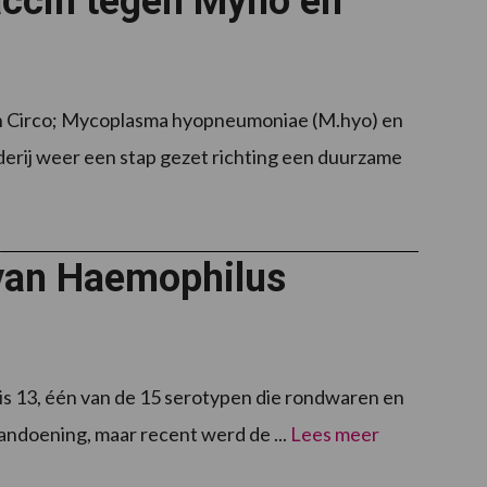
accin tegen Myho en
en Circo; Mycoplasma hyopneumoniae (M.hyo) en
uderij weer een stap gezet richting een duurzame
 van Haemophilus
s 13, één van de 15 serotypen die rondwaren en
aandoening, maar recent werd de ...
Lees meer