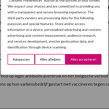
“Consent Preferences” button at the bottom of your screen.
elheid bij vleesvarkens ond
We respect your choices and are committed to providing you
with a transparent and secure browsing experience. The
third-party vendors are processing data for the following
geleden startte Veepeiler Varken een uitgebreid onderzoe
purposes and special features: Store and/or access
ns. Het onderzoek leidde alvast tot een viertal conclusies
information on a device, personalized advertising and content,
advertising and content measurement, audience research,
and services development, precise geolocation data, and
identification through device scanning.
e resultaten met coli-entin
Aanpassen
Alles afwijzen
Alles accepteren
end op lager antibioticaverbruik en het Belgische verbod o
ens op hun varkensbedrijf gestart met vaccineren tegen col