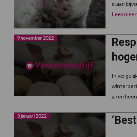
staan bijv
Lees meer
9 november 2022
Respi
hoge
In vergeli
winterperi
jaren heen.
3 januari 2022
‘Best