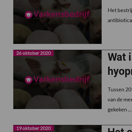
Het bestrij
antibiotic
26 oktober 2020
Wat i
hyop
Tussen 201
van de mee
gekeken ..
19 oktober 2020