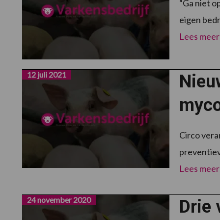
“Ga niet o
eigen bedr
Lees meer
12 juli 2021
Nieu
myco
Circo vera
preventiev
Lees meer
24 november 2020
Drie 