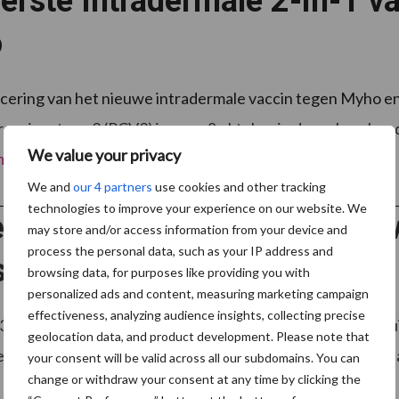
erste Intradermale 2-in-1 v
o
ncering van het nieuwe intradermale vaccin tegen Myho 
rcovirus type 2 (PCV2) is er op 8 oktober in de varkensho
We value your privacy
 meer
We and
our 4 partners
use cookies and other tracking
technologies to improve your experience on our website. We
erschillende verschijningen
may store and/or access information from your device and
process the personal data, such as your IP address and
suis
browsing data, for purposes like providing you with
personalized ads and content, measuring marketing campaign
effectiveness, analyzing audience insights, collecting precise
brengt ongeluk. Dat geldt ook voor Haemophilus Parasui
geolocation data, and product development. Please note that
r van de ziekte van Glässer. Een lastig te diagnosticeren 
your consent will be valid across all our subdomains. You can
change or withdraw your consent at any time by clicking the