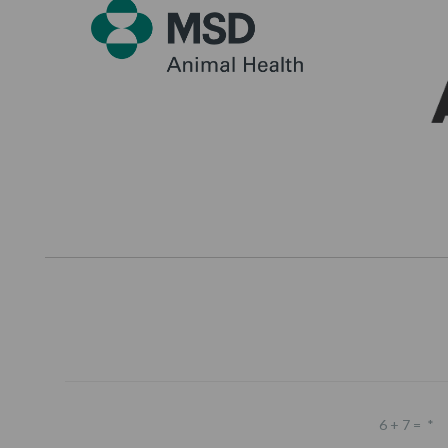
6 + 7 =
*