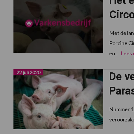
Het e
Circ
Met de la
Porcine Ci
en ...
Lees
22 juli 2020
De v
Para
Nummer 13 
veroorzake