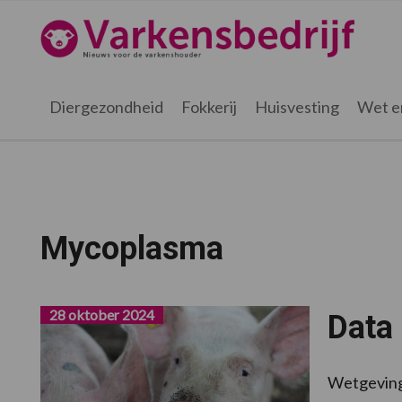
Spring
Door
Spring
naar
naar
naar
Varkensbedrijf.nl
de
de
de
hoofdnavigatie
hoofd
voettekst
inhoud
Diergezondheid
Fokkerij
Huisvesting
Wet e
Mycoplasma
28 oktober 2024
Data
Wetgeving 