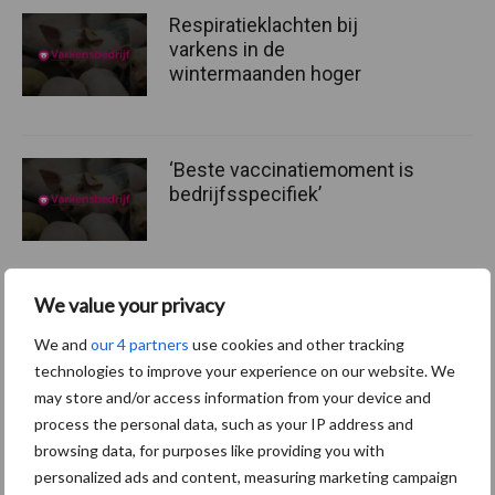
Respiratieklachten bij
varkens in de
wintermaanden hoger
‘Beste vaccinatiemoment is
bedrijfsspecifiek’
We value your privacy
Themapagina
We and
our 4 partners
use cookies and other tracking
technologies to improve your experience on our website. We
may store and/or access information from your device and
Diergezondheid
Fokkerij
Huisvesting
Wet
process the personal data, such as your IP address and
browsing data, for purposes like providing you with
personalized ads and content, measuring marketing campaign