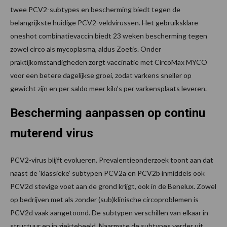
twee PCV2-subtypes en bescherming biedt tegen de
belangrijkste huidige PCV2-veldvirussen. Het gebruiksklare
oneshot combinatievaccin biedt 23 weken bescherming tegen
zowel circo als mycoplasma, aldus Zoetis. Onder
praktijkomstandigheden zorgt vaccinatie met CircoMax MYCO
voor een betere dagelijkse groei, zodat varkens sneller op
gewicht zijn en per saldo meer kilo’s per varkensplaats leveren.
Bescherming aanpassen op continu
muterend virus
PCV2-virus blijft evolueren. Prevalentieonderzoek toont aan dat
naast de ‘klassieke’ subtypen PCV2a en PCV2b inmiddels ook
PCV2d stevige voet aan de grond krijgt, ook in de Benelux. Zowel
op bedrijven met als zonder (sub)klinische circoproblemen is
PCV2d vaak aangetoond. De subtypen verschillen van elkaar in
structuur en in ziektebeeld. Naarmate de subtypes verder uit