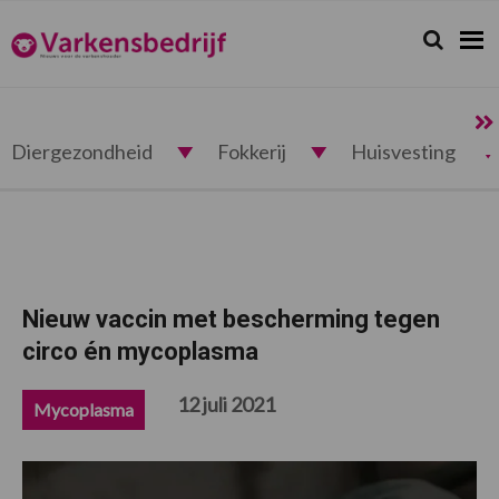
Spring
Door
Spring
Spring
naar
naar
naar
naar
Zoeken...
Zoek
Varkensbedrijf.nl
de
de
de
de
hoofdnavigatie
hoofd
eerste
voettekst
inhoud
sidebar
Diergezondheid
Fokkerij
Huisvesting
Nieuw vaccin met bescherming tegen
circo én mycoplasma
12 juli 2021
Mycoplasma