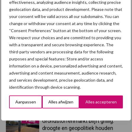
effectiveness, analyzing audience insights, collecting precise
Afrikaanse
geolocation data, and product development. Please note that
Brachyspira
varkenspest
your consent will be valid across all our subdomains. You can
change or withdraw your consent at any time by clicking the
“Consent Preferences” button at the bottom of your screen.
We respect your choices and are committed to providing you
with a transparent and secure browsing experience. The
Toon meer
third-party vendors are processing data for the following
purposes and special features: Store and/or access
information on a device, personalized advertising and content,
Primaire
advertising and content measurement, audience research,
Recent nieuws
Partner nieuws
and services development, precise geolocation data, and
Sidebar
identification through device scanning.
7 aug
Britse varkenssector vreest
afzetcrisis in het najaar
Aanpassen
Alles afwijzen
Alles accepteren
7 aug
Grondstoffenmarkt blijft grillig:
droogte en geopolitiek houden