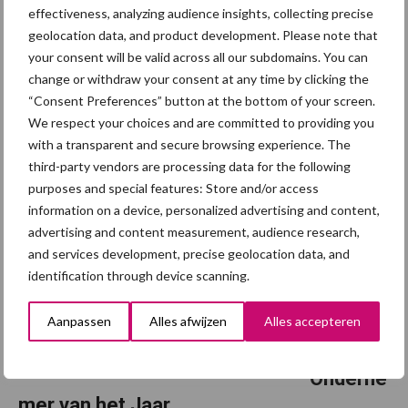
effectiveness, analyzing audience insights, collecting precise
blijft achter
geolocation data, and product development. Please note that
your consent will be valid across all our subdomains. You can
De biologische sector in Nederland groeit door en bereikt in 2025
change or withdraw your consent at any time by clicking the
een retailomzet van ruim €2 miljard. Dat blijkt uit het Bionext
“Consent Preferences” button at the bottom of your screen.
Trendrapport 2025. Tegelijkertijd neemt het biologisch
We respect your choices and are committed to providing you
landbouwareaal toe, maar blijft dit achter ...
Lees meer
with a transparent and secure browsing experience. The
third-party vendors are processing data for the following
purposes and special features: Store and/or access
31 maart 2026
Varkens
information on a device, personalized advertising and content,
houders
advertising and content measurement, audience research,
winnen
and services development, precise geolocation data, and
Publieks
identification through device scanning.
prijs
Aanpassen
Alles afwijzen
Alles accepteren
Agrarisc
h
Onderne
mer van het Jaar