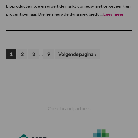
bioproducten toe en groeit de markt opnieuw met ongeveer tien
procent per jaar. Die hernieuwde dynamiek biedt ...
Lees meer
Interim
Pagina
Pagina
Pagina
Pagina
Ga
1
2
3
9
Volgende pagina »
…
naar
pagina's
zijn
weggelaten
Footer
Onze brandpartners