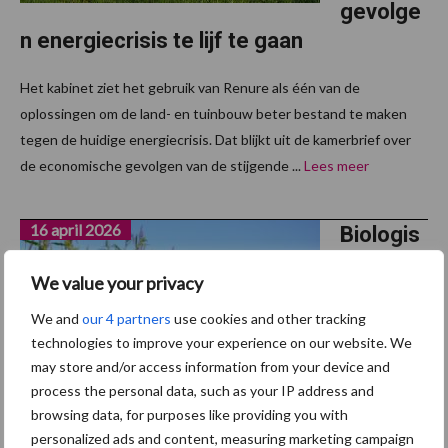
gevolge
n energiecrisis te lijf te gaan
Het kabinet ziet het gebruik van Renure als één van de
oplossingen om de land- en tuinbouw beter bestand te maken
tegen de huidige energiecrisis. Dat blijkt uit de kamerbrief over
de economische gevolgen van de stijgende ...
Lees meer
16 april 2026
Biologis
che
We value your privacy
sector
groeit
We and
our 4 partners
use cookies and other tracking
technologies to improve your experience on our website. We
naar €2
may store and/or access information from your device and
miljard
process the personal data, such as your IP address and
omzet,
browsing data, for purposes like providing you with
aanbod
personalized ads and content, measuring marketing campaign