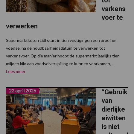
tot
varkens
voer te
verwerken
Supermarktketen Lidl start in tien vestigingen een proef om
voedsel na de houdbaarheidsdatum te verwerken tot
varkensvoer. Op die manier hoopt de supermarkt jaarlijks tien
miljoen kilo aan voedselverspilling te kunnen voorkomen, ...
Lees meer
22 april 2026
“Gebruik
van
dierlijke
eiwitten
is niet