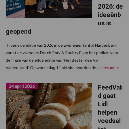
2026: de
ideeënb
us is
geopend
Tijdens de editie van 2026 in de Evenementenhal Hardenberg
vormt de vakbeurs Dutch Pork & Poultry Expo het podium voor
de finale van de elfde editie van ‘Het Beste Idee Van
Varkensland’. Op woensdag 14 oktober worden de ...
Lees meer
24 april 2026
FeedVali
d gaat
Lidl
helpen
voedsel