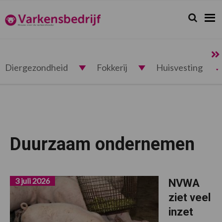
Spring
Door
Spring
naar
naar
naar
Zoeken...
Zoek
Varkensbedrijf.nl
de
de
de
hoofdnavigatie
hoofd
voettekst
inhoud
Diergezondheid
Fokkerij
Huisvesting
Duurzaam ondernemen
3 juli 2026
NVWA
ziet veel
inzet