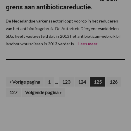
grens aan antibioticareductie.
De Nederlandse varkenssector loopt voorop in het reduceren
van het antibioticagebruik. De Autoriteit Diergeneesmiddelen,
SDa, heeft vastgesteld dat in 2013 het antibioticum-gebruik bij
landbouwhuisdieren in 2013 verder is ...
Lees meer
Interim
Ga
Pagina
Pagina
Pagina
Pagina
Pagina
«
Vorige pagina
1
123
124
125
126
…
naar
pagina's
Pagina
Ga
127
Volgende pagina »
zijn
naar
weggelaten