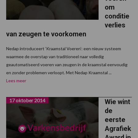
om
conditie
verlies
van zeugen te voorkomen
Nedap introduceert ‘Kraamstal Voeren’: een nieuw systeem
waarmee de overstap van traditioneel naar volledig
geautomatiseerd voeren van zeugen in de kraamstal eenvoudig
en zonder problemen verloopt. Met Nedap Kraamstal ...
Lees meer
17 oktober 2014
Wie wint
de
eerste
Agrafiek
Award in