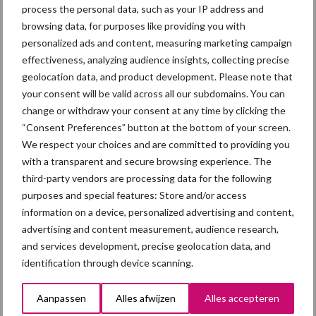
voor
process the personal data, such as your IP address and
ABZ
browsing data, for purposes like providing you with
personalized ads and content, measuring marketing campaign
Diervoe
effectiveness, analyzing audience insights, collecting precise
ding
geolocation data, and product development. Please note that
tijdens de LIV Hardenberg
your consent will be valid across all our subdomains. You can
change or withdraw your consent at any time by clicking the
Van 21 tot en met 23 oktober presenteert ABZ Diervoeding zich
“Consent Preferences” button at the bottom of your screen.
wederom op de Landbouwdagen Intensieve Veehouderij in
We respect your choices and are committed to providing you
Hardenberg. De 18e editie van de LIV Hardenberg richt zich met
with a transparent and secure browsing experience. The
name op varkens- en pluimveehouders uit Noord, Oost ...
third-party vendors are processing data for the following
purposes and special features: Store and/or access
Lees meer
information on a device, personalized advertising and content,
advertising and content measurement, audience research,
24 september 2014
Gespee
and services development, precise geolocation data, and
nde
identification through device scanning.
biggen
Aanpassen
Alles afwijzen
Alles accepteren
die