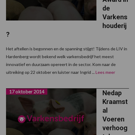
de
Varkens
houderij
?
Het aftellen is begonnen en de spanning stijgt! Tijdens de LIV in
Hardenberg wordt bekend welk varkensbedrijf het meest
innovatief en duurzaam opereert in de sector. Kom naar de
uitreiking op 22 oktober en luister naar Ingrid ...
Lees meer
17 oktober 2014
Nedap
Kraamst
al
Voeren
verhoog