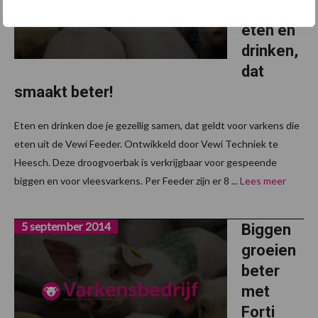
samen
eten en
drinken,
dat
smaakt beter!
Eten en drinken doe je gezellig samen, dat geldt voor varkens die
eten uit de Vewi Feeder. Ontwikkeld door Vewi Techniek te
Heesch. Deze droogvoerbak is verkrijgbaar voor gespeende
biggen en voor vleesvarkens. Per Feeder zijn er 8 ...
Lees meer
5 september 2014
Biggen
groeien
beter
met
Forti