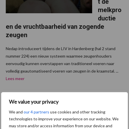
t de
melkpro
ductie
en de vruchtbaarheid van zogende
zeugen
Nedap introduceert tijdens de LIV in Hardenberg (hal 2 stand
nummer 224) een nieuw systeem waarmee zeugenhouders
eenvoudig kunnen overstappen van traditioneel voeren naar
volledig geautomatiseerd voeren van zeugen in de kraamstal. ...
Lees meer
2 oktober 2014
Vooruitg
We value your privacy
ang in
We and
our 4 partners
use cookies and other tracking
voerpak
technologies to improve your experience on our website. We
ketten
may store and/or access information from your device and