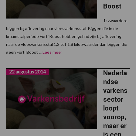
Boost
1: zwaardere
biggen bij aflevering naar vleesvarkensstal Biggen die in de
kraamstalperiode Forti Boost hebben gehad zijn bij aflevering
naar de vleesvarkensstal 1,2 tot 1,8 kilo zwaarder dan biggen die
geen Forti Boost ...
Lees meer
22 augustus 2014
Nederla
ndse
varkens
sector
loopt
voorop,
maar er
is een