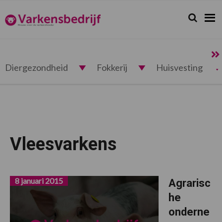
Spring
Door
Spring
naar
naar
naar
Zoeken...
Zoek
Varkensbedrijf.nl
de
de
de
hoofdnavigatie
hoofd
voettekst
inhoud
Diergezondheid
Fokkerij
Huisvesting
Vleesvarkens
8 januari 2015
Agrarisc
he
onderne