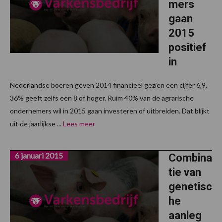
mers
gaan
2015
positief
in
Nederlandse boeren geven 2014 financieel gezien een cijfer 6,9,
36% geeft zelfs een 8 of hoger. Ruim 40% van de agrarische
ondernemers wil in 2015 gaan investeren of uitbreiden. Dat blijkt
uit de jaarlijkse ...
Lees meer
6 januari 2015
Combina
tie van
genetisc
he
aanleg