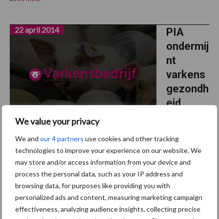
22 april 2014
PIA
ondermij
nt
varkens
gezondh
eid,
actie is
We value your privacy
geboden
We and
our 4 partners
use cookies and other tracking
!
technologies to improve your experience on our website. We
may store and/or access information from your device and
PIA bestaat in verschillende vormen: acuut, chronisch en
process the personal data, such as your IP address and
subklinisch. PIA is in geringe tot ernstige mate verantwoordelijk
browsing data, for purposes like providing you with
voor gezondheidsproblemen op varkensbedrijven. Hoe kan
personalized ads and content, measuring marketing campaign
voeding via het drinkwater bijdragen aan het ...
Lees meer
effectiveness, analyzing audience insights, collecting precise