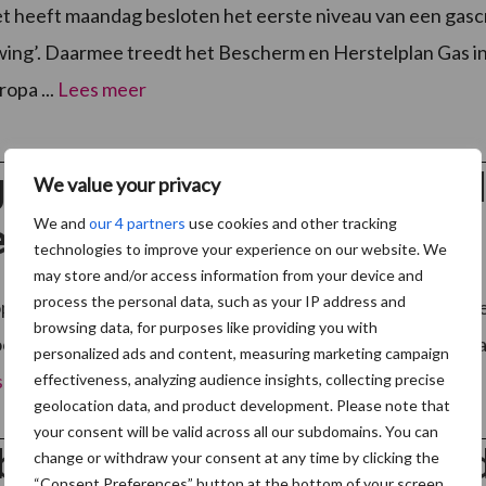
t heeft maandag besloten het eerste niveau van een gascris
ng’. Daarmee treedt het Bescherm en Herstelplan Gas in
opa ...
Lees meer
en komen op het water af al
We value your privacy
We and
our 4 partners
use cookies and other tracking
en”
technologies to improve your experience on our website. We
may store and/or access information from your device and
process the personal data, such as your IP address and
name van pas gespeende biggen laat vaak te wensen over
browsing data, for purposes like providing you with
ok de groei niet het gewenste niveau halen. Door drinkwat
personalized ads and content, measuring marketing campaign
s meer
effectiveness, analyzing audience insights, collecting precise
geolocation data, and product development. Please note that
your consent will be valid across all our subdomains. You can
ouwsector gebruikte door dr
change or withdraw your consent at any time by clicking the
“Consent Preferences” button at the bottom of your screen.