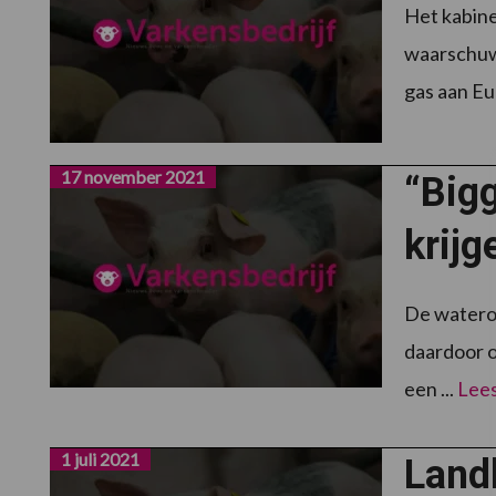
Het kabine
waarschuwi
gas aan Eur
17 november 2021
“Bigg
krijg
De waterop
daardoor o
een ...
Lee
1 juli 2021
Landb