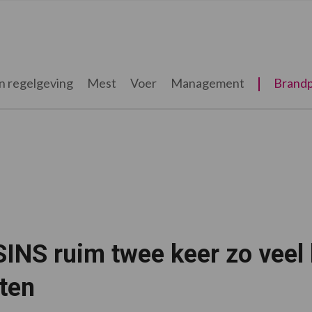
n regelgeving
Mest
Voer
Management
Brandp
SINS ruim twee keer zo veel
ten