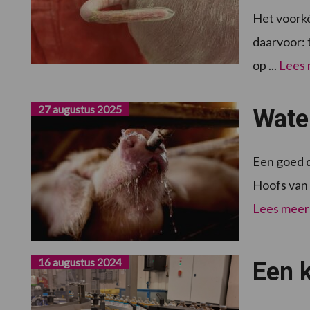
Het voorkó
daarvoor: 
op ...
Lees
27 augustus 2025
Water
Een goed d
Hoofs van 
Lees meer
16 augustus 2024
Een k