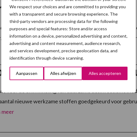
r
We respect your choices and are committed to providing you
with a transparent and secure browsing experience. The
third-party vendors are processing data for the following
ldt dat het leidingwatergebruik door bedrijven is toege
purposes and special features: Store and/or access
information on a device, personalized advertising and content,
r. Voor het tweede jaar op rij gebruikte de landbouwsector 
advertising and content measurement, audience research,
and services development, precise geolocation data, and
identification through device scanning.
pa opent de poorten voor du
Aanpassen
Alles afwijzen
Alles accepteren
ws voor de ontwikkeling van duurzame desinfectiemetho
aantal nieuwe werkzame stoffen goedgekeurd voor gebruik 
 meer