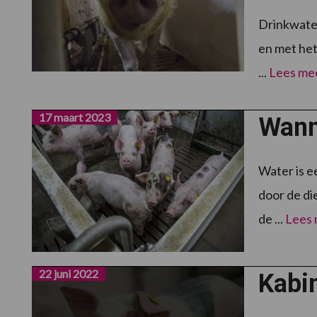
Drinkwater
en met het
...
Lees me
17 maart 2023
Wann
Water is e
door de di
de ...
Lees
22 juni 2022
Kabin