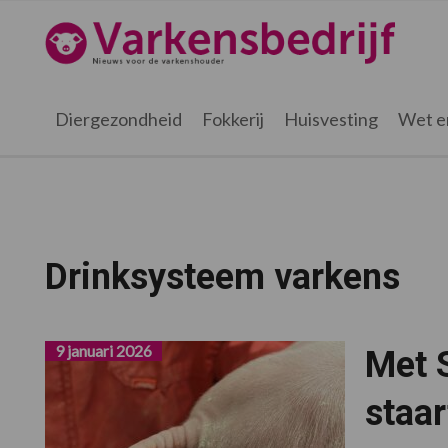
Spring
Door
Spring
naar
naar
naar
Varkensbedrijf.nl
de
de
de
hoofdnavigatie
hoofd
voettekst
inhoud
Diergezondheid
Fokkerij
Huisvesting
Wet e
Drinksysteem varkens
9 januari 2026
Met 
staar