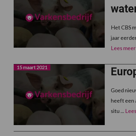
wate
Het CBS me
jaar eerde
Lees meer
15 maart 2021
Euro
Goed nieu
heeft een 
situ ...
Lees