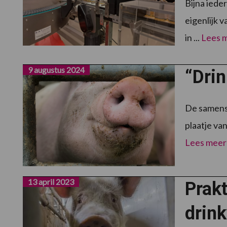
Bijna ied
eigenlijk 
in ...
Lees 
9 augustus 2024
“Drin
De samenst
plaatje va
Lees meer
13 april 2023
Prakt
drin