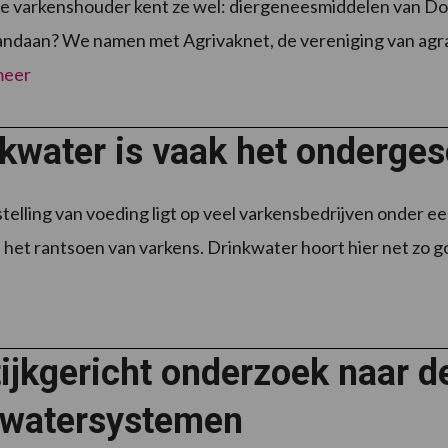
ere varkenshouder kent ze wel: diergeneesmiddelen van 
vandaan? We namen met Agrivaknet, de vereniging van agrari
meer
kwater is vaak het onderge
elling van voeding ligt op veel varkensbedrijven onder een
n het rantsoen van varkens. Drinkwater hoort hier net zo go
ijkgericht onderzoek naar d
kwatersystemen