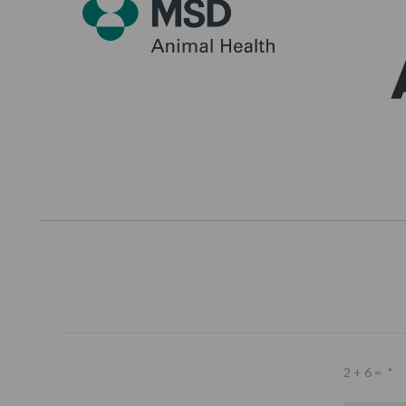
2 + 6 =
*