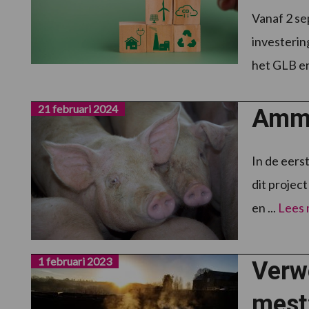
Vanaf 2 se
investerin
het GLB en 
21 februari 2024
Ammo
In de eers
dit projec
en ...
Lees
1 februari 2023
Verw
mest