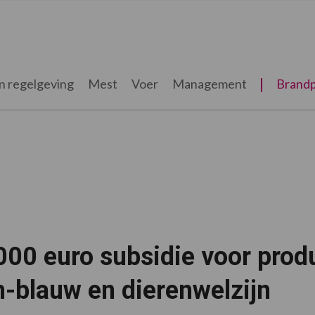
n regelgeving
Mest
Voer
Management
Brandp
00 euro subsidie voor prod
n-blauw en dierenwelzijn