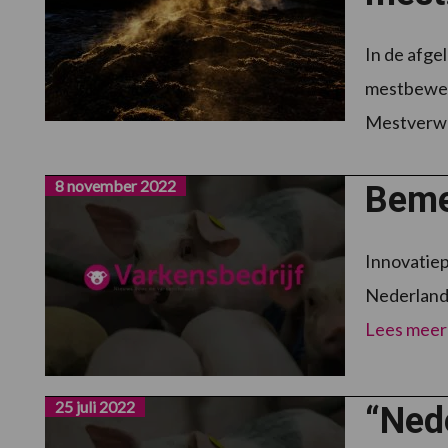
In de afge
mestbewerk
Mestverwa
8 november 2022
Bemes
Innovatiep
Nederlands
Lees meer
25 juli 2022
“Nede