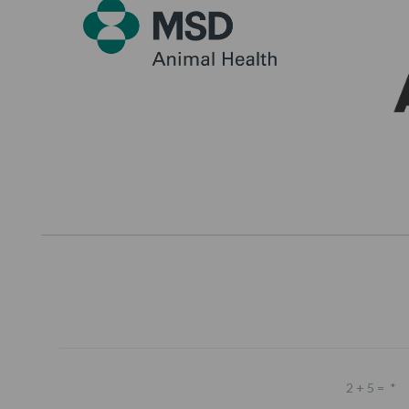
2 + 5 =
*