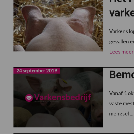
vark
Varkens lo
gevallen en
Lees meer
24 september 2019
Bemon
Vanaf 1 ok
vaste mest
mengsel ..