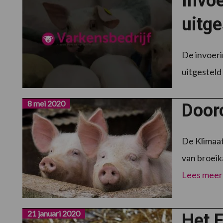
Invoe
uitge
De invoeri
uitgesteld 
8 mei 2020
Dooro
De Klimaat
van broeik
Lees meer
21 januari 2020
Het F