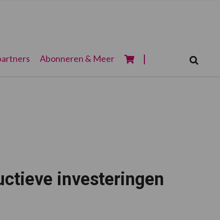
Zoeken...
artners
Abonneren & Meer
Zoek
uctieve investeringen