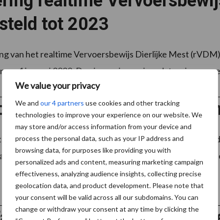
ring realtime Vervoersbewij
steld tot 2023
ng van het realtime Vervoersbewijs Dierlijke Mest (rVDM) 
naar 1 januari 2022. De nieuwe invoeringsdatum is nu weer e
We value your privacy
ntwikkeling Klimaatlat veeh
We and
our 4 partners
use cookies and other tracking
technologies to improve your experience on our website. We
may store and/or access information from your device and
lat veehouderij is een puntensysteem voor maatregelen d
process the personal data, such as your IP address and
browsing data, for purposes like providing you with
asgassen te verminderen. Die klimaatlat is uitgebreid met e
personalized ads and content, measuring marketing campaign
effectiveness, analyzing audience insights, collecting precise
geolocation data, and product development. Please note that
your consent will be valid across all our subdomains. You can
change or withdraw your consent at any time by clicking the
amilievarken creëert met ni