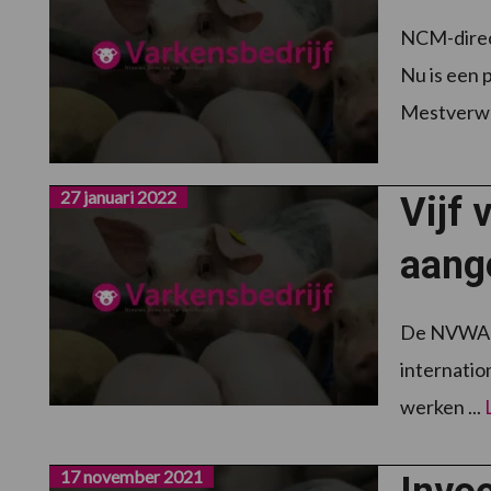
NCM-direct
Nu is een 
Mestverwa
27 januari 2022
Vijf 
aang
De NVWA-IO
internatio
werken ...
17 november 2021