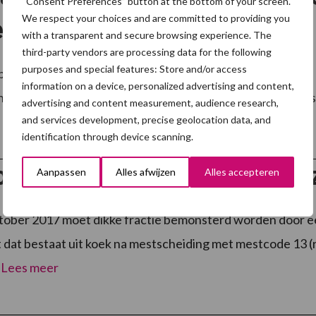
“Consent Preferences” button at the bottom of your screen.
We respect your choices and are committed to providing you
ens
with a transparent and secure browsing experience. The
third-party vendors are processing data for the following
purposes and special features: Store and/or access
pen over zand, ze kunnen zelf naar het toilet, ze zoeken 
information on a device, personalized advertising and content,
 ze leven bij zacht licht dat ze prettig vinden. Dat klinkt als
advertising and content measurement, audience research,
and services development, precise geolocation data, and
identification through device scanning.
stering dikke fractie: hoe 
Aanpassen
Alles afwijzen
Alles accepteren
tober 2017 moet dikke fractie bemonsterd worden door ee
 dat bestaat uit koek na mestscheiding met mestcode 13 
.
Lees meer