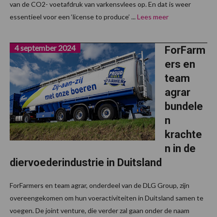
van de CO2- voetafdruk van varkensvlees op. En dat is weer
essentieel voor een ‘license to produce’ ...
Lees meer
4 september 2024
ForFarm
ers en
team
agrar
bundele
n
krachte
n in de
diervoederindustrie in Duitsland
ForFarmers en team agrar, onderdeel van de DLG Group, zijn
overeengekomen om hun voeractiviteiten in Duitsland samen te
voegen. De joint venture, die verder zal gaan onder de naam