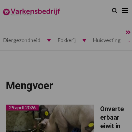
Spring
Door
Spring
naar
naar
naar
Zoeken...
Zoek
Varkensbedrijf.nl
de
de
de
hoofdnavigatie
hoofd
voettekst
inhoud
Diergezondheid
Fokkerij
Huisvesting
Mengvoer
29 april 2026
Onverte
erbaar
eiwit in