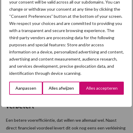
afgelopen periode volledig geïntegreerd. Het gaat hierbij om de
your consent will be valid across all our subdomains. You can
change or withdraw your consent at any time by clicking the
fabriek in Lunteren en beide productielijnen in Meppel. Zowel het
“Consent Preferences” button at the bottom of your screen.
reguliere voer als het biologische voer, ...
Lees meer
We respect your choices and are committed to providing you
with a transparent and secure browsing experience. The
6 september 2024
Immuun
third-party vendors are processing data for the following
purposes and special features: Store and/or access
reactie
information on a device, personalized advertising and content,
onderdr
advertising and content measurement, audience research,
ukken
and services development, precise geolocation data, and
waardoo
identification through device scanning.
r
voereffi
Aanpassen
Alles afwijzen
Alles accepteren
ciëntie
verbetert
Een betere voerefficiëntie, dat willen we allemaal wel. Naast
direct financieel voordeel levert dit ook nog eens een verkleining