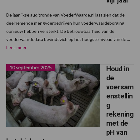
vijf jaar
De jaarlijkse auditronde van VoederWaarde.nl laat zien dat de
deelnemende mengvoerbedrijven hun voederwaardeborging
opnieuw hebben versterkt. De betrouwbaarheid van de
voederwaardedata bevindt zich op het hoogste niveau van de ...
Lees meer
10 september 2025
Houd in
de
voersam
enstellin
g
rekening
met de
pH van