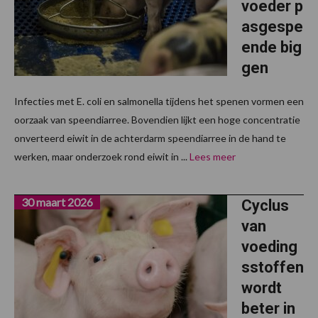
voeder p
asgespe
ende big
gen
Infecties met E. coli en salmonella tijdens het spenen vormen een
oorzaak van speendiarree. Bovendien lijkt een hoge concentratie
onverteerd eiwit in de achterdarm speendiarree in de hand te
werken, maar onderzoek rond eiwit in ...
Lees meer
30 maart 2026
Cyclus
van
voeding
sstoffen
wordt
beter in