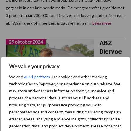
De mengvoerafzet van Voergroep Zuid is in 2024 opnieuw
gegroeid in een krimpende markt. De mengvoerafzet groeide met
3 procent naar 730.000 ton. De afzet van losse grondstoffen nam
af. “Waar ik erg blij mee ben, is dat we het jaar ...
Lees meer
29 oktober 2024
ABZ
Diervoe
ding
We value your privacy
rondt
succesv
We and
our 4 partners
use cookies and other tracking
technologies to improve your experience on our website. We
olle
may store and/or access information from your device and
integrati
process the personal data, such as your IP address and
e
browsing data, for purposes like providing you with
voormalig De Valk Wekerom af
personalized ads and content, measuring marketing campaign
effectiveness, analyzing audience insights, collecting precise
De voormalige productielocaties van De Valk Wekerom zijn
geolocation data, and product development. Please note that