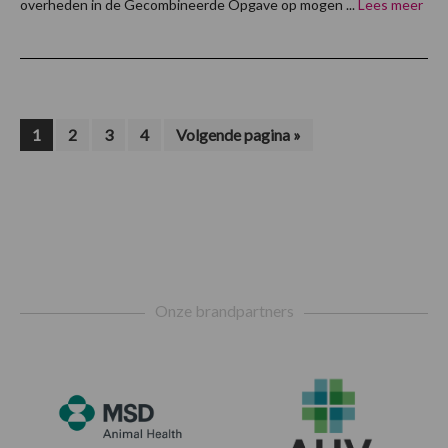
overheden in de Gecombineerde Opgave op mogen ...
Lees meer
Pagina
Pagina
Pagina
Pagina
Ga
1
2
3
4
Volgende pagina »
naar
Footer
Onze brandpartners