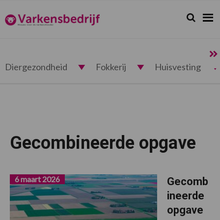
Spring
Door
Spring
naar
naar
naar
Zoeken...
Zoek
Varkensbedrijf.nl
de
de
de
hoofdnavigatie
hoofd
voettekst
inhoud
Diergezondheid
Fokkerij
Huisvesting
Gecombineerde opgave
6 maart 2026
Gecomb
ineerde
opgave