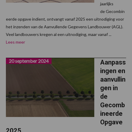
jaarlijks
de Gecombin
eerde opgave indient, ontvangt vanaf 2025 een uitnodiging voor
het inzenden van de Aanvullende Gegevens Landbouwer (AGL).
Veel landbouwers kregen al een uitnodiging, maar vanaf ...
Lees meer
20 september 2024
Aanpass
ingen en
aanvullin
gen in
de
Gecomb
ineerde
Opgave
2025