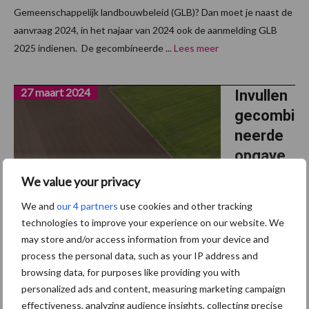
Gemeenschappelijk landbouwbeleid (GLB)? Dan moet je naast de
aanvraag 2024, in het najaar van 2024 ook de aanmelding GLB
2025 indienen. De gecombineerde ...
Lees meer
27 maart 2024
Invullen
gecombi
neerde
opgave,
ook in
We value your privacy
2024
We and
our 4 partners
use cookies and other tracking
weer
technologies to improve your experience on our website. We
een hele
may store and/or access information from your device and
klus
process the personal data, such as your IP address and
browsing data, for purposes like providing you with
Vorig jaar hebben we gezien dat de uitdagingen rondom de
personalized ads and content, measuring marketing campaign
effectiveness, analyzing audience insights, collecting precise
Gecombineerde Opgave aanzienlijk zijn toegenomen. De