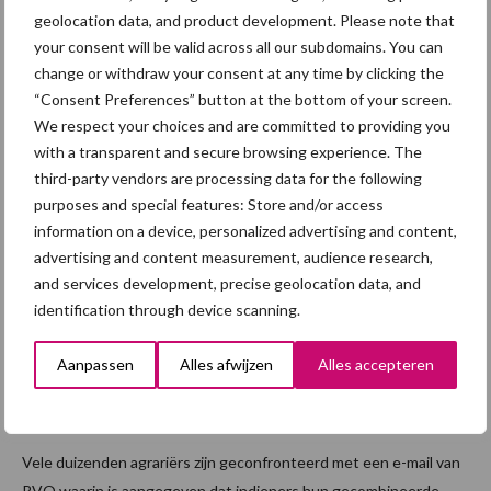
geolocation data, and product development. Please note that
implementatie van het nieuwe Gemeenschappelijk
your consent will be valid across all our subdomains. You can
Landbouwbeleid (GLB) en de verplichte aanleg van bufferstroken
change or withdraw your consent at any time by clicking the
hebben het ...
Lees meer
“Consent Preferences” button at the bottom of your screen.
We respect your choices and are committed to providing you
12 juni 2023
with a transparent and secure browsing experience. The
‘Oplossi
third-party vendors are processing data for the following
ng’ voor
purposes and special features: Store and/or access
de
information on a device, personalized advertising and content,
gecombi
advertising and content measurement, audience research,
neerde
and services development, precise geolocation data, and
identification through device scanning.
opgave
is
Aanpassen
Alles afwijzen
Alles accepteren
volstrek
t onvoldoende
Vele duizenden agrariërs zijn geconfronteerd met een e-mail van
RVO waarin is aangegeven dat indieners hun gecombineerde