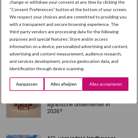
change or withdraw your consent at any time by clicking the
kruiden te zaaien in grasland.
“Consent Preferences” button at the bottom of your screen.
Bron:
De Heus
We respect your choices and are committed to providing you
with a transparent and secure browsing experience. The
Aanbevolen voor jou! gecombineerde
third-party vendors are processing data for the following
opgave
purposes and special features: Store and/or access
information on a device, personalized advertising and content,
advertising and content measurement, audience research,
Gecombineerde opgave
and services development, precise geolocation data, and
2026: aangepaste
identification through device scanning.
indiendatum en
landbouwtelling
Aanpassen
Alles afwijzen
Alles accepteren
Wat verandert er voor de
agrarische ondernemer in
2026?