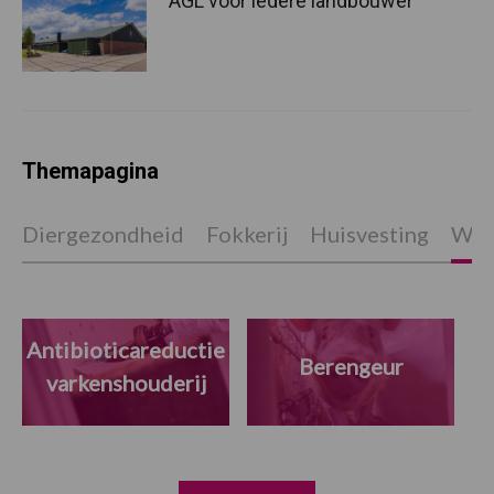
AGL voor iedere landbouwer
Themapagina
Diergezondheid
Fokkerij
Huisvesting
Wet
Antibioticareductie
Berengeur
varkenshouderij