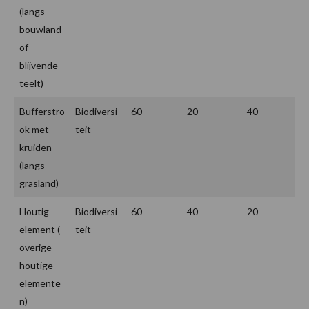
(langs
bouwland
of
blijvende
teelt)
Bufferstro
Biodiversi
60
20
-40
ok met
teit
kruiden
(langs
grasland)
Houtig
Biodiversi
60
40
-20
element (
teit
overige
houtige
elemente
n)