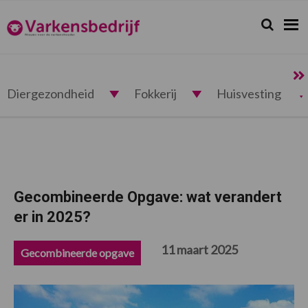
Spring
Door
Spring
Spring
naar
naar
naar
naar
Zoeken...
Zoek
Varkensbedrijf.nl
de
de
de
de
hoofdnavigatie
hoofd
eerste
voettekst
inhoud
sidebar
Diergezondheid
Fokkerij
Huisvesting
Gecombineerde Opgave: wat verandert
er in 2025?
11 maart 2025
Gecombineerde opgave