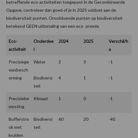
betreffende eco-activiteiten toegepast in de Gecombineerde
Opgave, controleer dan goed of je in 2025 voldoet aan de
biodiversiteit punten. Onvoldoende punten op biodiversiteit
betekend GEEN uitbetaling van een eco- premie.
Eco-
Onderdee
2024
2025
Verschil/h
activiteit
l
a
Precisiege
Water
2
3
-1
wasbesch
erming
Biodiversi
4
1
-1
teit
Precisiebe
Klimaat
1
0
-1
mesting
Bufferstro
Biodiversi
60
20
-40
ok met
teit
kruiden