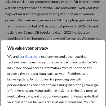
blijvend grasland op veengrond intact te laten. Dit mag niet meer
worden omgezet naar bouwland. Grasland vernieuwen voor gras
mag wel, maar andere gewassen mogen er niet meer worden
geteeld. Wanneer een perceel in 2024 nog tijdelijk grasland was,
e
maar nog wel voor het 5
Dan wordt dit perceel in 2025 blijvend
grasland per 15 mei. Dit betekend dat in 2025 het laatste
mogelijkheid is om het perceel ‘bouwland’ te maken. Wanneer het
perceel per 15 mei als grasland wordt opgegeven dan zal het
We value your privacy
blijvend grasland worden. Waardoor het niet meer in de toekomst
We and
our 4 partners
use cookies and other tracking
gescheurd mag worden.
technologies to improve your experience on our website. We
6. Wijziging begindatum eco-
may store and/or access information from your device and
process the personal data, such as your IP address and
activiteiten
browsing data, for purposes like providing you with
personalized ads and content, measuring marketing campaign
Bij aantal eco- activiteiten is de begindatum veranderd. Op
effectiveness, analyzing audience insights, collecting precise
geolocation data, and product development. Please note that
percelen waar gras met kruiden wordt gezaaid dient dit per 1 juni
your consent will be valid across all our subdomains. You can
staan. Dit was 1 april. Dit bied kansen om na de eerste snede nog