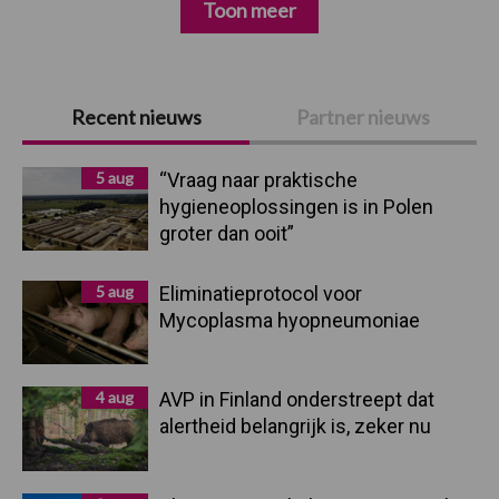
Toon meer
Primaire
Recent nieuws
Partner nieuws
Sidebar
5 aug
“Vraag naar praktische
hygieneoplossingen is in Polen
groter dan ooit”
5 aug
Eliminatieprotocol voor
Mycoplasma hyopneumoniae
4 aug
AVP in Finland onderstreept dat
alertheid belangrijk is, zeker nu