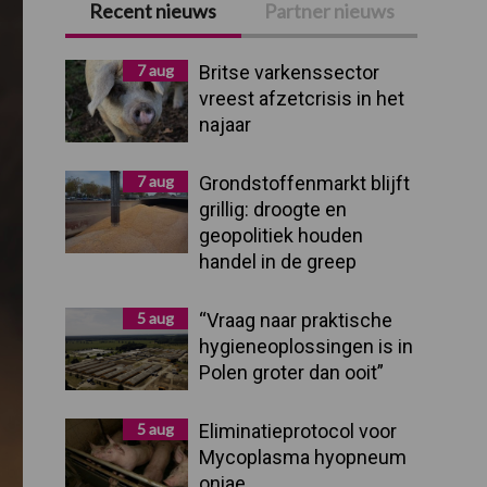
Recent nieuws
Partner nieuws
Primaire
Sidebar
7 aug
Britse varkenssector
vreest afzetcrisis in het
najaar
7 aug
Grondstoffenmarkt blijft
grillig: droogte en
geopolitiek houden
handel in de greep
5 aug
“Vraag naar praktische
hygieneoplossingen is in
Polen groter dan ooit”
5 aug
Eliminatieprotocol voor
Mycoplasma hyopneum
oniae