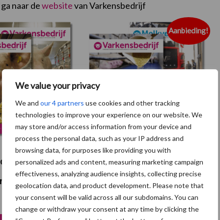
 ga naar de
website
van Varkensbedrijf
Aanbieding!
We value your privacy
We and
our 4 partners
use cookies and other tracking
technologies to improve your experience on our website. We
may store and/or access information from your device and
process the personal data, such as your IP address and
browsing data, for purposes like providing you with
rijf – Halfjaar
Varkensbedrijf &
personalized ads and content, measuring marketing campaign
effectiveness, analyzing audience insights, collecting precise
nt
Melkveebedrijf –
geolocation data, and product development. Please note that
your consent will be valid across all our subdomains. You can
Combinatie abonnement
change or withdraw your consent at any time by clicking the
Oorspronkelijke
Huidige
€
192,00
€
144,50