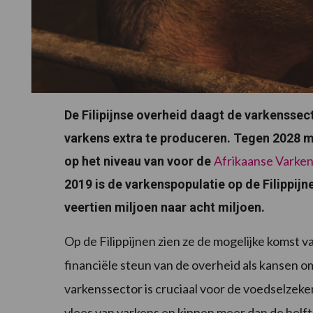
De Filipijnse overheid daagt de varkenssect
varkens extra te produceren. Tegen 2028 mo
Afrikaanse Varke
op het niveau van voor de
2019 is de varkenspopulatie op de Filippij
veertien miljoen naar acht miljoen.
Op de Filippijnen zien ze de mogelijke komst v
financiële steun van de overheid als kansen 
varkenssector is cruciaal voor de voedselzeke
vlees van varkens en kippen meer dan de helft 