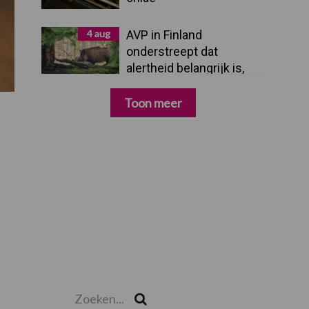
4 aug
AVP in Finland
onderstreept dat
alertheid belangrijk is,
zeker nu
Toon meer
Zoeken...
Zoek