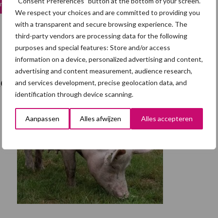
“Consent Preferences” button at the bottom of your screen.
n aan winkelwagen
prijs
prijs
We respect your choices and are committed to providing you
was:
is:
€ 192,00.
€ 144,50.
Toevoegen aan winkelwagen
with a transparent and secure browsing experience. The
third-party vendors are processing data for the following
purposes and special features: Store and/or access
information on a device, personalized advertising and content,
advertising and content measurement, audience research,
kenspest
and services development, precise geolocation data, and
identification through device scanning.
Aanpassen
Alles afwijzen
Alles accepteren