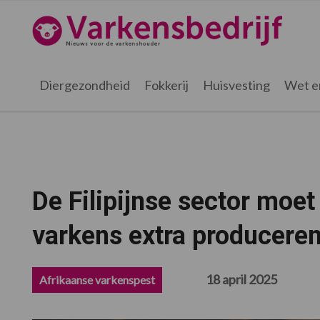
Spring
Door
Spring
Spring
naar
naar
naar
naar
Varkensbedrijf.nl
de
de
de
de
hoofdnavigatie
hoofd
eerste
voettekst
inhoud
sidebar
Diergezondheid
Fokkerij
Huisvesting
Wet e
De Filipijnse sector moet 
varkens extra producere
18 april 2025
Afrikaanse varkenspest