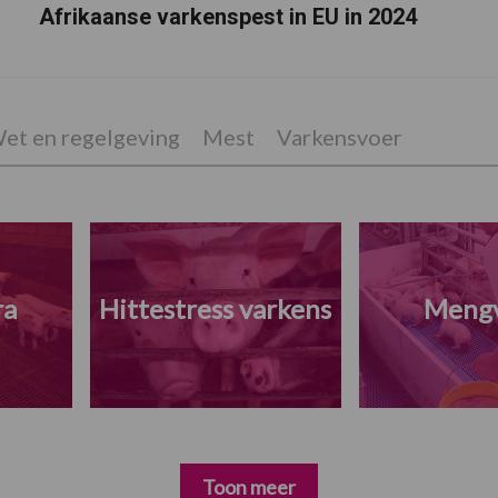
Afrikaanse varkenspest in EU in 2024
et en regelgeving
Mest
Varkensvoer
ra
Hittestress varkens
Meng
Toon meer