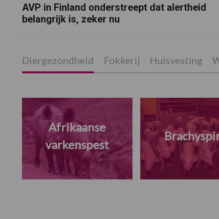
AVP in Finland onderstreept dat alertheid
belangrijk is, zeker nu
Diergezondheid
Fokkerij
Huisvesting
W
Afrikaanse
Brachyspi
varkenspest