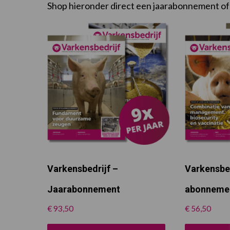
Shop hieronder direct een jaarabonnement of
Varkensbedrijf –
Varkensbed
Jaarabonnement
abonneme
€
93,50
€
56,50