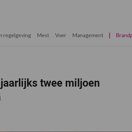
n regelgeving
Mest
Voer
Management
Brandp
jaarlijks twee miljoen
n