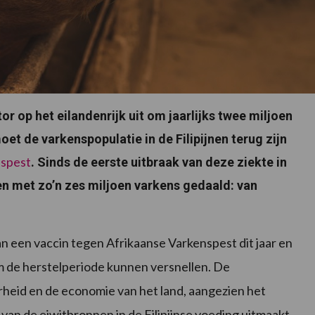
or op het eilandenrijk uit om jaarlijks twee miljoen
et de varkenspopulatie in de Filipijnen terug zijn
nspest
. Sinds de eerste uitbraak van deze ziekte in
nen met zo’n zes miljoen varkens gedaald: van
an een vaccin tegen Afrikaanse Varkenspest dit jaar en
om de herstelperiode kunnen versnellen. De
rheid en de economie van het land, aangezien het
van de eiwitbronnen in de Filipijnse voeding uitmaakt.