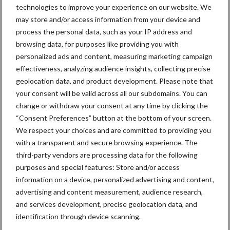
met jullie delen. Vanuit GD werkten
Lucia Dieste‑Pérez
en
Tijs
technologies to improve your experience on our website. We
Tobias
, beide onderzoekers bij GD, mee aan dit onderzoek dat
may store and/or access information from your device and
door Decide H2020 mogelijk is gemaakt.
process the personal data, such as your IP address and
browsing data, for purposes like providing you with
Bron:
GD Diergezondheid
personalized ads and content, measuring marketing campaign
effectiveness, analyzing audience insights, collecting precise
Aanbevolen voor jou! mycoplasma
geolocation data, and product development. Please note that
your consent will be valid across all our subdomains. You can
Respiratieklachten bij
change or withdraw your consent at any time by clicking the
varkens in de
“Consent Preferences” button at the bottom of your screen.
wintermaanden hoger
We respect your choices and are committed to providing you
with a transparent and secure browsing experience. The
third-party vendors are processing data for the following
purposes and special features: Store and/or access
‘Beste vaccinatiemoment is
information on a device, personalized advertising and content,
bedrijfsspecifiek’
advertising and content measurement, audience research,
and services development, precise geolocation data, and
identification through device scanning.