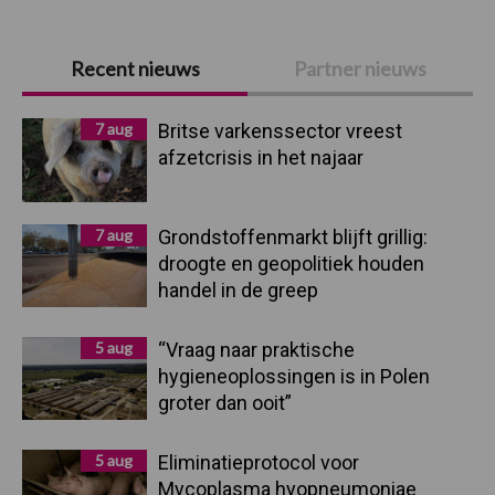
Primaire
Recent nieuws
Partner nieuws
Sidebar
7 aug
Britse varkenssector vreest
afzetcrisis in het najaar
7 aug
Grondstoffenmarkt blijft grillig:
droogte en geopolitiek houden
handel in de greep
5 aug
“Vraag naar praktische
hygieneoplossingen is in Polen
groter dan ooit”
5 aug
Eliminatieprotocol voor
Mycoplasma hyopneumoniae