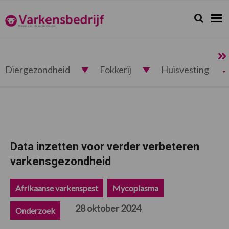
Spring
Door
Spring
Spring
naar
naar
naar
naar
Zoeken...
Zoek
Varkensbedrijf.nl
de
de
de
de
hoofdnavigatie
hoofd
eerste
voettekst
inhoud
sidebar
Diergezondheid
Fokkerij
Huisvesting
Data inzetten voor verder verbeteren
varkensgezondheid
Afrikaanse varkenspest
Mycoplasma
28 oktober 2024
Onderzoek