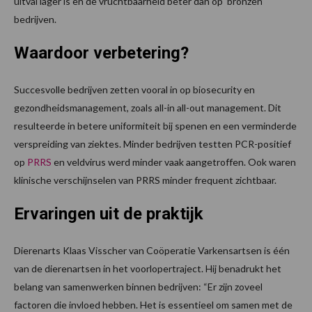
uitval lager is en de vruchtbaarheid beter dan op ‘bronzen’
bedrijven.
Waardoor verbetering?
Succesvolle bedrijven zetten vooral in op biosecurity en
gezondheidsmanagement, zoals all-in all-out management. Dit
resulteerde in betere uniformiteit bij spenen en een verminderde
verspreiding van ziektes. Minder bedrijven testten PCR-positief
op
PRRS
en veldvirus werd minder vaak aangetroffen. Ook waren
klinische verschijnselen van PRRS minder frequent zichtbaar.
Ervaringen uit de praktijk
Dierenarts Klaas Visscher van Coöperatie Varkensartsen is één
van de dierenartsen in het voorlopertraject. Hij benadrukt het
belang van samenwerken binnen bedrijven: “Er zijn zoveel
factoren die invloed hebben. Het is essentieel om samen met de