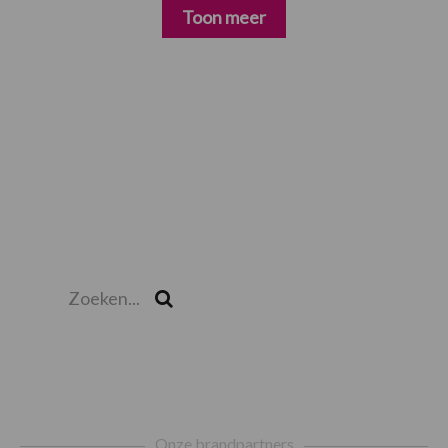
Toon meer
Zoeken...
Zoek
Footer
Onze brandpartners