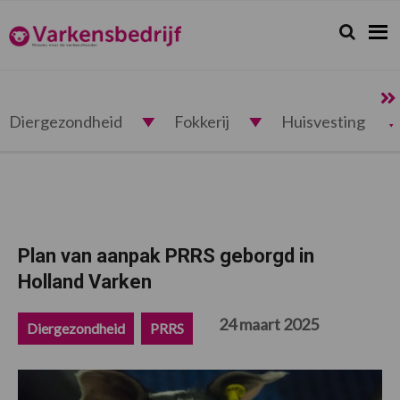
Spring
Door
Spring
Spring
naar
naar
naar
naar
Zoeken...
Zoek
Varkensbedrijf.nl
de
de
de
de
hoofdnavigatie
hoofd
eerste
voettekst
inhoud
sidebar
Diergezondheid
Fokkerij
Huisvesting
Plan van aanpak PRRS geborgd in
Holland Varken
24 maart 2025
Diergezondheid
PRRS