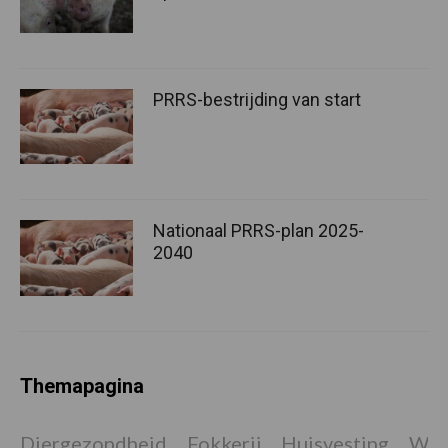
PRRS-bestrijding van start
Nationaal PRRS-plan 2025-
2040
Themapagina
Diergezondheid
Fokkerij
Huisvesting
Wet