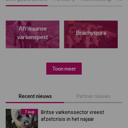
Afrikaanse
Brachyspira
varkenspest
Toon meer
Primaire
Recent nieuws
Partner nieuws
Sidebar
7 aug
Britse varkenssector vreest
afzetcrisis in het najaar