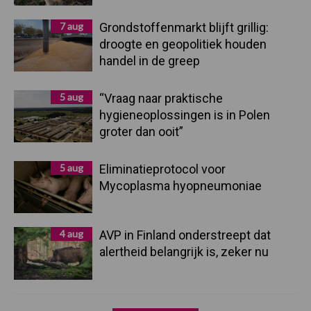
7 aug
Grondstoffenmarkt blijft grillig:
droogte en geopolitiek houden
handel in de greep
5 aug
“Vraag naar praktische
hygieneoplossingen is in Polen
groter dan ooit”
5 aug
Eliminatieprotocol voor
Mycoplasma hyopneumoniae
4 aug
AVP in Finland onderstreept dat
alertheid belangrijk is, zeker nu