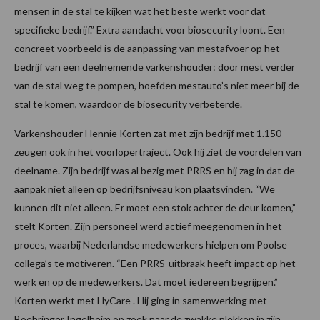
mensen in de stal te kijken wat het beste werkt voor dat
specifieke bedrijf.” Extra aandacht voor biosecurity loont. Een
concreet voorbeeld is de aanpassing van mestafvoer op het
bedrijf van een deelnemende varkenshouder: door mest verder
van de stal weg te pompen, hoefden mestauto’s niet meer bij de
stal te komen, waardoor de biosecurity verbeterde.
Varkenshouder Hennie Korten zat met zijn bedrijf met 1.150
zeugen ook in het voorlopertraject. Ook hij ziet de voordelen van
deelname. Zijn bedrijf was al bezig met PRRS en hij zag in dat de
aanpak niet alleen op bedrijfsniveau kon plaatsvinden. “We
kunnen dit niet alleen. Er moet een stok achter de deur komen,”
stelt Korten. Zijn personeel werd actief meegenomen in het
proces, waarbij Nederlandse medewerkers hielpen om Poolse
collega’s te motiveren. “Een PRRS-uitbraak heeft impact op het
werk en op de medewerkers. Dat moet iedereen begrijpen.”
Korten werkt met HyCare . Hij ging in samenwerking met
Boehringer Ingelheim op zoek naar de zwakke plekken in zijn