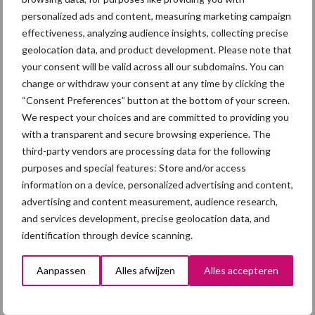
personalized ads and content, measuring marketing campaign
Varkensdierenarts Tijs Tobias van Royal GD tijdens het nationaal
effectiveness, analyzing audience insights, collecting precise
PRRS-symposium in gesprek met dierenarts Klaas Visscher van
geolocation data, and product development. Please note that
your consent will be valid across all our subdomains. You can
Coöperatie Varkensartsen en varkenshouder Hennie Korten.
change or withdraw your consent at any time by clicking the
“Klaar voor de wedstrijd”
“Consent Preferences” button at the bottom of your screen.
We respect your choices and are committed to providing you
De varkensdierenarts van Royal GD vertelt dat het
with a transparent and secure browsing experience. The
voorlopertraject de sector veel waardevolle informatie heeft
third-party vendors are processing data for the following
opgeleverd. “We kunnen daarbij concluderen dat PRRS-vrij
purposes and special features: Store and/or access
worden veel meer leeft dan vier jaar geleden. We hebben nu
information on a device, personalized advertising and content,
getraind en zijn klaar om de wedstrijd aan te gaan”, stelt hij.
advertising and content measurement, audience research,
and services development, precise geolocation data, and
Samengevat de conclusies uit het voorlopertraject:
identification through device scanning.
Zet in op gezamenlijke actie vanuit de sector, ingebed in
Aanpassen
Alles afwijzen
Alles accepteren
certificering
Formuleer een ambitieus doel en een concreet plan