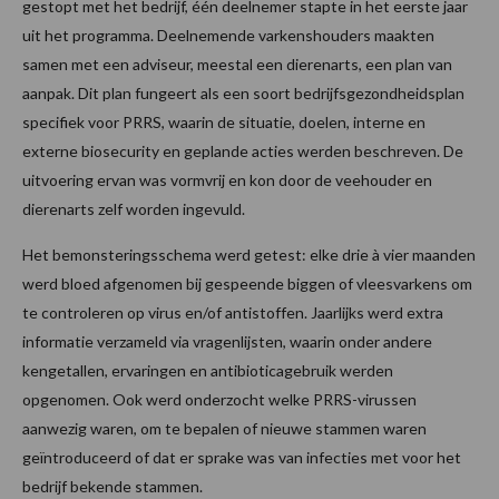
gestopt met het bedrijf, één deelnemer stapte in het eerste jaar
uit het programma. Deelnemende varkenshouders maakten
samen met een adviseur, meestal een dierenarts, een plan van
aanpak. Dit plan fungeert als een soort bedrijfsgezondheidsplan
specifiek voor PRRS, waarin de situatie, doelen, interne en
externe biosecurity en geplande acties werden beschreven. De
uitvoering ervan was vormvrij en kon door de veehouder en
dierenarts zelf worden ingevuld.
Het bemonsteringsschema werd getest: elke drie à vier maanden
werd bloed afgenomen bij gespeende biggen of vleesvarkens om
te controleren op virus en/of antistoffen. Jaarlijks werd extra
informatie verzameld via vragenlijsten, waarin onder andere
kengetallen, ervaringen en antibioticagebruik werden
opgenomen. Ook werd onderzocht welke PRRS-virussen
aanwezig waren, om te bepalen of nieuwe stammen waren
geïntroduceerd of dat er sprake was van infecties met voor het
bedrijf bekende stammen.