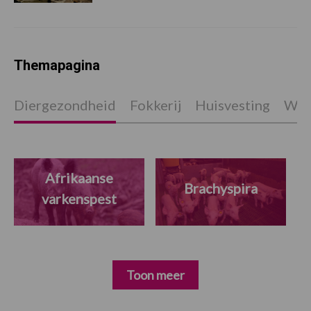
Themapagina
Diergezondheid
Fokkerij
Huisvesting
Wet
Afrikaanse
Brachyspira
varkenspest
Toon meer