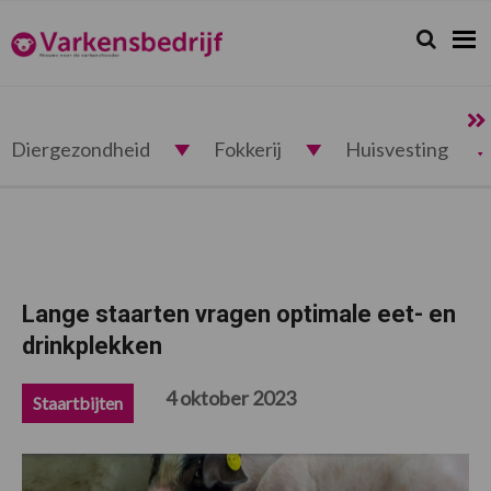
Spring
Door
Spring
Spring
naar
naar
naar
naar
Zoeken...
Zoek
Varkensbedrijf.nl
de
de
de
de
hoofdnavigatie
hoofd
eerste
voettekst
inhoud
sidebar
Diergezondheid
Fokkerij
Huisvesting
Lange staarten vragen optimale eet- en
drinkplekken
4 oktober 2023
Staartbijten