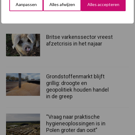
Aanpassen
Alles afwijzen
Alles accepteren
Tekst: Danique Sollie-Elverding
Aanbevolen voor jou!
Britse varkenssector vreest
afzetcrisis in het najaar
Grondstoffenmarkt blijft
grillig: droogte en
geopolitiek houden handel
in de greep
“Vraag naar praktische
hygieneoplossingen is in
Polen groter dan ooit”