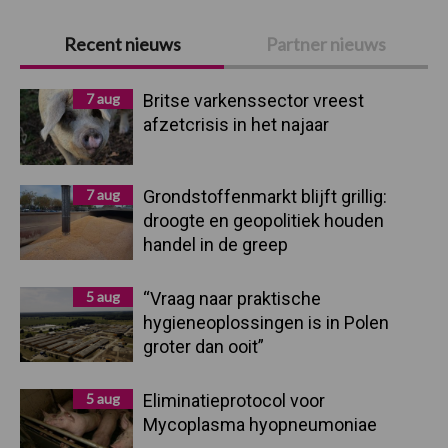
Primaire
Recent nieuws
Partner nieuws
Sidebar
7 aug
Britse varkenssector vreest
afzetcrisis in het najaar
7 aug
Grondstoffenmarkt blijft grillig:
droogte en geopolitiek houden
handel in de greep
5 aug
“Vraag naar praktische
hygieneoplossingen is in Polen
groter dan ooit”
5 aug
Eliminatieprotocol voor
Mycoplasma hyopneumoniae