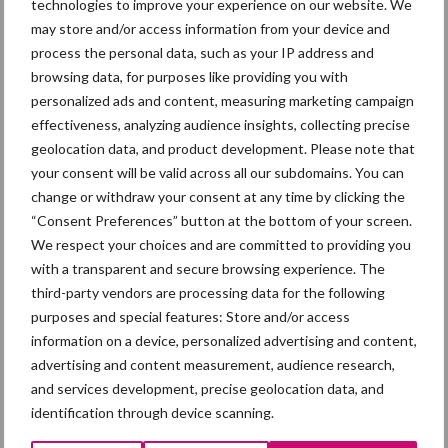
technologies to improve your experience on our website. We
kunnen alle varkens makkelijk drinken zonder dat er een ander
may store and/or access information from your device and
varken in de weg zit. Een ander voordeel aan deze
process the personal data, such as your IP address and
browsing data, for purposes like providing you with
drinkwaterpalen is dat de varkens de drinkbak niet kunnen
personalized ads and content, measuring marketing campaign
bevuilen met mest en urine, dan moeten ze wel erg goed mikken,
effectiveness, analyzing audience insights, collecting precise
zegt Hoofs. De onderzoeker van Wageningen Livestock Research
geolocation data, and product development. Please note that
zou dit systeem graag willen onderzoeken in Nederland.
your consent will be valid across all our subdomains. You can
change or withdraw your consent at any time by clicking the
“Consent Preferences” button at the bottom of your screen.
We respect your choices and are committed to providing you
with a transparent and secure browsing experience. The
third-party vendors are processing data for the following
purposes and special features: Store and/or access
information on a device, personalized advertising and content,
advertising and content measurement, audience research,
and services development, precise geolocation data, and
identification through device scanning.
Beeld: screenshot webinar CoViVa