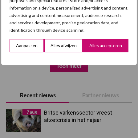
purposes and special features: Store and/or access
information on a device, personalized advertising and content,
advertising and content measurement, audience research,
Afrikaanse
and services development, precise geolocation data, and
Brachyspira
identification through device scanning.
varkenspest
Aanpassen
Alles afwijzen
Alles accepteren
Toon meer
Primaire
Recent nieuws
Partner nieuws
Sidebar
7 aug
Britse varkenssector vreest
afzetcrisis in het najaar