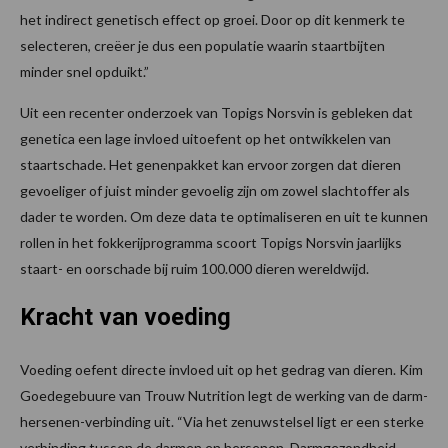
het indirect genetisch effect op groei. Door op dit kenmerk te
selecteren, creëer je dus een populatie waarin staartbijten
minder snel opduikt.”
Uit een recenter onderzoek van Topigs Norsvin is gebleken dat
genetica een lage invloed uitoefent op het ontwikkelen van
staartschade. Het genenpakket kan ervoor zorgen dat dieren
gevoeliger of juist minder gevoelig zijn om zowel slachtoffer als
dader te worden. Om deze data te optimaliseren en uit te kunnen
rollen in het fokkerijprogramma scoort Topigs Norsvin jaarlijks
staart- en oorschade bij ruim 100.000 dieren wereldwijd.
Kracht van voeding
Voeding oefent directe invloed uit op het gedrag van dieren. Kim
Goedegebuure van Trouw Nutrition legt de werking van de darm-
hersenen-verbinding uit. “Via het zenuwstelsel ligt er een sterke
verbinding tussen de darmen en hersenen. Darmgezondheid