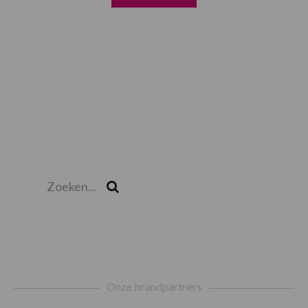
Zoeken...
Zoek
Footer
Onze brandpartners