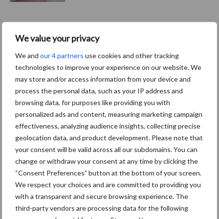
Bijtgedrag bij biggen met
We value your privacy
lange staarten: “Als het
begint, dan gaat het ook
We and
our 4 partners
use cookies and other tracking
echt los”
technologies to improve your experience on our website. We
may store and/or access information from your device and
process the personal data, such as your IP address and
“Zie je een aangevreten
browsing data, for purposes like providing you with
staart, dan moet alles
personalized ads and content, measuring marketing campaign
wijken”
effectiveness, analyzing audience insights, collecting precise
geolocation data, and product development. Please note that
your consent will be valid across all our subdomains. You can
change or withdraw your consent at any time by clicking the
“Consent Preferences” button at the bottom of your screen.
Themapagina
We respect your choices and are committed to providing you
with a transparent and secure browsing experience. The
Diergezondheid
Fokkerij
Huisvesting
Wet
third-party vendors are processing data for the following