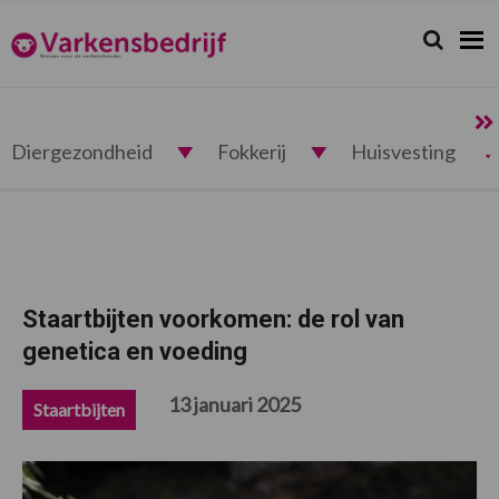
Spring
Door
Spring
Spring
naar
naar
naar
naar
Zoeken...
Zoek
Varkensbedrijf.nl
de
de
de
de
hoofdnavigatie
hoofd
eerste
voettekst
inhoud
sidebar
Diergezondheid
Fokkerij
Huisvesting
Staartbijten voorkomen: de rol van
genetica en voeding
13 januari 2025
Staartbijten