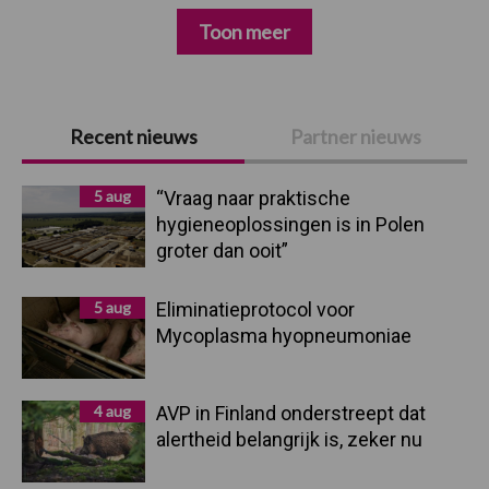
Toon meer
Primaire
Recent nieuws
Partner nieuws
Sidebar
5 aug
“Vraag naar praktische
hygieneoplossingen is in Polen
groter dan ooit”
5 aug
Eliminatieprotocol voor
Mycoplasma hyopneumoniae
4 aug
AVP in Finland onderstreept dat
alertheid belangrijk is, zeker nu