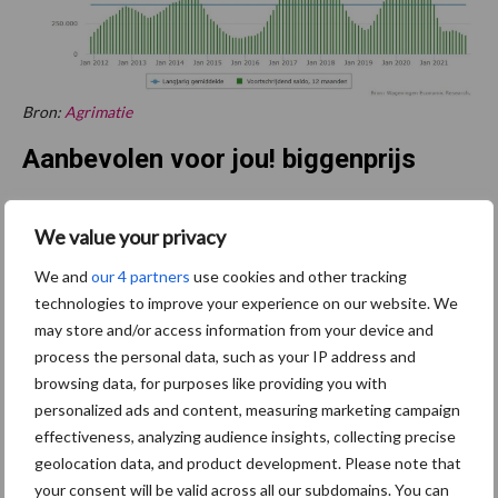
Bron:
Agrimatie
Aanbevolen voor jou! biggenprijs
Geopolitieke onrust zet druk
We value your privacy
op varkensmarkt: hoe
stabiel is de prijs nog?
We and
our 4 partners
use cookies and other tracking
technologies to improve your experience on our website. We
may store and/or access information from your device and
process the personal data, such as your IP address and
Daling af-boerderijprijs zet
browsing data, for purposes like providing you with
varkensvleesketen onder
personalized ads and content, measuring marketing campaign
druk
effectiveness, analyzing audience insights, collecting precise
geolocation data, and product development. Please note that
your consent will be valid across all our subdomains. You can