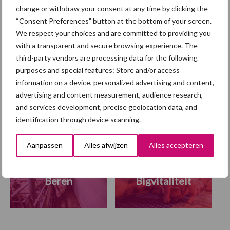
Benchmarkwaarde
change or withdraw your consent at any time by clicking the
antibiotica voor
“Consent Preferences” button at the bottom of your screen.
speenbiggen stapsgewijs
We respect your choices and are committed to providing you
omlaag
with a transparent and secure browsing experience. The
third-party vendors are processing data for the following
purposes and special features: Store and/or access
information on a device, personalized advertising and content,
Themapagina
advertising and content measurement, audience research,
and services development, precise geolocation data, and
Diergezondheid
Fokkerij
Huisvesting
Wet
identification through device scanning.
Aanpassen
Alles afwijzen
Alles accepteren
Beren
Bigvitaliteit