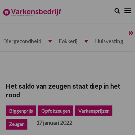
Spring
Door
Spring
Spring
naar
naar
naar
naar
Zoeken...
Zoek
Varkensbedrijf.nl
de
de
de
de
hoofdnavigatie
hoofd
eerste
voettekst
inhoud
sidebar
Diergezondheid
Fokkerij
Huisvesting
Het saldo van zeugen staat diep in het
rood
Biggenprijs
Opfokzeugen
Varkensprijzen
17 januari 2022
Zeugen