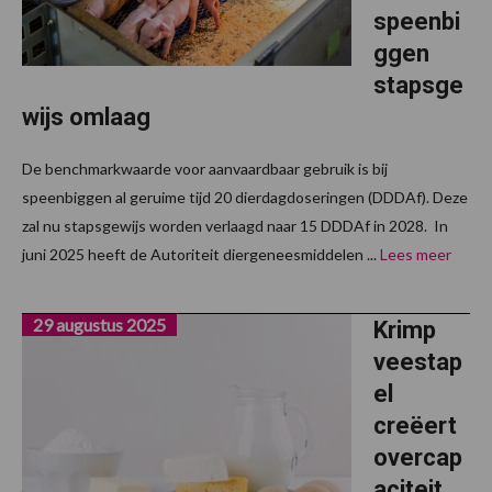
speenbi
ggen
stapsge
wijs omlaag
De benchmarkwaarde voor aanvaardbaar gebruik is bij
speenbiggen al geruime tijd 20 dierdagdoseringen (DDDAf). Deze
zal nu stapsgewijs worden verlaagd naar 15 DDDAf in 2028. In
juni 2025 heeft de Autoriteit diergeneesmiddelen ...
Lees meer
29 augustus 2025
Krimp
veestap
el
creëert
overcap
aciteit