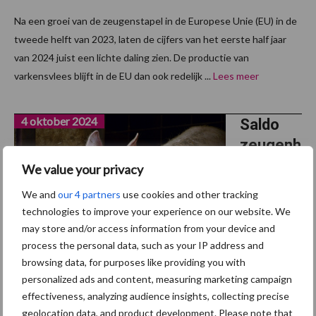
Na een groei van de zeugenstapel in de Europese Unie (EU) in de
tweede helft van 2023, laten de cijfers van het eerste half jaar
van 2024 juist een lichte daling zien. De productie van
varkensvlees blijft in de EU dan ook redelijk ...
Lees meer
4 oktober 2024
Saldo
zeugenh
ouderije
We value your privacy
n lager
We and
our 4 partners
use cookies and other tracking
dan in
technologies to improve your experience on our website. We
2023
may store and/or access information from your device and
process the personal data, such as your IP address and
In augustus
browsing data, for purposes like providing you with
2024 bedroeg het maandsaldo in de zeugenhouderij 48.900 euro
personalized ads and content, measuring marketing campaign
effectiveness, analyzing audience insights, collecting precise
per bedrijf. Na een sterke financiële start van het jaar, betekende
geolocation data, and product development. Please note that
dit een daling van 62 procent ten opzichte van april 2024, de