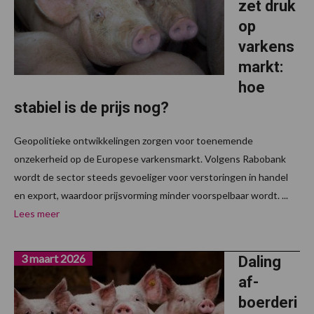
zet druk
op
varkens
markt:
hoe
stabiel is de prijs nog?
Geopolitieke ontwikkelingen zorgen voor toenemende
onzekerheid op de Europese varkensmarkt. Volgens Rabobank
wordt de sector steeds gevoeliger voor verstoringen in handel
en export, waardoor prijsvorming minder voorspelbaar wordt. ...
Lees meer
3 maart 2026
Daling
af-
boerderi