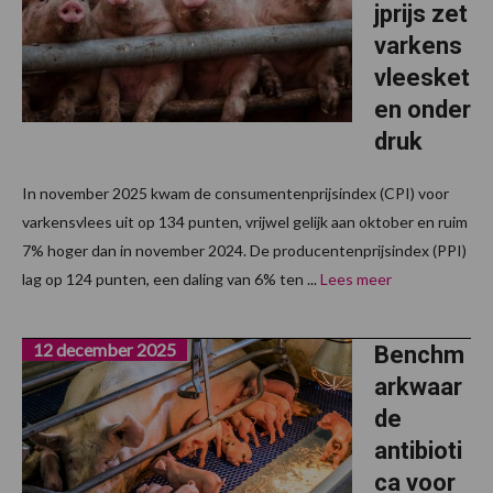
jprijs zet
varkens
vleesket
en onder
druk
In november 2025 kwam de consumentenprijsindex (CPI) voor
varkensvlees uit op 134 punten, vrijwel gelijk aan oktober en ruim
7% hoger dan in november 2024. De producentenprijsindex (PPI)
lag op 124 punten, een daling van 6% ten ...
Lees meer
12 december 2025
Benchm
arkwaar
de
antibioti
ca voor