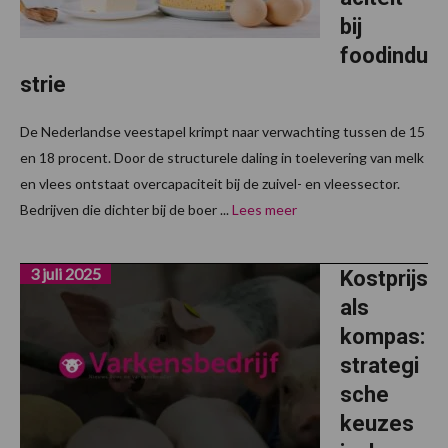
bij
foodindu
strie
De Nederlandse veestapel krimpt naar verwachting tussen de 15
en 18 procent. Door de structurele daling in toelevering van melk
en vlees ontstaat overcapaciteit bij de zuivel- en vleessector.
Bedrijven die dichter bij de boer ...
Lees meer
3 juli 2025
Kostprijs
als
kompas:
strategi
sche
keuzes