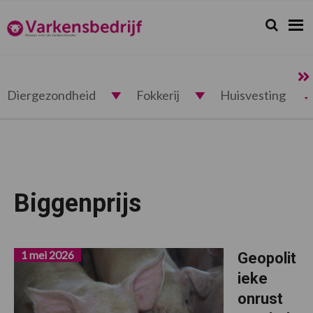
Spring
Door
Spring
naar
naar
naar
Zoeken...
Zoek
Varkensbedrijf.nl
de
de
de
hoofdnavigatie
hoofd
voettekst
inhoud
Diergezondheid
Fokkerij
Huisvesting
Biggenprijs
1 mei 2026
Geopolit
ieke
onrust