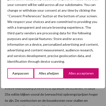
your consent will be valid across all our subdomains. You can
maand waarin het saldo zijn ...
Lees meer
change or withdraw your consent at any time by clicking the
“Consent Preferences” button at the bottom of your screen.
4 september 2024
KWIN-
We respect your choices and are committed to providing you
with a transparent and secure browsing experience. The
Veehou
third-party vendors are processing data for the following
derij
purposes and special features: Store and/or access
2024-
information on a device, personalized advertising and content,
2025:
advertising and content measurement, audience research,
hogere
and services development, precise geolocation data, and
identification through device scanning.
opbreng
sten en
Aanpassen
Alles afwijzen
Alles accepteren
saldi
KWIN-Veehouderij (KWIN-V) is opnieuw verschenen. In deze
35e editie blijken vooral de (verwachte) opbrengstprijzen hoger
te zijn. De voerkosten en de bouwkosten voor stallen en