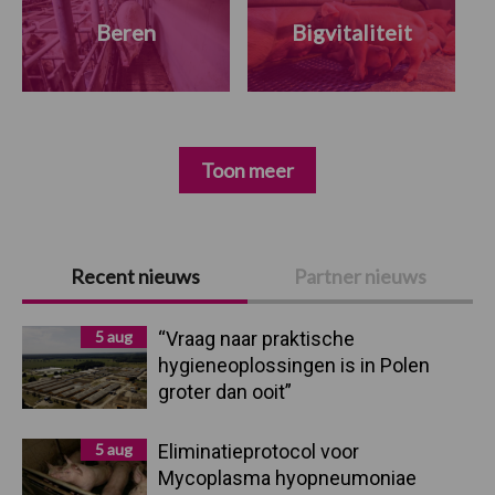
Beren
Bigvitaliteit
Toon meer
Primaire
Recent nieuws
Partner nieuws
Sidebar
5 aug
“Vraag naar praktische
hygieneoplossingen is in Polen
groter dan ooit”
5 aug
Eliminatieprotocol voor
Mycoplasma hyopneumoniae