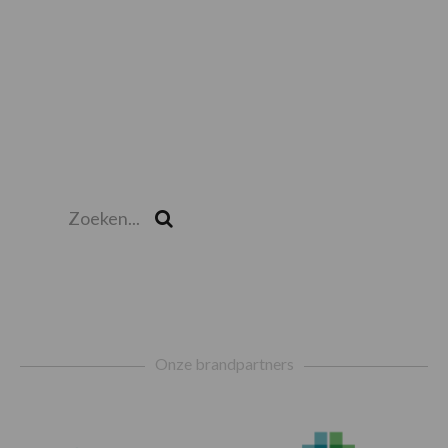
Zoeken...
Zoek
Footer
Onze brandpartners