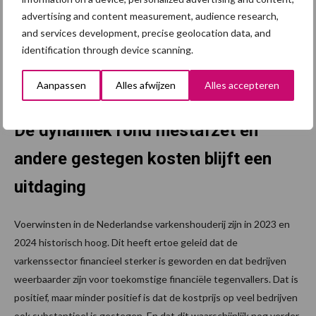
vraag voor een hogere productie (+3,5% in 2024 ten opzichte van
advertising and content measurement, audience research,
2023). De huidige dalende varkensprijzen in China zijn vooral een
and services development, precise geolocation data, and
correctie van een sterke stijging in de afgelopen maanden. De
identification through device scanning.
uitbreiding van de zeugenstapel gaat langzaam. Met de
seizoensgebonden hogere consumptie wordt verwacht dat de
Aanpassen
Alles afwijzen
Alles accepteren
importvolumes de rest van het jaar toenemen.
De dynamiek rond mestafzet en
andere gestegen kosten blijft een
uitdaging
Voerwinsten in de Nederlandse varkenshouderij zijn in 2023 en
2024 historisch hoog. Dit heeft ertoe geleid dat de
varkenssector financieel sterker is geworden en dat bedrijven
weerbaarder zijn voor toekomstige financiële tegenvallers. Dat is
positief, maar minder positief is dat de kostprijs op veel bedrijven
ook substantieel is gestegen. En dat dit waarschijnlijk nog verder