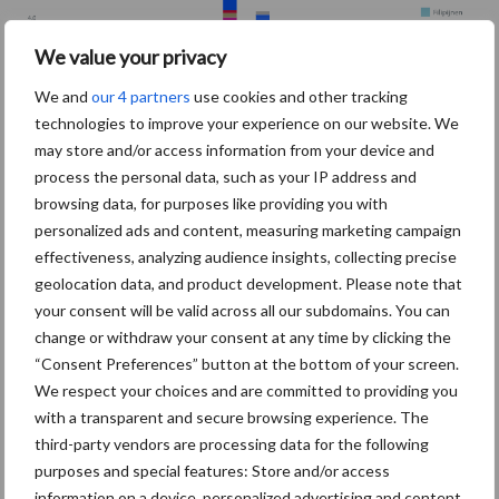
We value your privacy
We and
our 4 partners
use cookies and other tracking
technologies to improve your experience on our website. We
may store and/or access information from your device and
process the personal data, such as your IP address and
browsing data, for purposes like providing you with
personalized ads and content, measuring marketing campaign
effectiveness, analyzing audience insights, collecting precise
Productie varkensvlees buiten
geolocation data, and product development. Please note that
your consent will be valid across all our subdomains. You can
Europa is ook aan het toenemen
change or withdraw your consent at any time by clicking the
“Consent Preferences” button at the bottom of your screen.
We respect your choices and are committed to providing you
In de Verenigde Staten lijkt de zeugenstapel na een daling eind
with a transparent and secure browsing experience. The
2023 te stabiliseren. Door verbetering van de productiviteit stijgt
third-party vendors are processing data for the following
de productie met 2% in 2024 ten opzichte van 2023. In Brazilië
purposes and special features: Store and/or access
zorgen toenemende exports en een groeiende binnenlandse
information on a device, personalized advertising and content,