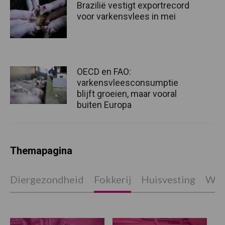
Brazilië vestigt exportrecord
voor varkensvlees in mei
OECD en FAO:
varkensvleesconsumptie
blijft groeien, maar vooral
buiten Europa
Themapagina
Diergezondheid
Fokkerij
Huisvesting
Wet