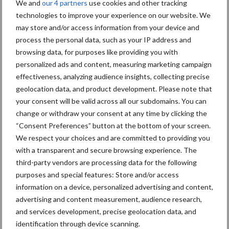
weefselafsterving (D). Lang niet alle biggen met SINS vertonen
We and
our 4 partners
use cookies and other tracking
dermate ernstige aanstastingen.
technologies to improve your experience on our website. We
may store and/or access information from your device and
Andere varkenshouders kiezen er bewust voor om hun strategie
process the personal data, such as your IP address and
aan te passen op SINS. Eén van de klanten van Lintjeshof, die zijn
browsing data, for purposes like providing you with
eigen fokgelten maakt voor vervanging, kiest er bijvoorbeeld voor
personalized ads and content, measuring marketing campaign
om biggen met SINS sowieso niet aan te houden. Een ander
effectiveness, analyzing audience insights, collecting precise
bedrijf noteert sinds de SINS-training de afwijkingen in een
geolocation data, and product development. Please note that
your consent will be valid across all our subdomains. You can
digitaal dier-identificatiesysteem.
change or withdraw your consent at any time by clicking the
Op deze manier leveren subtiele signalen aan de buitenkant van
“Consent Preferences” button at the bottom of your screen.
een pasgeboren big een schat aan informatie op over hoe het
We respect your choices and are committed to providing you
ervoor staat op een bedrijf. Op dag drie eens goed de biggen
with a transparent and secure browsing experience. The
third-party vendors are processing data for the following
onder de loep nemen, luidt dan ook het advies van Lintjeshof.
purposes and special features: Store and/or access
SINS tot aan de slacht
information on a device, personalized advertising and content,
advertising and content measurement, audience research,
and services development, precise geolocation data, and
Op latere leeftijd werken de symptomen van SINS ook door, zelfs
identification through device scanning.
tot aan de slacht. Om dit in kaart te brengen doet