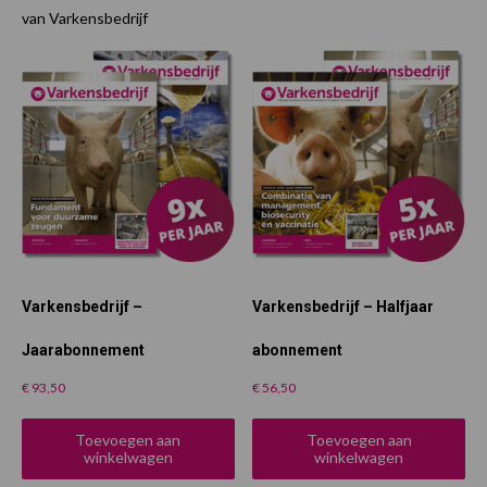
van Varkensbedrijf
Varkensbedrijf –
Varkensbedrijf – Halfjaar
Jaarabonnement
abonnement
€
93,50
€
56,50
Toevoegen aan
Toevoegen aan
winkelwagen
winkelwagen