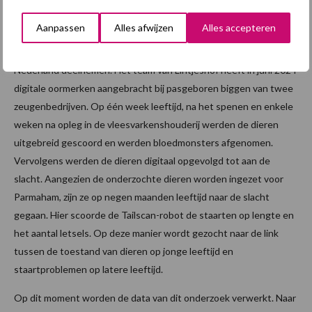
Dierenartsenpraktijk Lintjeshof als één van de partners mee aan
Aanpassen
Alles afwijzen
Alles accepteren
het door de Europese Unie gefinancierde project Tailscan, waarin
diverse Europese partners uit onder andere Italië, Spanje en
Nederland deelnemen. Het team van Lintjeshof heeft in juni 2024
digitale oormerken aangebracht bij pasgeboren biggen van twee
zeugenbedrijven. Op één week leeftijd, na het spenen en enkele
weken na opleg in de vleesvarkenshouderij werden de dieren
uitgebreid gescoord en werden bloedmonsters afgenomen.
Vervolgens werden de dieren digitaal opgevolgd tot aan de
slacht. Aangezien de onderzochte dieren worden ingezet voor
Parmaham, zijn ze op negen maanden leeftijd naar de slacht
gegaan. Hier scoorde de Tailscan-robot de staarten op lengte en
het aantal letsels. Op deze manier wordt gezocht naar de link
tussen de toestand van dieren op jonge leeftijd en
staartproblemen op latere leeftijd.
Op dit moment worden de data van dit onderzoek verwerkt. Naar