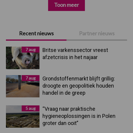
Toon meer
Primaire
Recent nieuws
Partner nieuws
Sidebar
7 aug
Britse varkenssector vreest
afzetcrisis in het najaar
7 aug
Grondstoffenmarkt blijft grillig:
droogte en geopolitiek houden
handel in de greep
5 aug
“Vraag naar praktische
hygieneoplossingen is in Polen
groter dan ooit”