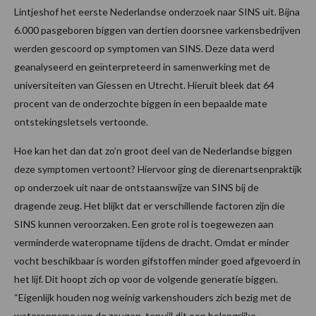
Lintjeshof het eerste Nederlandse onderzoek naar SINS uit. Bijna
6.000 pasgeboren biggen van dertien doorsnee varkensbedrijven
werden gescoord op symptomen van SINS. Deze data werd
geanalyseerd en geïnterpreteerd in samenwerking met de
universiteiten van Giessen en Utrecht. Hieruit bleek dat 64
procent van de onderzochte biggen in een bepaalde mate
ontstekingsletsels vertoonde.
Hoe kan het dan dat zo’n groot deel van de Nederlandse biggen
deze symptomen vertoont? Hiervoor ging de dierenartsenpraktijk
op onderzoek uit naar de ontstaanswijze van SINS bij de
dragende zeug. Het blijkt dat er verschillende factoren zijn die
SINS kunnen veroorzaken
.
Een grote rol is toegewezen aan
verminderde wateropname tijdens de dracht. Omdat er minder
vocht beschikbaar is worden gifstoffen minder goed afgevoerd in
het lijf. Dit hoopt zich op voor de volgende generatie biggen.
“Eigenlijk houden nog weinig varkenshouders zich bezig met de
wateropname van de zeugen, terwijl dit een belangrijke