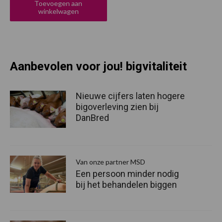
Toevoegen aan
€ 192,00.
€ 144,50.
winkelwagen
Aanbevolen voor jou! bigvitaliteit
Nieuwe cijfers laten hogere
bigoverleving zien bij
DanBred
Van onze partner MSD
Een persoon minder nodig
bij het behandelen biggen