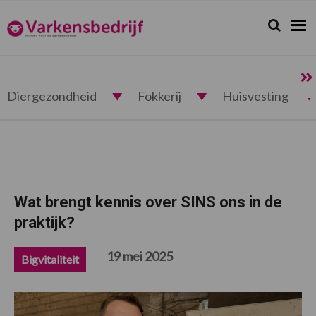
Spring
Door
Spring
Spring
naar
naar
naar
naar
Zoeken...
Zoek
Varkensbedrijf.nl
de
de
de
de
hoofdnavigatie
hoofd
eerste
voettekst
inhoud
sidebar
Diergezondheid
Fokkerij
Huisvesting
Wat brengt kennis over SINS ons in de
praktijk?
19 mei 2025
Bigvitaliteit