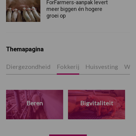
ForFarmers-aanpak levert
meer biggen én hogere
groei op
Themapagina
Diergezondheid
Fokkerij
Huisvesting
Wet
Beren
Bigvitaliteit