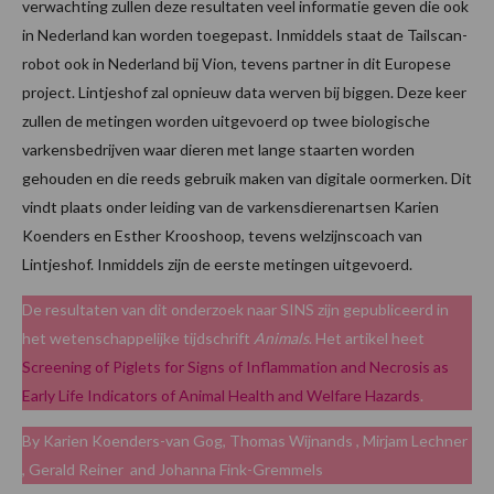
verwachting zullen deze resultaten veel informatie geven die ook
in Nederland kan worden toegepast. Inmiddels staat de Tailscan-
robot ook in Nederland bij Vion, tevens partner in dit Europese
project. Lintjeshof zal opnieuw data werven bij biggen. Deze keer
zullen de metingen worden uitgevoerd op twee biologische
varkensbedrijven waar dieren met lange staarten worden
gehouden en die reeds gebruik maken van digitale oormerken. Dit
vindt plaats onder leiding van de varkensdierenartsen Karien
Koenders en Esther Krooshoop, tevens welzijnscoach van
Lintjeshof. Inmiddels zijn de eerste metingen uitgevoerd.
De resultaten van dit onderzoek naar SINS zijn gepubliceerd in
het wetenschappelijke tijdschrift
Animals
. Het artikel heet
Screening of Piglets for Signs of Inflammation and Necrosis as
Early Life Indicators of Animal Health and Welfare Hazards
.
By Karien Koenders-van Gog, Thomas Wijnands , Mirjam Lechner
, Gerald Reiner and Johanna Fink-Gremmels