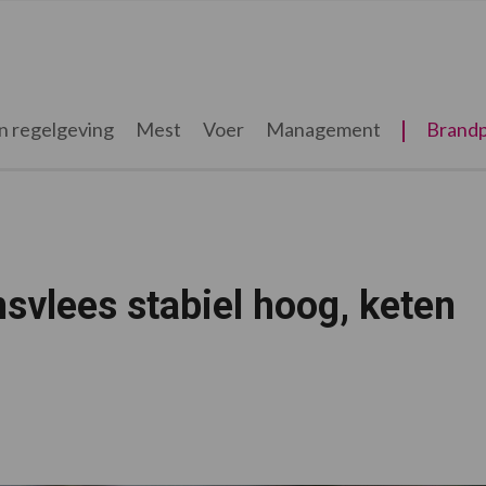
n regelgeving
Mest
Voer
Management
Brandp
vlees stabiel hoog, keten