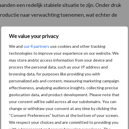
nden een redelijk stabiele situatie te zijn. Onder druk
sproductie naar verwachting toenemen, wat echter de
We value your privacy
We and
our 4 partners
use cookies and other tracking
technologies to improve your experience on our website. We
may store and/or access information from your device and
process the personal data, such as your IP address and
browsing data, for purposes like providing you with
personalized ads and content, measuring marketing campaign
effectiveness, analyzing audience insights, collecting precise
geolocation data, and product development. Please note that
your consent will be valid across all our subdomains. You can
change or withdraw your consent at any time by clicking the
“Consent Preferences” button at the bottom of your screen.
We respect your choices and are committed to providing you