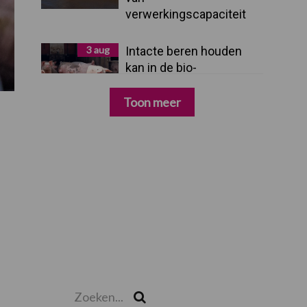
verwerkingscapaciteit
3 aug
Intacte beren houden
kan in de bio-
varkenshouderij, maar
dan moet alles kloppen
Toon meer
Zoeken...
Zoek