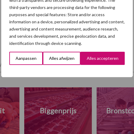
with a transparent and secure browsing experience. The
third-party vendors are processing data for the following
Brazilië vestigt exportrecord voor
purposes and special features: Store and/or access
varkensvlees in mei
information on a device, personalized advertising and content,
advertising and content measurement, audience research,
and services development, precise geolocation data, and
identification through device scanning.
Aanpassen
Alles afwijzen
Alles accepteren
et en regelgeving
Mest
Varkensvoer
it
Biggenprijs
Bronstco