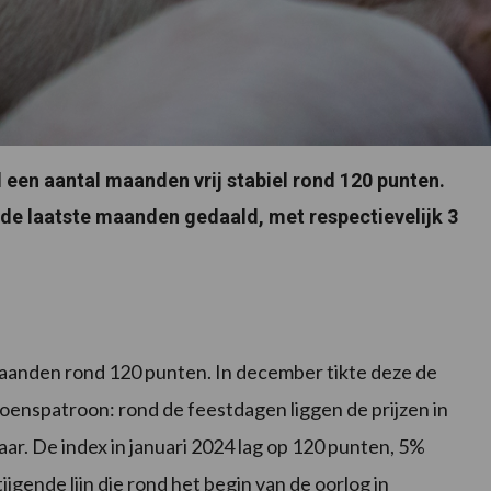
al een aantal maanden vrij stabiel rond 120 punten.
in de laatste maanden gedaald, met respectievelijk 3
aanden rond 120 punten. In december tikte deze de
enspatroon: rond de feestdagen liggen de prijzen in
jaar. De index in januari 2024 lag op 120 punten, 5%
ijgende lijn die rond het begin van de oorlog in