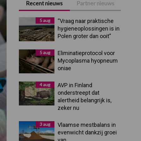
Recent nieuws
Partner nieuws
Primaire
Sidebar
5 aug
“Vraag naar praktische
hygieneoplossingen is in
Polen groter dan ooit”
5 aug
Eliminatieprotocol voor
Mycoplasma hyopneum
oniae
4 aug
AVP in Finland
onderstreept dat
alertheid belangrijk is,
zeker nu
3 aug
Vlaamse mestbalans in
evenwicht dankzij groei
van