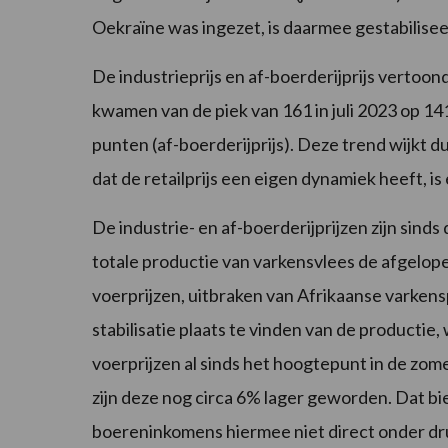
Oekraïne was ingezet, is daarmee gestabilisee
De industrieprijs en af-boerderijprijs vertoond
kwamen van de piek van 161 in juli 2023 op 141 
punten (af-boerderijprijs). Deze trend wijkt du
dat de retailprijs een eigen dynamiek heeft, i
De industrie- en af-boerderijprijzen zijn sind
totale productie van varkensvlees de afgelop
voerprijzen, uitbraken van Afrikaanse varkens
stabilisatie plaats te vinden van de productie
voerprijzen al sinds het hoogtepunt in de zom
zijn deze nog circa 6% lager geworden. Dat bie
boereninkomens hiermee niet direct onder dr