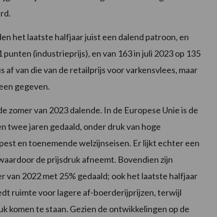
rd.
en het laatste halfjaar juist een dalend patroon, en
punten (industrieprijs), en van 163 in juli 2023 op 135
s af van die van de retailprijs voor varkensvlees, maar
s een gegeven.
s de zomer van 2023 dalende. In de Europese Unie is de
en twee jaren gedaald, onder druk van hoge
pest en toenemende welzijnseisen. Er lijkt echter een
, waardoor de prijsdruk afneemt. Bovendien zijn
er van 2022 met 25% gedaald; ook het laatste halfjaar
dt ruimte voor lagere af-boerderijprijzen, terwijl
uk komen te staan. Gezien de ontwikkelingen op de