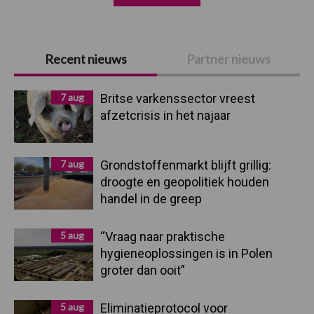
Primaire
Recent nieuws
Partner nieuws
Sidebar
7 aug
Britse varkenssector vreest
afzetcrisis in het najaar
7 aug
Grondstoffenmarkt blijft grillig:
droogte en geopolitiek houden
handel in de greep
5 aug
“Vraag naar praktische
hygieneoplossingen is in Polen
groter dan ooit”
5 aug
Eliminatieprotocol voor