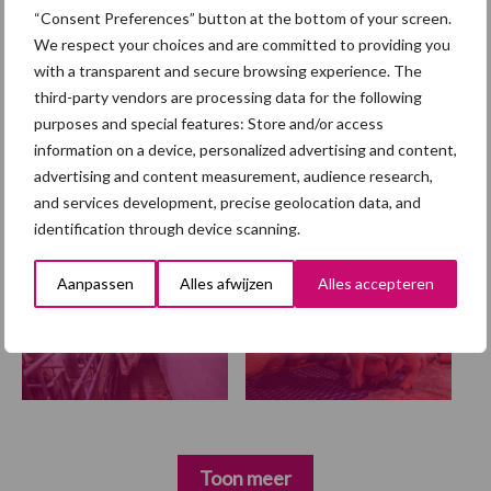
“Consent Preferences” button at the bottom of your screen.
blijft groeien, maar vooral
We respect your choices and are committed to providing you
buiten Europa
with a transparent and secure browsing experience. The
third-party vendors are processing data for the following
purposes and special features: Store and/or access
Themapagina
information on a device, personalized advertising and content,
advertising and content measurement, audience research,
and services development, precise geolocation data, and
Diergezondheid
Fokkerij
Huisvesting
Wet
identification through device scanning.
Aanpassen
Alles afwijzen
Alles accepteren
Beren
Bigvitaliteit
Toon meer