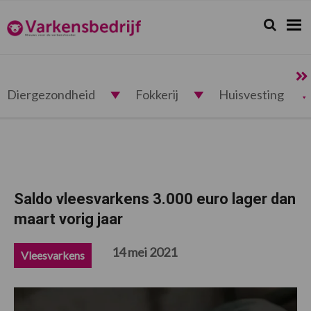
Spring
Door
Spring
Spring
naar
naar
naar
naar
Zoeken...
Zoek
Varkensbedrijf.nl
de
de
de
de
hoofdnavigatie
hoofd
eerste
voettekst
inhoud
sidebar
Diergezondheid
Fokkerij
Huisvesting
Saldo vleesvarkens 3.000 euro lager dan
maart vorig jaar
14 mei 2021
Vleesvarkens