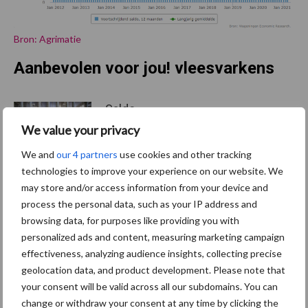
Bron: Agrimatie
Aanbevolen voor jou! vleesvarkens
Saldo
vleesvarkensbedrijven
We value your privacy
verslechterde verder in het
voorjaar van 2026
We and
our 4 partners
use cookies and other tracking
technologies to improve your experience on our website. We
may store and/or access information from your device and
Brazilië vestigt exportrecord
process the personal data, such as your IP address and
voor varkensvlees in mei
browsing data, for purposes like providing you with
personalized ads and content, measuring marketing campaign
effectiveness, analyzing audience insights, collecting precise
geolocation data, and product development. Please note that
your consent will be valid across all our subdomains. You can
OECD en FAO:
change or withdraw your consent at any time by clicking the
varkensvleesconsumptie