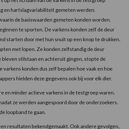
s op het lichaam van de varkens in de testgroep
 en hartslagvariabiliteit gemeten werden.
 waarin de basiswaarden gemeten konden worden.
eginnen te sporten. De varkens konden zelf de deur
d starten door met hun snuit op een knop te drukken.
pten met lopen. Ze konden zelfstandig de deur
 bleven stilstaan en achteruit gingen, stopte de
e varkens konden dus zelf bepalen hoe vaak en hoe
ppers hielden deze gegevens ook bij voor elk dier.
vere en minder actieve varkens in de testgroep waren.
 nadat ze werden aangespoord door de onderzoekers.
 de loopband te gaan.
 geen resultaten bekendgemaakt. Ook andere gevolgen,