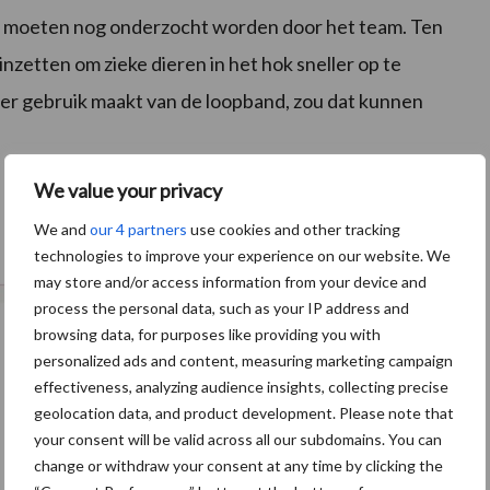
it, moeten nog onderzocht worden door het team. Ten
nzetten om zieke dieren in het hok sneller op te
er gebruik maakt van de loopband, zou dat kunnen
We value your privacy
We and
our 4 partners
use cookies and other tracking
technologies to improve your experience on our website. We
may store and/or access information from your device and
process the personal data, such as your IP address and
browsing data, for purposes like providing you with
personalized ads and content, measuring marketing campaign
effectiveness, analyzing audience insights, collecting precise
geolocation data, and product development. Please note that
your consent will be valid across all our subdomains. You can
change or withdraw your consent at any time by clicking the