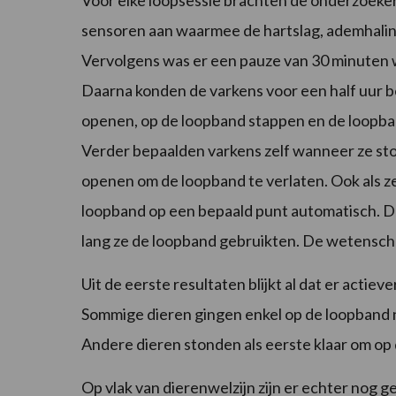
Voor elke loopsessie brachten de onderzoeker
sensoren aan waarmee de hartslag, ademhaling
Vervolgens was er een pauze van 30 minuten
Daarna konden de varkens voor een half uur b
openen, op de loopband stappen en de loopban
Verder bepaalden varkens zelf wanneer ze sto
openen om de loopband te verlaten. Ook als ze
loopband op een bepaald punt automatisch. D
lang ze de loopband gebruikten. De wetenscha
Uit de eerste resultaten blijkt al dat er actie
Sommige dieren gingen enkel op de loopband
Andere dieren stonden als eerste klaar om op
Op vlak van dierenwelzijn zijn er echter nog