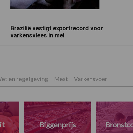
Brazilië vestigt exportrecord voor
varkensvlees in mei
et en regelgeving
Mest
Varkensvoer
it
Biggenprijs
Bronstco