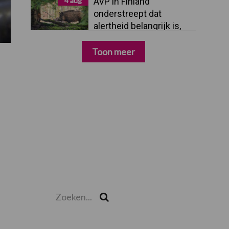
4 aug
AVP in Finland
onderstreept dat
alertheid belangrijk is,
zeker nu
Toon meer
Zoeken...
Zoek