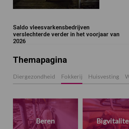
Saldo vleesvarkensbedrijven
verslechterde verder in het voorjaar van
2026
Themapagina
Diergezondheid
Fokkerij
Huisvesting
W
Beren
Bigvitalite