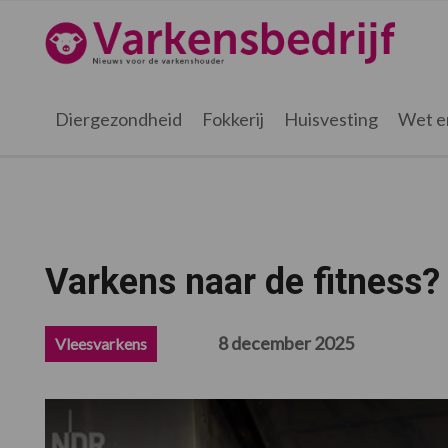
Spring
Door
Spring
Spring
naar
naar
naar
naar
Varkensbedrijf.nl
de
de
de
de
hoofdnavigatie
hoofd
eerste
voettekst
inhoud
sidebar
Diergezondheid
Fokkerij
Huisvesting
Wet e
Varkens naar de fitness
8 december 2025
Vleesvarkens