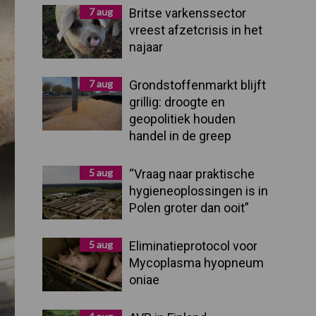
Sidebar
7 aug
Britse varkenssector
vreest afzetcrisis in het
najaar
7 aug
Grondstoffenmarkt blijft
grillig: droogte en
geopolitiek houden
handel in de greep
5 aug
“Vraag naar praktische
hygieneoplossingen is in
Polen groter dan ooit”
5 aug
Eliminatieprotocol voor
Mycoplasma hyopneum
oniae