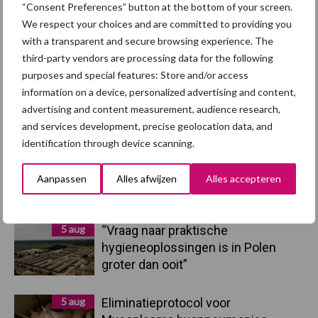
“Consent Preferences” button at the bottom of your screen.
We respect your choices and are committed to providing you
Primaire
with a transparent and secure browsing experience. The
Recent nieuws
Partner nieuws
third-party vendors are processing data for the following
Sidebar
purposes and special features: Store and/or access
7 aug
Britse varkenssector vreest
information on a device, personalized advertising and content,
afzetcrisis in het najaar
advertising and content measurement, audience research,
and services development, precise geolocation data, and
identification through device scanning.
7 aug
Grondstoffenmarkt blijft grillig:
droogte en geopolitiek houden
Aanpassen
Alles afwijzen
Alles accepteren
handel in de greep
5 aug
“Vraag naar praktische
hygieneoplossingen is in Polen
groter dan ooit”
5 aug
Eliminatieprotocol voor