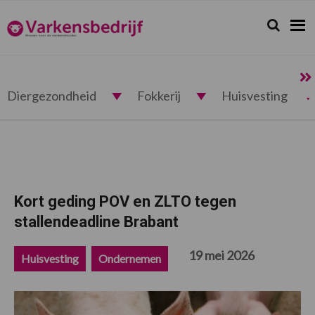
Spring
Door
Spring
Spring
naar
naar
naar
naar
Zoeken...
Zoek
Varkensbedrijf.nl
de
de
de
de
hoofdnavigatie
hoofd
eerste
voettekst
inhoud
sidebar
Diergezondheid
Fokkerij
Huisvesting
Kort geding POV en ZLTO tegen
stallendeadline Brabant
19 mei 2026
Huisvesting
Ondernemen