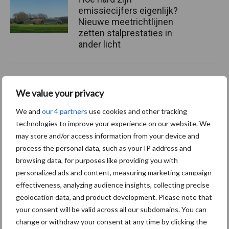
emissiecijfers eigenlijk?
Nieuwe meetrichtlijnen
zetten stalprestaties in
ander licht
Diergezondheid
Fokkerij
Huisvesting
Wet
We value your privacy
We and
our 4 partners
use cookies and other tracking
technologies to improve your experience on our website. We
may store and/or access information from your device and
Afrikaanse
process the personal data, such as your IP address and
Brachyspira
varkenspest
browsing data, for purposes like providing you with
personalized ads and content, measuring marketing campaign
effectiveness, analyzing audience insights, collecting precise
geolocation data, and product development. Please note that
your consent will be valid across all our subdomains. You can
Toon meer
change or withdraw your consent at any time by clicking the