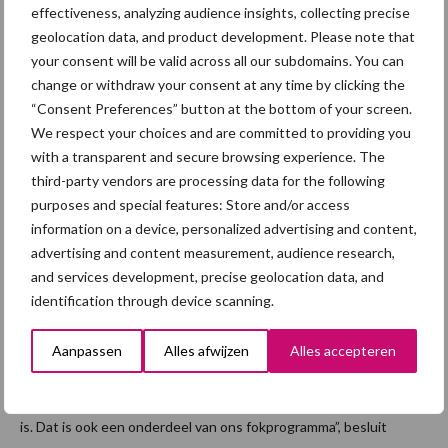
eindbeerkwestie. Hoe dan ook ben ik blij dat onze zeug de
effectiveness, analyzing audience insights, collecting precise
verwachting waarmaakt.”
geolocation data, and product development. Please note that
your consent will be valid across all our subdomains. You can
Technische resultaten uit zeugenmanagementprogramma’s waar
change or withdraw your consent at any time by clicking the
Hendrix Genetics toegang toe heeft zeggen al veel over het
“Consent Preferences” button at the bottom of your screen.
behalen van fokdoelen. De belangrijkste toegevoegde waarde
We respect your choices and are committed to providing you
van het onderzoek dat Desi Keurntjes dit voorjaar uitvoerde
with a transparent and secure browsing experience. The
vindt Hetterschijt de resultaten van de fysieke wegingen die op
third-party vendors are processing data for the following
klantniveau hebben plaatsgevonden.
purposes and special features: Store and/or access
information on a device, personalized advertising and content,
“Uiteindelijk laat dit onderzoek zien dat we met onze fokdoelen
advertising and content measurement, audience research,
op de juiste weg zijn. De anderhalve kilo geboortegewicht blijven
and services development, precise geolocation data, and
we gewoon als standaard hanteren. Van jaar tot jaar bekijken we
identification through device scanning.
of het aantal geboren biggen moet stijgen zonder het doel van
anderhalve kilo uit het oog te verliezen. De anderhalve kilo is
Aanpassen
Alles afwijzen
Alles accepteren
gewoon nodig om genoeg levensvatbare biggen te produceren.
Daarbij blijkt uit het onderzoek ook dat de toomuniformiteit goed
is. Dat is ook een onderdeel van ons fokprogramma”, besluit