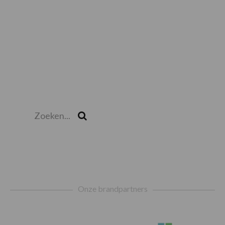
Zoeken...
Zoek
Footer
Onze brandpartners