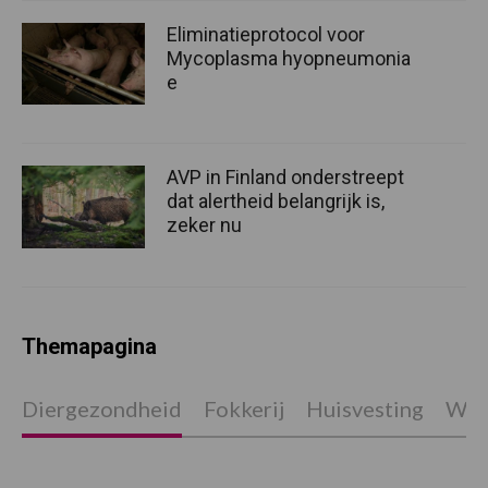
Eliminatieprotocol voor
Mycoplasma hyopneumonia
e
AVP in Finland onderstreept
dat alertheid belangrijk is,
zeker nu
Themapagina
Diergezondheid
Fokkerij
Huisvesting
Wet