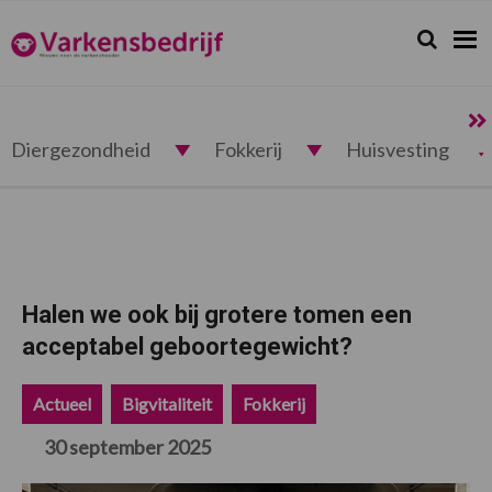
Spring
Door
Spring
Spring
naar
naar
naar
naar
Zoeken...
Zoek
Varkensbedrijf.nl
de
de
de
de
hoofdnavigatie
hoofd
eerste
voettekst
inhoud
sidebar
Diergezondheid
Fokkerij
Huisvesting
Halen we ook bij grotere tomen een
acceptabel geboortegewicht?
Actueel
Bigvitaliteit
Fokkerij
30 september 2025