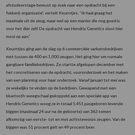
afstudeerstage bewust op zoek naar een opdracht bij een
fokkerij-organisatie”, vertelt Keurntjes. “Ik haal graag het
maximale uit de zeug, maar wel op een manier die nog goed is
voor het dier zelf. De opdracht van Hendrix Genetics sloot hier
mooi op aan.”
Keurntjes ging aan de slag op 6 commerciële varkensbedrijven
met tussen de 400 en 1.000 zeugen. Het ging hier om normale
gangbare familiebedrijven. Ze startte afgelopen december met
het concretiseren van de opdracht, vooronderzoek en het maken
van een planning voor haar onderzoek. Vanaf januari tot mei was
ze wekelijks te vinden op de bedrijven. Gewapend met een
bluetooth-weegschaal gekoppeld aan een speciale app van
Hendrix Genetics woog ze in totaal 5.451 pasgeboren levende
biggen (maximaal 24 uur na de geboorte) van 363 tomen
afkomstig van eerste- tot en met achtsteworps zeugen. Van de
biggen was 51 procent gelt en 49 procent beer.