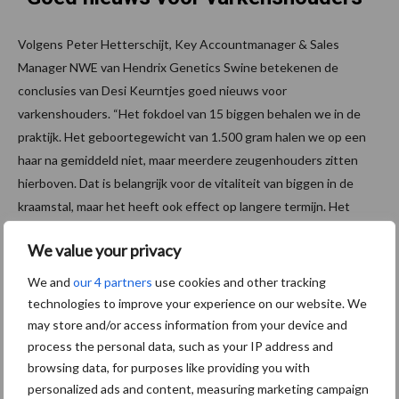
Volgens Peter Hetterschijt, Key Accountmanager & Sales
Manager NWE van Hendrix Genetics Swine betekenen de
conclusies van Desi Keurntjes goed nieuws voor
varkenshouders. “Het fokdoel van 15 biggen behalen we in de
praktijk. Het geboortegewicht van 1.500 gram halen we op een
haar na gemiddeld niet, maar meerdere zeugenhouders zitten
hierboven. Dat is belangrijk voor de vitaliteit van biggen in de
kraamstal, maar het heeft ook effect op langere termijn. Het
geboortegewicht heeft een directe positieve correlatie met de
We value your privacy
resultaten in de vleesvarkensfase. Daar zijn genoeg onderzoeken
naar gedaan.”
We and
our 4 partners
use cookies and other tracking
technologies to improve your experience on our website. We
Hetterschijt is niet verrast door het gemiddelde
may store and/or access information from your device and
geboortegewicht dat uit het onderzoek van Keurntjes kwam.
process the personal data, such as your IP address and
“Wat ik wel opvallend vind, zijn de verschillen tussen bedrijven.
browsing data, for purposes like providing you with
Dit kan natuurlijk een voedingskwestie zijn of een
personalized ads and content, measuring marketing campaign