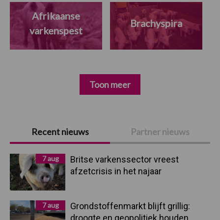
Afrikaanse
Brachyspira
varkenspest
Toon meer
Primaire
Recent nieuws
Partner nieuws
Sidebar
7 aug
Britse varkenssector vreest
afzetcrisis in het najaar
7 aug
Grondstoffenmarkt blijft grillig:
droogte en geopolitiek houden