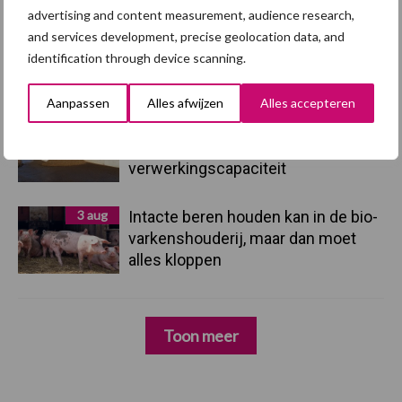
advertising and content measurement, audience research,
and services development, precise geolocation data, and
4 aug
AVP in Finland onderstreept dat
identification through device scanning.
alertheid belangrijk is, zeker nu
Aanpassen
Alles afwijzen
Alles accepteren
3 aug
Vlaamse mestbalans in evenwicht
dankzij groei van
verwerkingscapaciteit
3 aug
Intacte beren houden kan in de bio-
varkenshouderij, maar dan moet
alles kloppen
Toon meer