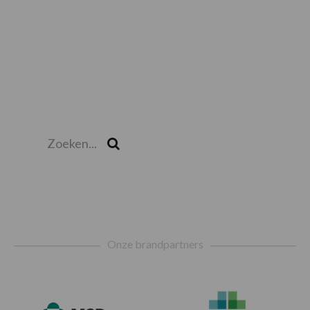
Zoeken...
Zoek
Footer
Onze brandpartners