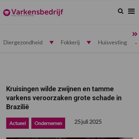
Spring
Door
Spring
Spring
naar
naar
naar
naar
Zoeken...
Zoek
Varkensbedrijf.nl
de
de
de
de
hoofdnavigatie
hoofd
eerste
voettekst
inhoud
sidebar
Diergezondheid
Fokkerij
Huisvesting
Kruisingen wilde zwijnen en tamme
varkens veroorzaken grote schade in
Brazilië
25 juli 2025
Actueel
Ondernemen