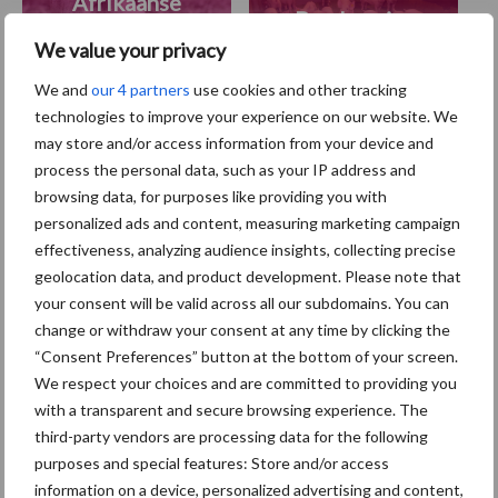
Afrikaanse
Brachyspira
varkenspest
We value your privacy
We and
our 4 partners
use cookies and other tracking
technologies to improve your experience on our website. We
may store and/or access information from your device and
Toon meer
process the personal data, such as your IP address and
browsing data, for purposes like providing you with
personalized ads and content, measuring marketing campaign
Primaire
effectiveness, analyzing audience insights, collecting precise
Recent nieuws
Partner nieuws
geolocation data, and product development. Please note that
Sidebar
your consent will be valid across all our subdomains. You can
5 aug
“Vraag naar praktische
change or withdraw your consent at any time by clicking the
hygieneoplossingen is in Polen
“Consent Preferences” button at the bottom of your screen.
groter dan ooit”
We respect your choices and are committed to providing you
with a transparent and secure browsing experience. The
third-party vendors are processing data for the following
5 aug
Eliminatieprotocol voor
purposes and special features: Store and/or access
Mycoplasma hyopneumoniae
information on a device, personalized advertising and content,