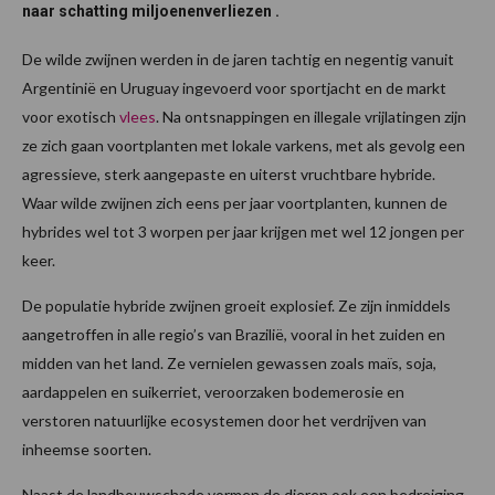
naar schatting miljoenenverliezen .
De wilde zwijnen werden in de jaren tachtig en negentig vanuit
Argentinië en Uruguay ingevoerd voor sportjacht en de markt
voor exotisch
vlees
. Na ontsnappingen en illegale vrijlatingen zijn
ze zich gaan voortplanten met lokale varkens, met als gevolg een
agressieve, sterk aangepaste en uiterst vruchtbare hybride.
Waar wilde zwijnen zich eens per jaar voortplanten, kunnen de
hybrides wel tot 3 worpen per jaar krijgen met wel 12 jongen per
keer.
De populatie hybride zwijnen groeit explosief. Ze zijn inmiddels
aangetroffen in alle regio’s van Brazilië, vooral in het zuiden en
midden van het land. Ze vernielen gewassen zoals maïs, soja,
aardappelen en suikerriet, veroorzaken bodemerosie en
verstoren natuurlijke ecosystemen door het verdrijven van
inheemse soorten.
Naast de landbouwschade vormen de dieren ook een bedreiging