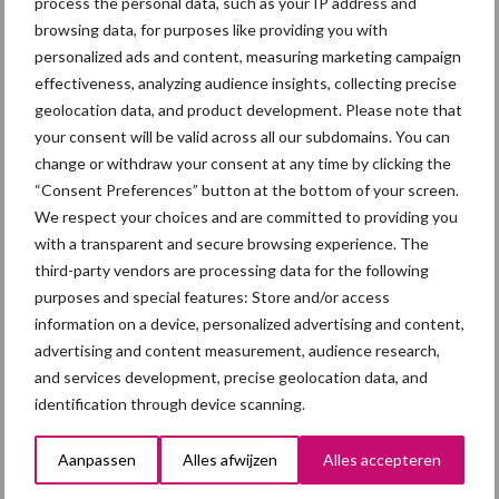
process the personal data, such as your IP address and
afzetcrisis in het najaar
browsing data, for purposes like providing you with
personalized ads and content, measuring marketing campaign
effectiveness, analyzing audience insights, collecting precise
7 aug
Grondstoffenmarkt blijft grillig:
geolocation data, and product development. Please note that
droogte en geopolitiek houden
your consent will be valid across all our subdomains. You can
handel in de greep
change or withdraw your consent at any time by clicking the
“Consent Preferences” button at the bottom of your screen.
We respect your choices and are committed to providing you
5 aug
“Vraag naar praktische
with a transparent and secure browsing experience. The
hygieneoplossingen is in Polen
third-party vendors are processing data for the following
groter dan ooit”
purposes and special features: Store and/or access
information on a device, personalized advertising and content,
5 aug
Eliminatieprotocol voor
advertising and content measurement, audience research,
Mycoplasma hyopneumoniae
and services development, precise geolocation data, and
identification through device scanning.
4 aug
AVP in Finland onderstreept dat
Aanpassen
Alles afwijzen
Alles accepteren
alertheid belangrijk is, zeker nu