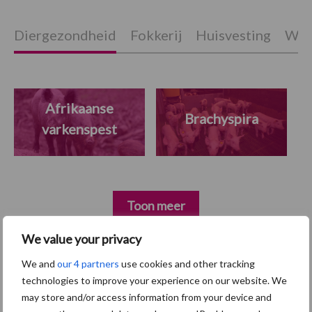
Diergezondheid
Fokkerij
Huisvesting
Wet
Afrikaanse
Brachyspira
varkenspest
Toon meer
We value your privacy
Primaire
We and
our 4 partners
use cookies and other tracking
Recent nieuws
Partner nieuws
technologies to improve your experience on our website. We
Sidebar
may store and/or access information from your device and
7 aug
Britse varkenssector vreest