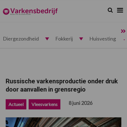
Spring
Door
Spring
Spring
naar
naar
naar
naar
Zoeken...
Zoek
Varkensbedrijf.nl
de
de
de
de
hoofdnavigatie
hoofd
eerste
voettekst
inhoud
sidebar
Diergezondheid
Fokkerij
Huisvesting
Russische varkensproductie onder druk
door aanvallen in grensregio
8 juni 2026
Actueel
Vleesvarkens