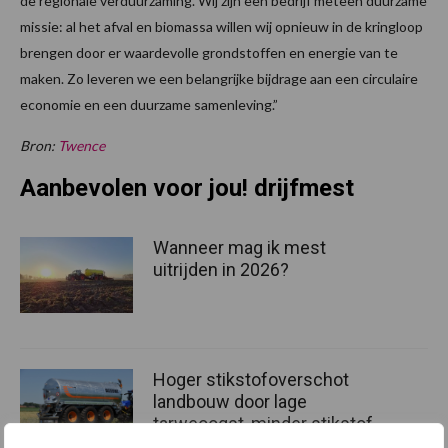
de regionale verduurzaming. Wij zijn een bedrijf meteen duurzame
missie: al het afval en biomassa willen wij opnieuw in de kringloop
brengen door er waardevolle grondstoffen en energie van te
maken. Zo leveren we een belangrijke bijdrage aan een circulaire
economie en een duurzame samenleving.”
Bron:
Twence
Aanbevolen voor jou! drijfmest
Wanneer mag ik mest
uitrijden in 2026?
Hoger stikstofoverschot
landbouw door lage
tarweoogst, minder stikstof
in mest