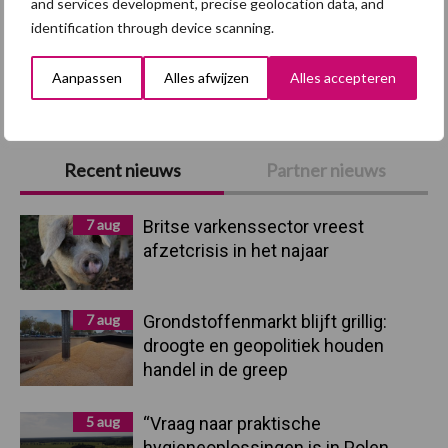
and services development, precise geolocation data, and
identification through device scanning.
Toon meer
Aanpassen
Alles afwijzen
Alles accepteren
Primaire
Recent nieuws
Partner nieuws
Sidebar
7 aug
Britse varkenssector vreest
afzetcrisis in het najaar
7 aug
Grondstoffenmarkt blijft grillig:
droogte en geopolitiek houden
handel in de greep
5 aug
“Vraag naar praktische
hygieneoplossingen is in Polen