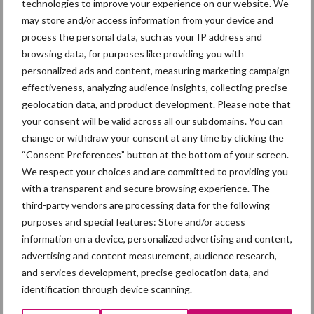
technologies to improve your experience on our website. We
may store and/or access information from your device and
process the personal data, such as your IP address and
browsing data, for purposes like providing you with
Themapagina
personalized ads and content, measuring marketing campaign
effectiveness, analyzing audience insights, collecting precise
Diergezondheid
Fokkerij
Huisvesting
Wet
geolocation data, and product development. Please note that
your consent will be valid across all our subdomains. You can
change or withdraw your consent at any time by clicking the
“Consent Preferences” button at the bottom of your screen.
We respect your choices and are committed to providing you
Drijfmest
Dunne fractie
with a transparent and secure browsing experience. The
third-party vendors are processing data for the following
purposes and special features: Store and/or access
information on a device, personalized advertising and content,
advertising and content measurement, audience research,
and services development, precise geolocation data, and
Toon meer
identification through device scanning.