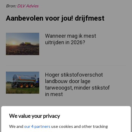
Bron:
DLV Advies
Aanbevolen voor jou! drijfmest
Wanneer mag ik mest
uitrijden in 2026?
Hoger stikstofoverschot
landbouw door lage
tarweoogst, minder stikstof
in mest
Volgende stemming over
We value your privacy
Renure
We and
our 4 partners
use cookies and other tracking