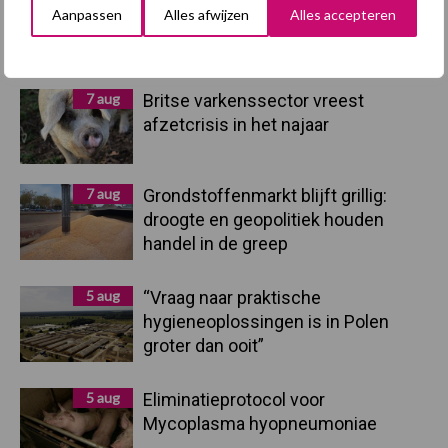
Aanpassen
Alles afwijzen
Alles accepteren
Primaire
Recent nieuws
Partner nieuws
Sidebar
7 aug
Britse varkenssector vreest
afzetcrisis in het najaar
7 aug
Grondstoffenmarkt blijft grillig:
droogte en geopolitiek houden
handel in de greep
5 aug
“Vraag naar praktische
hygieneoplossingen is in Polen
groter dan ooit”
5 aug
Eliminatieprotocol voor
Mycoplasma hyopneumoniae