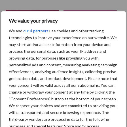
We value your privacy
Drijfmest
Dunne fractie
We and
our 4 partners
use cookies and other tracking
technologies to improve your experience on our website. We
may store and/or access information from your device and
process the personal data, such as your IP address and
Toon meer
browsing data, for purposes like providing you with
personalized ads and content, measuring marketing campaign
effectiveness, analyzing audience insights, collecting precise
geolocation data, and product development. Please note that
Primaire
Recent nieuws
Partner nieuws
your consent will be valid across all our subdomains. You can
Sidebar
change or withdraw your consent at any time by clicking the
“Consent Preferences” button at the bottom of your screen.
7 aug
Britse varkenssector vreest
We respect your choices and are committed to providing you
afzetcrisis in het najaar
with a transparent and secure browsing experience. The
third-party vendors are processing data for the following
purposes and special features: Store and/or access