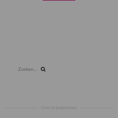
Zoeken...
Zoek
Footer
Onze brandpartners