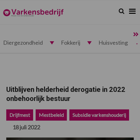
Spring
Door
Spring
Spring
naar
naar
naar
naar
Zoeken...
Zoek
Varkensbedrijf.nl
de
de
de
de
hoofdnavigatie
hoofd
eerste
voettekst
inhoud
sidebar
Diergezondheid
Fokkerij
Huisvesting
Uitblijven helderheid derogatie in 2022
onbehoorlijk bestuur
Drijfmest
Mestbeleid
Subsidie varkenshouderij
18 juli 2022