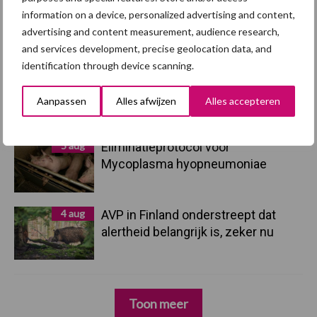
7 aug
Grondstoffenmarkt blijft grillig:
information on a device, personalized advertising and content,
droogte en geopolitiek houden
advertising and content measurement, audience research,
handel in de greep
and services development, precise geolocation data, and
identification through device scanning.
5 aug
“Vraag naar praktische
hygieneoplossingen is in Polen
Aanpassen
Alles afwijzen
Alles accepteren
groter dan ooit”
5 aug
Eliminatieprotocol voor
Mycoplasma hyopneumoniae
4 aug
AVP in Finland onderstreept dat
alertheid belangrijk is, zeker nu
Toon meer