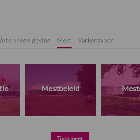
et en regelgeving
Mest
Varkensvoer
tie
Mestbeleid
Mests
Toon meer