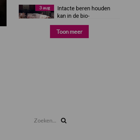
3 aug
Intacte beren houden
kan in de bio-
varkenshouderij, maar
dan moet alles kloppen
Toon meer
Zoeken...
Zoek