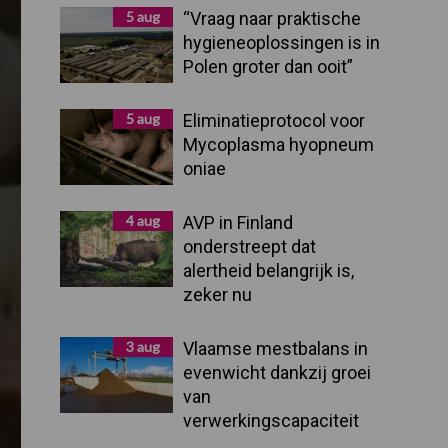
Sidebar
5 aug
“Vraag naar praktische
hygieneoplossingen is in
Polen groter dan ooit”
5 aug
Eliminatieprotocol voor
Mycoplasma hyopneum
oniae
4 aug
AVP in Finland
onderstreept dat
alertheid belangrijk is,
zeker nu
3 aug
Vlaamse mestbalans in
evenwicht dankzij groei
van
verwerkingscapaciteit