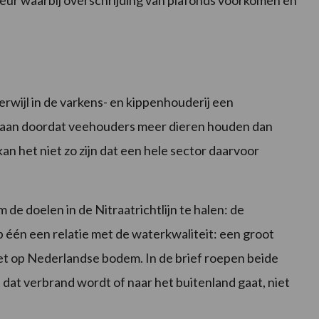
 deur waarbij overschrijding van plafonds voorkomen en
erwijl in de varkens- en kippenhouderij een
estaan doordat veehouders meer dieren houden dan
 kan het niet zo zijn dat een hele sector daarvoor
de doelen in de Nitraatrichtlijn te halen: de
p één een relatie met de waterkwaliteit: een groot
iet op Nederlandse bodem. In de brief roepen beide
dat verbrand wordt of naar het buitenland gaat, niet