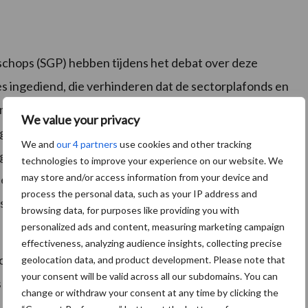
chops (SGP) hebben tijdens het debat over deze
s ingediend, die verhinderen dat de sectorplafonds en
ingezet om de veestapel te verkleinen. Zo mag de
We value your privacy
ng van de productie niet op een andere, minder
We and
our 4 partners
use cookies and other tracking
mag niet meer gekrompen worden dan de overschrijding
technologies to improve your experience on our website. We
may store and/or access information from your device and
 een sectorplafond moet altijd bekeken worden of
process the personal data, such as your IP address and
schreden. Alleen het nationale plafond is immers van
browsing data, for purposes like providing you with
personalized ads and content, measuring marketing campaign
effectiveness, analyzing audience insights, collecting precise
rdt naar een reële financiële vergoeding bij opleggen
geolocation data, and product development. Please note that
your consent will be valid across all our subdomains. You can
is op 3 december 2019 aangenomen inclusief de
change or withdraw your consent at any time by clicking the