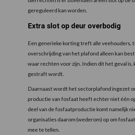
dierrechten is er bovendien al een slot op de
gereguleerd kan worden.
Extra slot op deur overbodig
Een generieke korting treft alle veehouders, t
overschrijding van het plafond alleen kan b
waar rechten voor zijn. Indien dit het geval is,
gestraft wordt.
Daarnaast wordt het sectorplafond ingezet om 
productie van fosfaat heeft echter niet één o
deel van de fosfaatproductie komt namelijk n
organisaties daarom (wederom) op om fosfaat 
mee te tellen.