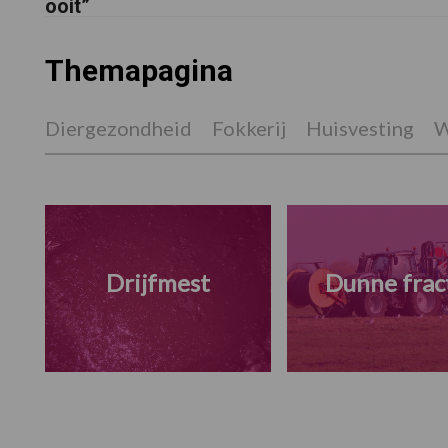
ooit”
Themapagina
Diergezondheid
Fokkerij
Huisvesting
W
Drijfmest
Dunne frac