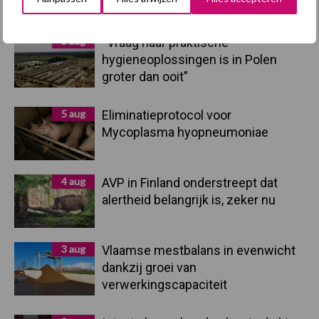
Recent nieuws
Partner nieuws
Sidebar
5 aug
“Vraag naar praktische
hygieneoplossingen is in Polen
groter dan ooit”
5 aug
Eliminatieprotocol voor
Mycoplasma hyopneumoniae
4 aug
AVP in Finland onderstreept dat
alertheid belangrijk is, zeker nu
3 aug
Vlaamse mestbalans in evenwicht
dankzij groei van
verwerkingscapaciteit