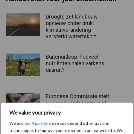
Droogte zet landbouw
opnieuw onder druk:
klimaatverandering
versterkt watertekort
Buitenuitloop: hoeveel
nutriënten halen varkens
daaruit?
Europese Commissie stelt
veehouderijstrategie vast:
op naar een sterke,
We value your privacy
winstgevende en
toekomstbestendige sector
We and
our 4 partners
use cookies and other tracking
technologies to improve your experience on our website. We