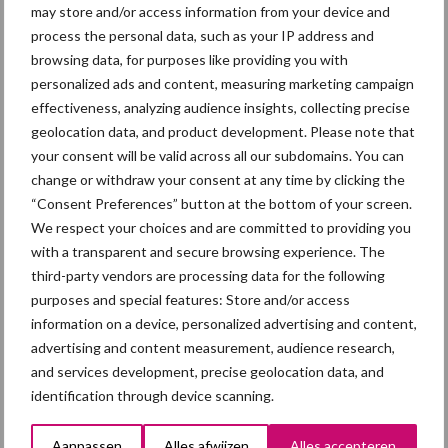
may store and/or access information from your device and
process the personal data, such as your IP address and
Themapagina
browsing data, for purposes like providing you with
personalized ads and content, measuring marketing campaign
Diergezondheid
Fokkerij
Huisvesting
Wet
effectiveness, analyzing audience insights, collecting precise
geolocation data, and product development. Please note that
your consent will be valid across all our subdomains. You can
change or withdraw your consent at any time by clicking the
“Consent Preferences” button at the bottom of your screen.
Afrikaanse
Brachyspira
We respect your choices and are committed to providing you
varkenspest
with a transparent and secure browsing experience. The
third-party vendors are processing data for the following
purposes and special features: Store and/or access
information on a device, personalized advertising and content,
advertising and content measurement, audience research,
Toon meer
and services development, precise geolocation data, and
identification through device scanning.
Primaire
Aanpassen
Alles afwijzen
Alles accepteren