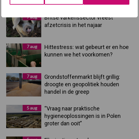
Recent nieuws
Partner nieuws
Sidebar
7 aug
Britse varkenssector vreest
afzetcrisis in het najaar
7 aug
Hittestress: wat gebeurt er en hoe
kunnen we het voorkomen?
7 aug
Grondstoffenmarkt blijft grillig:
droogte en geopolitiek houden
handel in de greep
5 aug
“Vraag naar praktische
hygieneoplossingen is in Polen
groter dan ooit”