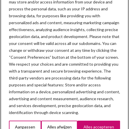
may store and/or access information from your device and
toekomstbestendige sector
process the personal data, such as your IP address and
browsing data, for purposes like providing you with
personalized ads and content, measuring marketing campaign
effectiveness, analyzing audience insights, collecting precise
Diergezondheid
Fokkerij
Huisvesting
Wet
geolocation data, and product development. Please note that
your consent will be valid across all our subdomains. You can
change or withdraw your consent at any time by clicking the
“Consent Preferences” button at the bottom of your screen.
Afrikaanse
We respect your choices and are committed to providing you
Brachyspira
varkenspest
with a transparent and secure browsing experience. The
third-party vendors are processing data for the following
purposes and special features: Store and/or access
information on a device, personalized advertising and content,
advertising and content measurement, audience research,
Toon meer
and services development, precise geolocation data, and
identification through device scanning.
Primaire
Aanpassen
Alles afwijzen
Alles accepteren