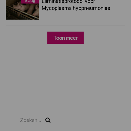
5 aug
Eliminatieprotocol voor
Mycoplasma hyopneumoniae
Toon meer
Zoeken...
Zoek