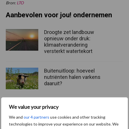
Bron:
LTO
Aanbevolen voor jou! ondernemen
Droogte zet landbouw
opnieuw onder druk:
klimaatverandering
versterkt watertekort
Buitenuitloop: hoeveel
nutriënten halen varkens
daaruit?
We value your privacy
Europese Commissie stelt
veehouderijstrategie vast:
We and
our 4 partners
use cookies and other tracking
op naar een sterke,
technologies to improve your experience on our website. We
winstgevende en