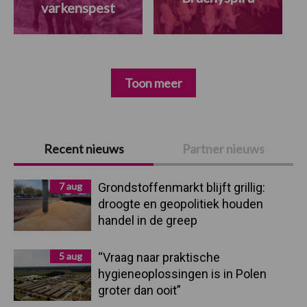
varkenspest
Toon meer
Primaire
Recent nieuws
Partner nieuws
Sidebar
7 aug
Grondstoffenmarkt blijft grillig:
droogte en geopolitiek houden
handel in de greep
5 aug
“Vraag naar praktische
hygieneoplossingen is in Polen
groter dan ooit”