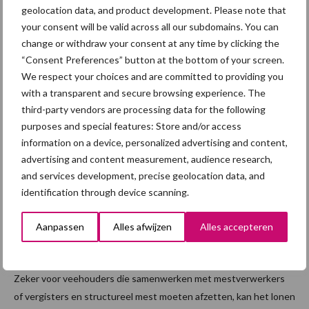
Praktijkervaring: het kan werken
geolocation data, and product development. Please note that
your consent will be valid across all our subdomains. You can
change or withdraw your consent at any time by clicking the
Dat vervoer over water niet alleen theorie is, bleek uit
“Consent Preferences” button at the bottom of your screen.
praktijkvoorbeelden die Volker deelde. Er zijn inmiddels meerdere
We respect your choices and are committed to providing you
zendingen digestaat per schip naar Duitsland gegaan, waarbij
with a transparent and secure browsing experience. The
vloeibare mest direct in het schip werd gepompt en ter plaatse
third-party vendors are processing data for the following
weer werd overgeslagen naar vrachtwagens. Volgens Volker was
purposes and special features: Store and/or access
daarbij een aantal factoren doorslaggevend: voldoende volume,
information on a device, personalized advertising and content,
eenvoudige overslag, beschikbare kades en vooral goede
advertising and content measurement, audience research,
samenwerking tussen betrokken partijen.
and services development, precise geolocation data, and
identification through device scanning.
Conclusie: realistisch en kansrijk
Aanpassen
Alles afwijzen
Alles accepteren
Mestexport via vervoer over water zal er niet meteen staan, maar
wel een realistisch en kansrijk alternatief voor de toekomst.
Zeker voor veehouders die samenwerken met mestverwerkers
of vergisters en structureel mest moeten afzetten, kan het lonen