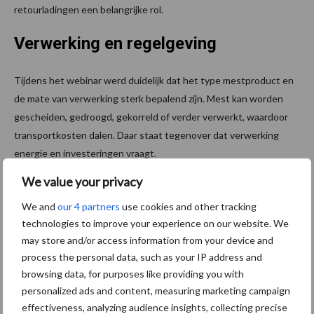
retourladingen een belangrijke rol.
Verwerking en regelgeving
Tijdens het webinar werd duidelijk dat het type mestproduct en
de mate van verwerking sterk bepalend zijn. Mest kan worden
gescheiden, gedroogd, gekorreld of verder verwerkt, waardoor
transportkosten dalen. Daar staat tegenover dat verwerking
energie en investeringen vraagt.
We value your privacy
Ook regelgeving is een belangrijk aandachtspunt. Roefs legde uit
dat voor onbewerkte mest vaak per zending toestemming nodig
We and
our 4 partners
use cookies and other tracking
is, terwijl verwerkte mest eenvoudiger kan worden
technologies to improve your experience on our website. We
geëxporteerd. Een belangrijke ontwikkeling is de Europese
may store and/or access information from your device and
meststoffenverordening: “Dan is mest geen restproduct meer,
process the personal data, such as your IP address and
maar echt een product. En op het moment dat je daaraan voldoet,
browsing data, for purposes like providing you with
personalized ads and content, measuring marketing campaign
is vrijhandel in de hele Europese Unie een gegeven.”
effectiveness, analyzing audience insights, collecting precise