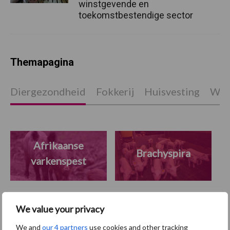
winstgevende en
toekomstbestendige sector
Themapagina
Diergezondheid
Fokkerij
Huisvesting
Wet
Afrikaanse
Brachyspira
varkenspest
We value your privacy
Toon meer
We and
our 4 partners
use cookies and other tracking