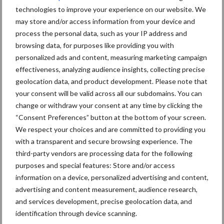
technologies to improve your experience on our website. We
may store and/or access information from your device and
Primaire
process the personal data, such as your IP address and
Recent nieuws
Partner nieuws
browsing data, for purposes like providing you with
Sidebar
personalized ads and content, measuring marketing campaign
7 aug
Britse varkenssector vreest
effectiveness, analyzing audience insights, collecting precise
afzetcrisis in het najaar
geolocation data, and product development. Please note that
your consent will be valid across all our subdomains. You can
change or withdraw your consent at any time by clicking the
7 aug
Grondstoffenmarkt blijft grillig:
“Consent Preferences” button at the bottom of your screen.
droogte en geopolitiek houden
We respect your choices and are committed to providing you
handel in de greep
with a transparent and secure browsing experience. The
third-party vendors are processing data for the following
5 aug
“Vraag naar praktische
purposes and special features: Store and/or access
hygieneoplossingen is in Polen
information on a device, personalized advertising and content,
groter dan ooit”
advertising and content measurement, audience research,
and services development, precise geolocation data, and
5 aug
Eliminatieprotocol voor
identification through device scanning.