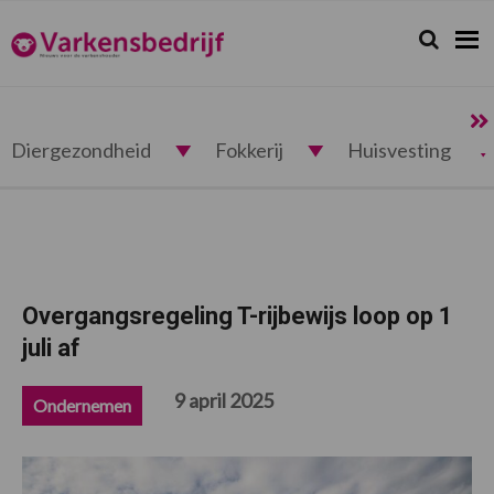
Spring
Door
Spring
Spring
naar
naar
naar
naar
Zoeken...
Zoek
Varkensbedrijf.nl
de
de
de
de
hoofdnavigatie
hoofd
eerste
voettekst
inhoud
sidebar
Diergezondheid
Fokkerij
Huisvesting
Overgangsregeling T-rijbewijs loop op 1
juli af
9 april 2025
Ondernemen