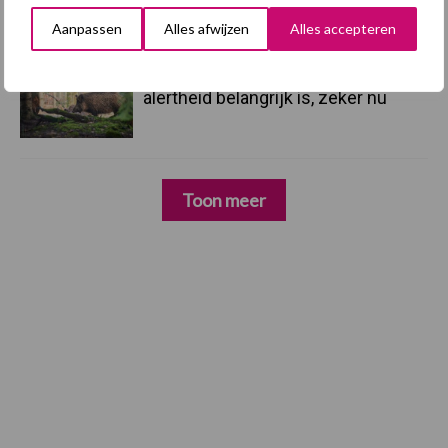
Mycoplasma hyopneumoniae
Aanpassen
Alles afwijzen
Alles accepteren
4 aug
AVP in Finland onderstreept dat
alertheid belangrijk is, zeker nu
Toon meer