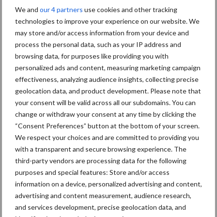
veehouderijstrategie vast:
We and
our 4 partners
use cookies and other tracking
op naar een sterke,
technologies to improve your experience on our website. We
winstgevende en
may store and/or access information from your device and
toekomstbestendige sector
process the personal data, such as your IP address and
browsing data, for purposes like providing you with
personalized ads and content, measuring marketing campaign
effectiveness, analyzing audience insights, collecting precise
Themapagina
geolocation data, and product development. Please note that
your consent will be valid across all our subdomains. You can
Diergezondheid
Fokkerij
Huisvesting
Wet
change or withdraw your consent at any time by clicking the
“Consent Preferences” button at the bottom of your screen.
We respect your choices and are committed to providing you
with a transparent and secure browsing experience. The
Afrikaanse
third-party vendors are processing data for the following
Brachyspira
purposes and special features: Store and/or access
varkenspest
information on a device, personalized advertising and content,
advertising and content measurement, audience research,
and services development, precise geolocation data, and