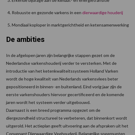
Erkende bijdrage aan de klimaat- en energietransitie
Robuuste en gezonde varkens in een
dierwaardige houderij
Mondiaal koploper in marktgerichtheid en ketensamenwerking
De ambities
In de afgelopen jaren zijn belangrijke stappen gezet om de
Nederlandse varkenshouderij verder te versterken. Met de
introductie van het ketenkwaliteitssysteem Holland Varken
wordt de hoge kwaliteit van Nederlands varkensvlees beter
gepositioneerd in binnen- en buitenland. Eind vorig jaar zijn de
eerste varkenshouders hiervoor gecertificeerd en de komende
jaren wordt het systeem verder uitgebouwd.
Daarnaast is een breed programma opgezet om de
diergezondheid structureel te verbeteren, dat binnenkort wordt
uitgerold. Het actieplan geeft uitvoering aan de afspraken uit het
Convenant Dierwaardige Veehouderij. Belangrijke speerpunten