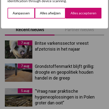
identification through device scanning.
Toon meer
Aanpassen
Alles afwijzen
Alles accepteren
Primaire
Recent nieuws
Partner nieuws
Sidebar
7 aug
Britse varkenssector vreest
afzetcrisis in het najaar
7 aug
Grondstoffenmarkt blijft grillig:
droogte en geopolitiek houden
handel in de greep
5 aug
“Vraag naar praktische
hygieneoplossingen is in Polen
groter dan ooit”