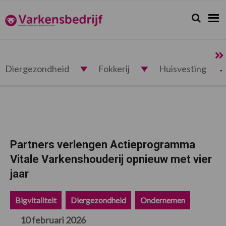
Spring
Door
Spring
Spring
naar
naar
naar
naar
Zoeken...
Zoek
Varkensbedrijf.nl
de
de
de
de
hoofdnavigatie
hoofd
eerste
voettekst
inhoud
sidebar
Diergezondheid
Fokkerij
Huisvesting
Partners verlengen Actieprogramma
Vitale Varkenshouderij opnieuw met vier
jaar
Bigvitaliteit
Diergezondheid
Ondernemen
10 februari 2026