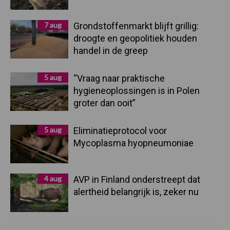
7 aug
Grondstoffenmarkt blijft grillig:
droogte en geopolitiek houden
handel in de greep
5 aug
“Vraag naar praktische
hygieneoplossingen is in Polen
groter dan ooit”
5 aug
Eliminatieprotocol voor
Mycoplasma hyopneumoniae
4 aug
AVP in Finland onderstreept dat
alertheid belangrijk is, zeker nu