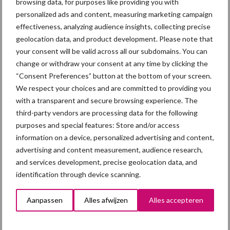
browsing data, for purposes like providing you with
Droogte zet landbouw
personalized ads and content, measuring marketing campaign
opnieuw onder druk:
effectiveness, analyzing audience insights, collecting precise
klimaatverandering
versterkt watertekort
geolocation data, and product development. Please note that
your consent will be valid across all our subdomains. You can
change or withdraw your consent at any time by clicking the
Buitenuitloop: hoeveel
“Consent Preferences” button at the bottom of your screen.
nutriënten halen varkens
We respect your choices and are committed to providing you
daaruit?
with a transparent and secure browsing experience. The
third-party vendors are processing data for the following
purposes and special features: Store and/or access
information on a device, personalized advertising and content,
Europese Commissie stelt
advertising and content measurement, audience research,
veehouderijstrategie vast:
and services development, precise geolocation data, and
op naar een sterke,
winstgevende en
identification through device scanning.
toekomstbestendige sector
Aanpassen
Alles afwijzen
Alles accepteren