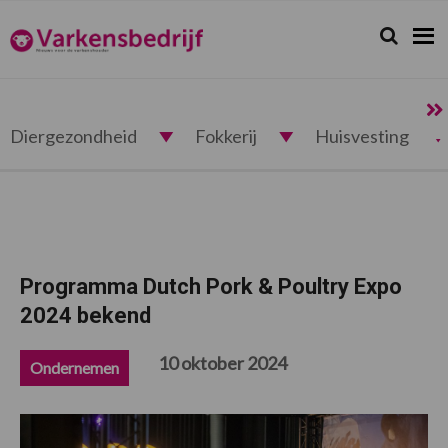
Spring
Door
Spring
Spring
naar
naar
naar
naar
Zoeken...
Zoek
Varkensbedrijf.nl
de
de
de
de
hoofdnavigatie
hoofd
eerste
voettekst
inhoud
sidebar
Diergezondheid
Fokkerij
Huisvesting
Programma Dutch Pork & Poultry Expo
2024 bekend
10 oktober 2024
Ondernemen