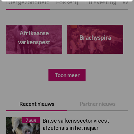
Diergezondheid
Fokkerij
Huisvesting
Wet
Afrikaanse
Brachyspira
varkenspest
Toon meer
Primaire
Recent nieuws
Partner nieuws
Sidebar
7 aug
Britse varkenssector vreest
afzetcrisis in het najaar