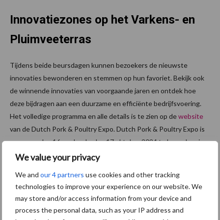
Innovatiezones op het Varkens- en
Pluimveeterras
Tijdens beide beursdagen kunnen bezoekers de nieuwste
innovaties bewonderen en stemmen op hun favoriet. Bekijk ook
de winnende innovaties van voorgaande jaren en ontdek hoe
deze bijdragen aan een duurzame en efficiënte bedrijfsvoering.
Het volledige programma en alle details is te zien op de
website
van de Dutch Pork & Poultry Expo. Dutch Pork & Poultry Expo is
op woensdag 16 en donderdag 17 oktober 2024 te bezoeken in
Evenementenhal Hardenberg van 14.00 tot 22.00 uur.
We value your privacy
We and
our 4 partners
use cookies and other tracking
Bron:
porkpoultryexpo.nl
technologies to improve your experience on our website. We
Aanbevolen voor jou! ondernemen
may store and/or access information from your device and
process the personal data, such as your IP address and