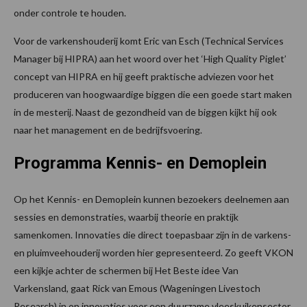
onder controle te houden.
Voor de varkenshouderij komt Eric van Esch (Technical Services
Manager bij HIPRA) aan het woord over het ‘High Quality Piglet’
concept van HIPRA en hij geeft praktische adviezen voor het
produceren van hoogwaardige biggen die een goede start maken
in de mesterij. Naast de gezondheid van de biggen kijkt hij ook
naar het management en de bedrijfsvoering.
Programma Kennis- en Demoplein
Op het Kennis- en Demoplein kunnen bezoekers deelnemen aan
sessies en demonstraties, waarbij theorie en praktijk
samenkomen. Innovaties die direct toepasbaar zijn in de varkens-
en pluimveehouderij worden hier gepresenteerd. Zo geeft VKON
een kijkje achter de schermen bij Het Beste idee Van
Varkensland, gaat Rick van Emous (Wageningen Livestoch
Research) in op innovaties voor een duurzame vleeskuikensector,