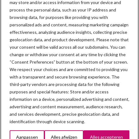
may store and/or access information from your device and
Bron:
Rabobank
process the personal data, such as your IP address and
Aanbevolen voor jou! ondernemen
browsing data, for purposes like providing you with
personalized ads and content, measuring marketing campaign
effectiveness, analyzing audience insights, collecting precise
Droogte zet landbouw
geolocation data, and product development. Please note that
opnieuw onder druk:
your consent will be valid across all our subdomains. You can
klimaatverandering
change or withdraw your consent at any time by clicking the
versterkt watertekort
“Consent Preferences” button at the bottom of your screen.
We respect your choices and are committed to providing you
Buitenuitloop: hoeveel
with a transparent and secure browsing experience. The
nutriënten halen varkens
third-party vendors are processing data for the following
daaruit?
purposes and special features: Store and/or access
information on a device, personalized advertising and content,
advertising and content measurement, audience research,
and services development, precise geolocation data, and
Europese Commissie stelt
identification through device scanning.
veehouderijstrategie vast:
op naar een sterke,
Aanpassen
Alles afwijzen
Alles accepteren
winstgevende en