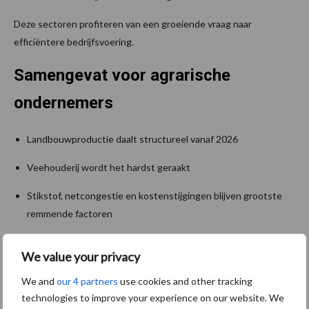
Deze sectoren profiteren van een groeiende vraag naar
efficiëntere bedrijfsvoering.
Samengevat voor agrarische
ondernemers
Landbouwproductie daalt structureel vanaf 2026
Veehouderij wordt het hardst geraakt
Stikstof, netcongestie en kostenstijgingen blijven grootste
remmende factoren
Beter teeltjaar in 2025 geeft tijdelijke opleving
We value your privacy
Digitalisering en AI bieden nieuwe kansen in keten en
We and
our 4 partners
use cookies and other tracking
bedrijfsvoering
technologies to improve your experience on our website. We