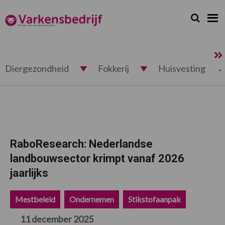
Spring
Door
Spring
Spring
naar
naar
naar
naar
Zoeken...
Zoek
Varkensbedrijf.nl
de
de
de
de
hoofdnavigatie
hoofd
eerste
voettekst
inhoud
sidebar
Diergezondheid
Fokkerij
Huisvesting
RaboResearch: Nederlandse
landbouwsector krimpt vanaf 2026
jaarlijks
Mestbeleid
Ondernemen
Stikstofaanpak
11 december 2025