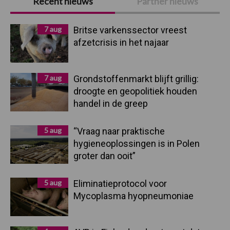
Recent nieuws
Partner nieuws
Sidebar
7 aug
Britse varkenssector vreest
afzetcrisis in het najaar
7 aug
Grondstoffenmarkt blijft grillig:
droogte en geopolitiek houden
handel in de greep
5 aug
“Vraag naar praktische
hygieneoplossingen is in Polen
groter dan ooit”
5 aug
Eliminatieprotocol voor
Mycoplasma hyopneumoniae