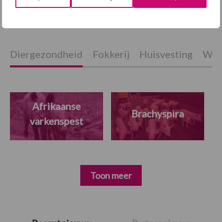
toekomstbestendige sector
Diergezondheid
Fokkerij
Huisvesting
Wet
Afrikaanse
Brachyspira
varkenspest
Toon meer
Primaire