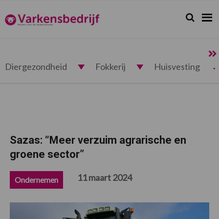
Spring
Door
Spring
Spring
naar
naar
naar
naar
Zoeken...
Zoek
Varkensbedrijf.nl
de
de
de
de
hoofdnavigatie
hoofd
eerste
voettekst
inhoud
sidebar
Diergezondheid
Fokkerij
Huisvesting
Sazas: “Meer verzuim agrarische en
groene sector”
11 maart 2024
Ondernemen