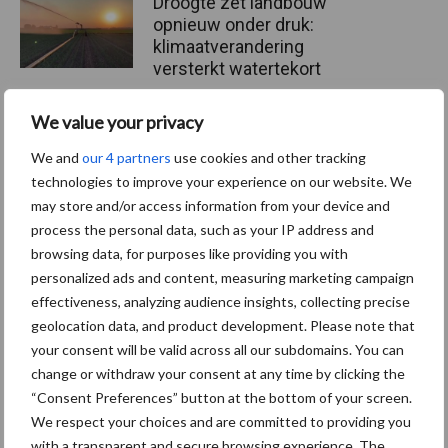
Droogte zet landbouw
opnieuw onder druk:
klimaatverandering
versterkt watertekort
We value your privacy
Buitenuitloop: hoeveel
nutriënten halen varkens
We and
our 4 partners
use cookies and other tracking
daaruit?
technologies to improve your experience on our website. We
may store and/or access information from your device and
process the personal data, such as your IP address and
browsing data, for purposes like providing you with
Europese Commissie stelt
personalized ads and content, measuring marketing campaign
veehouderijstrategie vast:
effectiveness, analyzing audience insights, collecting precise
op naar een sterke,
geolocation data, and product development. Please note that
winstgevende en
your consent will be valid across all our subdomains. You can
toekomstbestendige sector
change or withdraw your consent at any time by clicking the
“Consent Preferences” button at the bottom of your screen.
We respect your choices and are committed to providing you
Themapagina
with a transparent and secure browsing experience. The