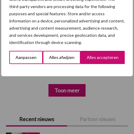
third-party vendors are processing data for the following
purposes and special features: Store and/or access
Diergezondheid
Fokkerij
Huisvesting
Wet
information on a device, personalized advertising and content,
advertising and content measurement, audience research,
and services development, precise geolocation data, and
identification through device scanning.
Afrikaanse
Brachyspira
varkenspest
Aanpassen
Alles afwijzen
Alles accepteren
Toon meer
Primaire
Recent nieuws
Partner nieuws
Sidebar