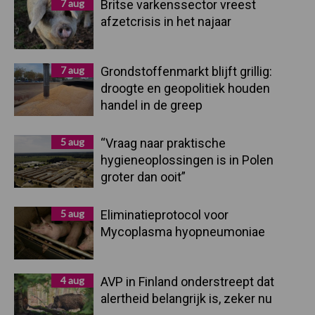
7 aug
Britse varkenssector vreest
afzetcrisis in het najaar
7 aug
Grondstoffenmarkt blijft grillig:
droogte en geopolitiek houden
handel in de greep
5 aug
“Vraag naar praktische
hygieneoplossingen is in Polen
groter dan ooit”
5 aug
Eliminatieprotocol voor
Mycoplasma hyopneumoniae
4 aug
AVP in Finland onderstreept dat
alertheid belangrijk is, zeker nu