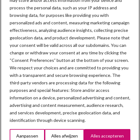
may store and/or access information from your device and
Sidebar
process the personal data, such as your IP address and
7 aug
Britse varkenssector vreest
browsing data, for purposes like providing you with
afzetcrisis in het najaar
personalized ads and content, measuring marketing campaign
effectiveness, analyzing audience insights, collecting precise
geolocation data, and product development. Please note that
7 aug
Grondstoffenmarkt blijft grillig:
your consent will be valid across all our subdomains. You can
droogte en geopolitiek houden
change or withdraw your consent at any time by clicking the
handel in de greep
“Consent Preferences” button at the bottom of your screen.
We respect your choices and are committed to providing you
5 aug
“Vraag naar praktische
with a transparent and secure browsing experience. The
hygieneoplossingen is in Polen
third-party vendors are processing data for the following
groter dan ooit”
purposes and special features: Store and/or access
information on a device, personalized advertising and content,
advertising and content measurement, audience research,
5 aug
Eliminatieprotocol voor
and services development, precise geolocation data, and
Mycoplasma hyopneumoniae
identification through device scanning.
Aanpassen
Alles afwijzen
Alles accepteren
4 aug
AVP in Finland onderstreept dat