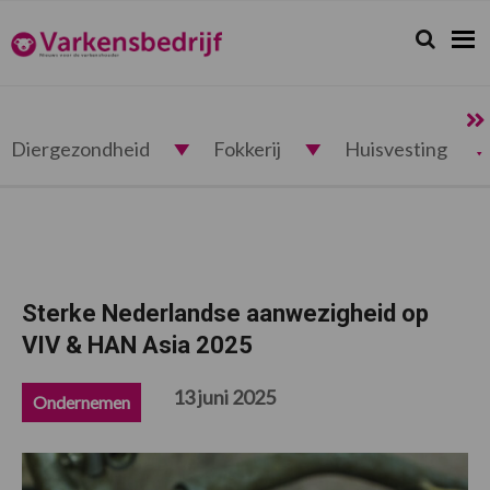
Spring
Door
Spring
Spring
naar
naar
naar
naar
Zoeken...
Zoek
Varkensbedrijf.nl
de
de
de
de
hoofdnavigatie
hoofd
eerste
voettekst
inhoud
sidebar
Diergezondheid
Fokkerij
Huisvesting
Sterke Nederlandse aanwezigheid op
VIV & HAN Asia 2025
13 juni 2025
Ondernemen