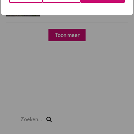
alertheid belangrijk is, zeker nu
Toon meer
Zoeken...
Zoek