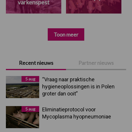
varkenspest
Toon meer
Primaire
Recent nieuws
Partner nieuws
Sidebar
5 aug
“Vraag naar praktische
hygieneoplossingen is in Polen
groter dan ooit”
5 aug
Eliminatieprotocol voor
Mycoplasma hyopneumoniae