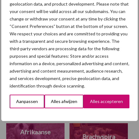
geolocation data, and product development. Please note that
your consent will be valid across all our subdomains. You can
change or withdraw your consent at any time by clicking the
Europese Commissie stelt
“Consent Preferences” button at the bottom of your screen.
veehouderijstrategie vast:
We respect your choices and are committed to providing you
op naar een sterke,
with a transparent and secure browsing experience. The
winstgevende en
third-party vendors are processing data for the following
toekomstbestendige sector
purposes and special features: Store and/or access
information on a device, personalized advertising and content,
advertising and content measurement, audience research,
and services development, precise geolocation data, and
Themapagina
identification through device scanning.
Diergezondheid
Fokkerij
Huisvesting
Wet
Aanpassen
Alles afwijzen
Alles accepteren
Afrikaanse
Brachyspira