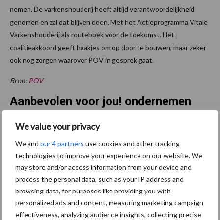
nemen. De varkenshouderij heeft altijd verantwoordelijkheid
genomen en zal dat blijven doen. Met het Actieprogramma Vitale
Varkenshouderij als routeboek voor de toekomst. Het
coalitieakkoord geeft haakjes om op door te bouwen, maar zeker
ook nog zorgen waarover POV in gesprek gaat.
Bron:
POV
Aanbevolen voor jou! ondernemen
We value your privacy
Droogte zet landbouw
opnieuw onder druk:
We and
our 4 partners
use cookies and other tracking
klimaatverandering
technologies to improve your experience on our website. We
versterkt watertekort
may store and/or access information from your device and
process the personal data, such as your IP address and
browsing data, for purposes like providing you with
Buitenuitloop: hoeveel
personalized ads and content, measuring marketing campaign
nutriënten halen varkens
effectiveness, analyzing audience insights, collecting precise
daaruit?