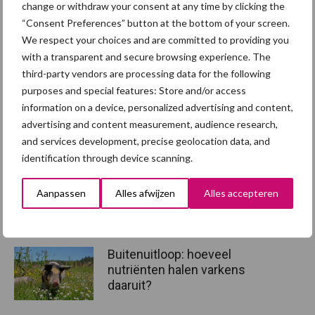
change or withdraw your consent at any time by clicking the
“Consent Preferences” button at the bottom of your screen.
We respect your choices and are committed to providing you
with a transparent and secure browsing experience. The
Wat regel je voor de bedrijfscontinuïteit van jouw
third-party vendors are processing data for the following
varkenshouderij?
purposes and special features: Store and/or access
information on a device, personalized advertising and content,
Aanbevolen voor jou! ondernemen
advertising and content measurement, audience research,
and services development, precise geolocation data, and
identification through device scanning.
Droogte zet landbouw
opnieuw onder druk:
klimaatverandering
Aanpassen
Alles afwijzen
Alles accepteren
versterkt watertekort
Buitenuitloop: hoeveel
nutriënten halen varkens
daaruit?