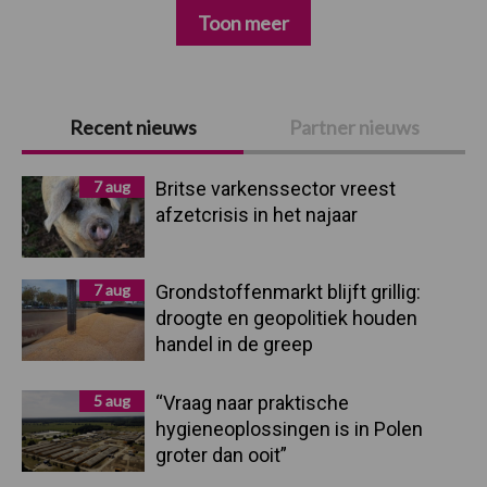
Toon meer
Primaire
Recent nieuws
Partner nieuws
Sidebar
7 aug
Britse varkenssector vreest
afzetcrisis in het najaar
7 aug
Grondstoffenmarkt blijft grillig:
droogte en geopolitiek houden
handel in de greep
5 aug
“Vraag naar praktische
hygieneoplossingen is in Polen
groter dan ooit”