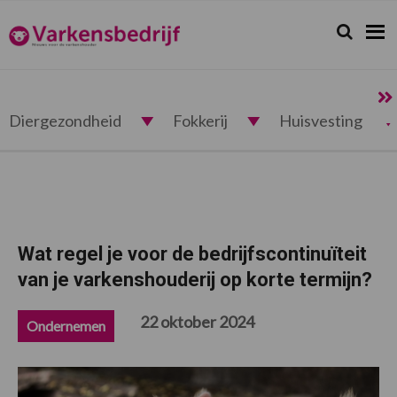
Spring
Door
Spring
Spring
naar
naar
naar
naar
Zoeken...
Zoek
Varkensbedrijf.nl
de
de
de
de
hoofdnavigatie
hoofd
eerste
voettekst
inhoud
sidebar
Diergezondheid
Fokkerij
Huisvesting
Wat regel je voor de bedrijfscontinuïteit
van je varkenshouderij op korte termijn?
22 oktober 2024
Ondernemen