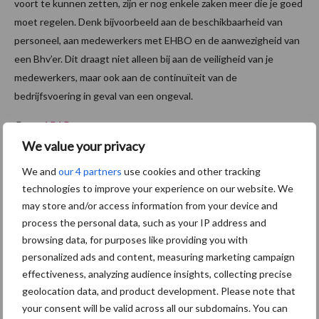
voort te kunnen zetten, zijn er nog enkele zaken meer die je goed
moet regelen. Denk bijvoorbeeld aan de beschikbaarheid van
personeel, aan medewerkers met EHBO en de aanwezigheid van
een Bhv’er. Dit draagt niet alleen bij aan de veiligheid van je
medewerkers, maar ook aan de continuïteit van de
bedrijfsvoering in geval van een ongeval.
Bron:
ABAB
We value your privacy
We and
our 4 partners
use cookies and other tracking
technologies to improve your experience on our website. We
Lees meer over bedrijfscontinuïteit
may store and/or access information from your device and
process the personal data, such as your IP address and
Deze periode zoomt
ABAB Accountants en Adviseurs
in op de
browsing data, for purposes like providing you with
bedrijfscontinuïteit
van varkenshouderijen. Wil je meer weten
personalized ads and content, measuring marketing campaign
over dit onderwerp? Lees hier dan verder.
effectiveness, analyzing audience insights, collecting precise
geolocation data, and product development. Please note that
your consent will be valid across all our subdomains. You can
Aan de slag met bedrijfscontinuïteit