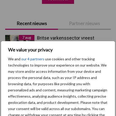
Primaire
Recent nieuws
Partner nieuws
Sidebar
7 aug
Britse varkenssector vreest
afzetcrisis in het najaar
We value your privacy
We and
our 4 partners
use cookies and other tracking
7 aug
Grondstoffenmarkt blijft grillig:
technologies to improve your experience on our website. We
droogte en geopolitiek houden
may store and/or access information from your device and
handel in de greep
process the personal data, such as your IP address and
browsing data, for purposes like providing you with
5 aug
“Vraag naar praktische
personalized ads and content, measuring marketing campaign
hygieneoplossingen is in Polen
effectiveness, analyzing audience insights, collecting precise
groter dan ooit”
geolocation data, and product development. Please note that
your consent will be valid across all our subdomains. You can
change or withdraw your consent at any time by clicking the
5 aug
Eliminatieprotocol voor