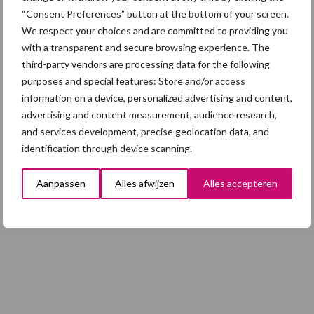
“Consent Preferences” button at the bottom of your screen.
Mycoplasma hyopneumoniae
We respect your choices and are committed to providing you
with a transparent and secure browsing experience. The
4 aug
AVP in Finland onderstreept dat
third-party vendors are processing data for the following
alertheid belangrijk is, zeker nu
purposes and special features: Store and/or access
information on a device, personalized advertising and content,
advertising and content measurement, audience research,
and services development, precise geolocation data, and
identification through device scanning.
Toon meer
Aanpassen
Alles afwijzen
Alles accepteren