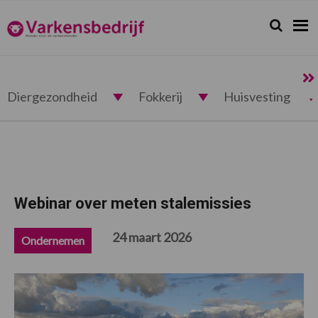
Spring
Door
Spring
Spring
naar
naar
naar
naar
Zoeken...
Zoek
Varkensbedrijf.nl
de
de
de
de
hoofdnavigatie
hoofd
eerste
voettekst
inhoud
sidebar
Diergezondheid
Fokkerij
Huisvesting
Webinar over meten stalemissies
24 maart 2026
Ondernemen