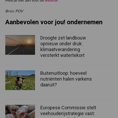
Meld je hier aan voor de
webinar
.
Bron: POV
Aanbevolen voor jou! ondernemen
Droogte zet landbouw
opnieuw onder druk:
klimaatverandering
versterkt watertekort
Buitenuitloop: hoeveel
nutriënten halen varkens
daaruit?
Europese Commissie stelt
veehouderijstrategie vast: