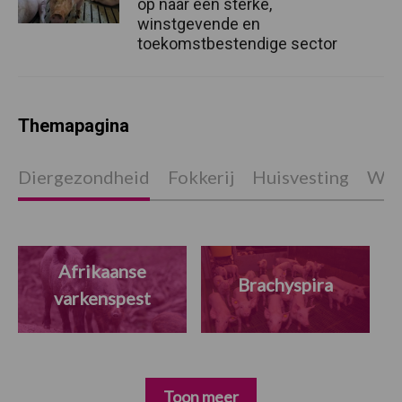
op naar een sterke,
winstgevende en
toekomstbestendige sector
Themapagina
Diergezondheid
Fokkerij
Huisvesting
Wet
Afrikaanse
Brachyspira
varkenspest
Toon meer