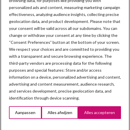
browsing data, for purposes like providing you with
de TN70 zeug. Op klantniveau kan in ...
Lees meer
personalized ads and content, measuring marketing campaign
effectiveness, analyzing audience insights, collecting precise
geolocation data, and product development. Please note that
12 november 2021
Van onze
partner
your consent will be valid across all our subdomains. You can
Topigs
change or withdraw your consent at any time by clicking the
Norsvin
“Consent Preferences” button at the bottom of your screen.
Fokken
We respect your choices and are committed to providing you
op
with a transparent and secure browsing experience. The
efficiënti
third-party vendors are processing data for the following
purposes and special features: Store and/or access
e in de
information on a device, personalized advertising and content,
vleesvar
advertising and content measurement, audience research,
kensfase
and services development, precise geolocation data, and
identification through device scanning.
Groeisnelheid en voederconversie zijn twee belangrijke
eigenschappen voor productie-efficiëntie. We registreren
Aanpassen
Alles afwijzen
Alles accepteren
enorme hoeveelheden gegevens over de ontwikkeling van het
lichaamsgewicht en de individuele voeropname tijdens de ...