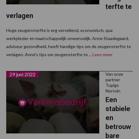
terfte te
verlagen
Hoge zeugensterfte is erg vervellend, economisch, qua
werkplezier en maatschappelijk onwenselijk. Anne Staadegaard,
adviseur gezondheid, heeft handige tips om de zeugensterfte te
verlagen. Anne’s tips om zeugensterfte te ...
Lees meer
29 juni 2022
Van onze
partner
Topigs
Norsvin
Een
stabiele
en
betrouw
bare