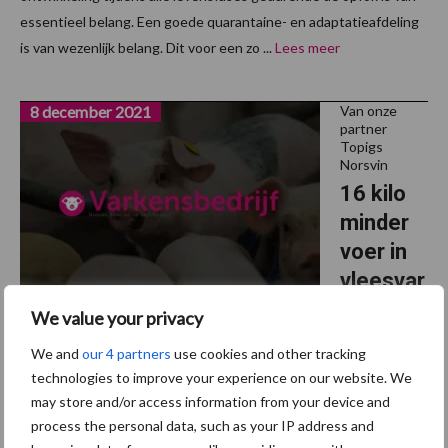
essentieel belang. Een goede quarantaine- en adaptatieafdeling
is van wezenlijk belang. Dit voor een zo ...
Lees meer
8 december 2021
Van onze
partner
Topigs
Norsvin
16 kilo
minder
voer in
vleesvar
kensfas
We value your privacy
e
We and
our 4 partners
use cookies and other tracking
technologies to improve your experience on our website. We
De genetische vooruitgang die is geboekt in de Norsvin Landrace
may store and/or access information from your device and
(L-lijn)- en Z-lijn-populaties op de kernfokbedrijven van Topigs
process the personal data, such as your IP address and
Norsvin is indrukwekkend. Deze twee lijnen vormen de basis voor