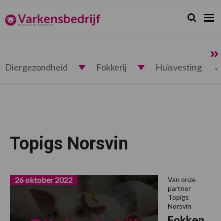
Spring
Door
Spring
Spring
naar
naar
naar
naar
Zoeken...
Zoek
Varkensbedrijf.nl
de
de
de
de
hoofdnavigatie
hoofd
eerste
voettekst
inhoud
sidebar
Diergezondheid
Fokkerij
Huisvesting
Topigs Norsvin
26 oktober 2022
Van onze
partner
Topigs
Norsvin
Fokken