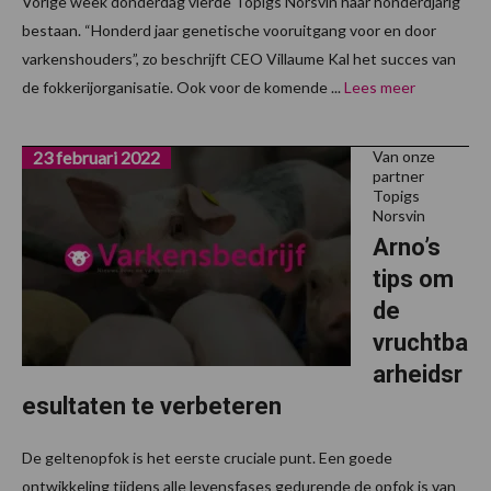
Vorige week donderdag vierde Topigs Norsvin haar honderdjarig
bestaan. “Honderd jaar genetische vooruitgang voor en door
varkenshouders”, zo beschrijft CEO Villaume Kal het succes van
de fokkerijorganisatie. Ook voor de komende ...
Lees meer
23 februari 2022
Van onze
partner
Topigs
Norsvin
Arno’s
tips om
de
vruchtba
arheidsr
esultaten te verbeteren
De geltenopfok is het eerste cruciale punt. Een goede
ontwikkeling tijdens alle levensfases gedurende de opfok is van