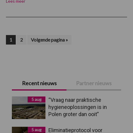
Lees meer
Pagina
Pagina
Ga
1
2
Volgende pagina »
naar
Primaire
Recent nieuws
Partner nieuws
Sidebar
5 aug
“Vraag naar praktische
hygieneoplossingen is in
Polen groter dan ooit”
5 aug
Eliminatieprotocol voor