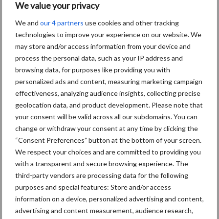
We value your privacy
We and
our 4 partners
use cookies and other tracking
technologies to improve your experience on our website. We
Toon meer
may store and/or access information from your device and
process the personal data, such as your IP address and
browsing data, for purposes like providing you with
Primaire
personalized ads and content, measuring marketing campaign
Recent nieuws
Partner nieuws
effectiveness, analyzing audience insights, collecting precise
Sidebar
geolocation data, and product development. Please note that
5 aug
“Vraag naar praktische
your consent will be valid across all our subdomains. You can
hygieneoplossingen is in Polen
change or withdraw your consent at any time by clicking the
groter dan ooit”
“Consent Preferences” button at the bottom of your screen.
We respect your choices and are committed to providing you
5 aug
Eliminatieprotocol voor
with a transparent and secure browsing experience. The
Mycoplasma hyopneumoniae
third-party vendors are processing data for the following
purposes and special features: Store and/or access
information on a device, personalized advertising and content,
4 aug
AVP in Finland onderstreept dat
advertising and content measurement, audience research,
alertheid belangrijk is, zeker nu