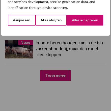
and services development, precise geolocation data, and
identification through device scanning.
3 aug
Vlaamse mestbalans in evenwicht
Aanpassen
Alles afwijzen
Alles accepteren
dankzij groei van
verwerkingscapaciteit
3 aug
Intacte beren houden kan in de bio-
varkenshouderij, maar dan moet
alles kloppen
Toon meer