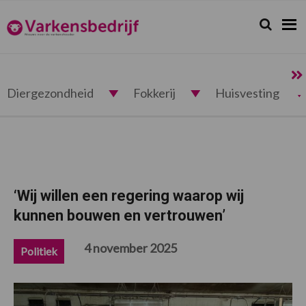
Spring
Door
Spring
Spring
naar
naar
naar
naar
Zoeken...
Zoek
Varkensbedrijf.nl
de
de
de
de
hoofdnavigatie
hoofd
eerste
voettekst
inhoud
sidebar
Diergezondheid
Fokkerij
Huisvesting
‘Wij willen een regering waarop wij
kunnen bouwen en vertrouwen’
4 november 2025
Politiek