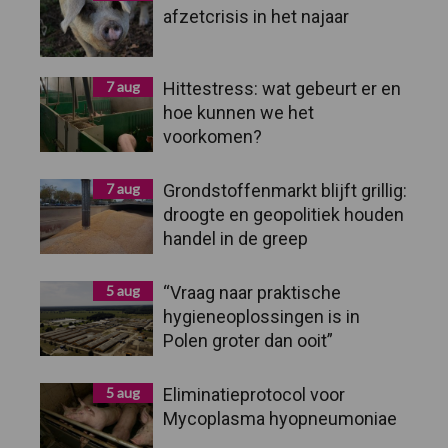
afzetcrisis in het najaar
7 aug
Hittestress: wat gebeurt er en
hoe kunnen we het
voorkomen?
7 aug
Grondstoffenmarkt blijft grillig:
droogte en geopolitiek houden
handel in de greep
5 aug
“Vraag naar praktische
hygieneoplossingen is in
Polen groter dan ooit”
5 aug
Eliminatieprotocol voor
Mycoplasma hyopneumoniae