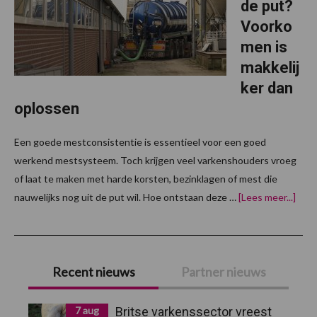
de put?
Voorko
men is
makkelij
ker dan
oplossen
Een goede mestconsistentie is essentieel voor een goed
werkend mestsysteem. Toch krijgen veel varkenshouders vroeg
of laat te maken met harde korsten, bezinklagen of mest die
over
nauwelijks nog uit de put wil. Hoe ontstaan deze …
[Lees meer...]
met
mes
in
de
Primaire
put?
Voo
Recent nieuws
Partner nieuws
is
Sidebar
makk
dan
oplo
7 aug
Britse varkenssector vreest