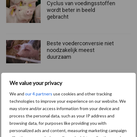
Cyclus van voedingsstoffen
wordt beter in beeld
gebracht
Beste voederconversie niet
noodzakelijk meest
duurzaam
We value your privacy
Themapagina
We and
our 4 partners
use cookies and other tracking
technologies to improve your experience on our website. We
Diergezondheid
Fokkerij
Huisvesting
Wet
may store and/or access information from your device and
process the personal data, such as your IP address and
browsing data, for purposes like providing you with
personalized ads and content, measuring marketing campaign