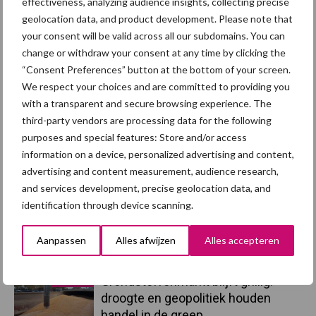
effectiveness, analyzing audience insights, collecting precise
Bietenpulp
Biggenmelk
geolocation data, and product development. Please note that
your consent will be valid across all our subdomains. You can
change or withdraw your consent at any time by clicking the
“Consent Preferences” button at the bottom of your screen.
We respect your choices and are committed to providing you
with a transparent and secure browsing experience. The
Toon meer
third-party vendors are processing data for the following
purposes and special features: Store and/or access
information on a device, personalized advertising and content,
Primaire
advertising and content measurement, audience research,
Recent nieuws
Partner nieuws
and services development, precise geolocation data, and
Sidebar
identification through device scanning.
7 aug
Britse varkenssector vreest
afzetcrisis in het najaar
Aanpassen
Alles afwijzen
Alles accepteren
7 aug
Grondstoffenmarkt blijft grillig:
droogte en geopolitiek houden
handel in de greep