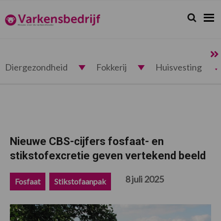
Spring
Door
Spring
Spring
naar
naar
naar
naar
Zoeken...
Zoek
Varkensbedrijf.nl
de
de
de
de
hoofdnavigatie
hoofd
eerste
voettekst
inhoud
sidebar
Diergezondheid
Fokkerij
Huisvesting
Nieuwe CBS-cijfers fosfaat- en
stikstofexcretie geven vertekend beeld
8 juli 2025
Fosfaat
Stikstofaanpak