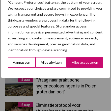
“Consent Preferences” button at the bottom of your screen.
We respect your choices and are committed to providing you
Primaire
with a transparent and secure browsing experience. The
Recent nieuws
Partner nieuws
third-party vendors are processing data for the following
Sidebar
purposes and special features: Store and/or access
7 aug
Britse varkenssector vreest
information on a device, personalized advertising and content,
afzetcrisis in het najaar
advertising and content measurement, audience research,
and services development, precise geolocation data, and
identification through device scanning.
7 aug
Grondstoffenmarkt blijft grillig:
droogte en geopolitiek houden
Aanpassen
Alles afwijzen
Alles accepteren
handel in de greep
5 aug
“Vraag naar praktische
hygieneoplossingen is in Polen
groter dan ooit”
5 aug
Eliminatieprotocol voor