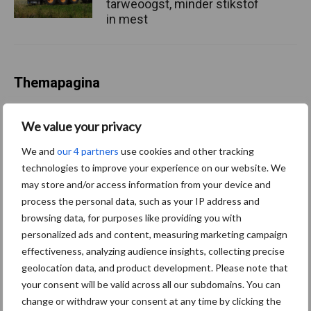
tarweoogst, minder stikstof
in mest
Themapagina
Diergezondheid
Fokkerij
Huisvesting
Wet
We value your privacy
We and
our 4 partners
use cookies and other tracking
technologies to improve your experience on our website. We
may store and/or access information from your device and
Afrikaanse
process the personal data, such as your IP address and
Brachyspira
varkenspest
browsing data, for purposes like providing you with
personalized ads and content, measuring marketing campaign
effectiveness, analyzing audience insights, collecting precise
geolocation data, and product development. Please note that
your consent will be valid across all our subdomains. You can
Toon meer
change or withdraw your consent at any time by clicking the