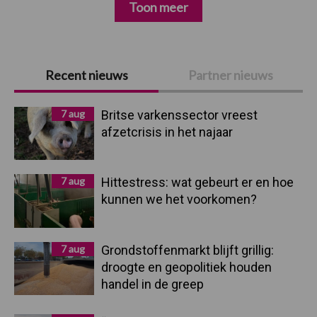
Toon meer
Primaire
Recent nieuws
Partner nieuws
Sidebar
7 aug
Britse varkenssector vreest
afzetcrisis in het najaar
7 aug
Hittestress: wat gebeurt er en hoe
kunnen we het voorkomen?
7 aug
Grondstoffenmarkt blijft grillig:
droogte en geopolitiek houden
handel in de greep