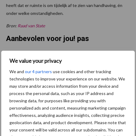
heeft dat er ruimte is om tijdelijk af te zien van handhaving, én
onder welke omstandigheden.
Bron:
Raad van State
Aanbevolen voor jou! pas
Kabinet maakt nieuwe
We value your privacy
stikstofaanpak bekend en
voert ammoniaknorm in
We and
our 4 partners
use cookies and other tracking
technologies to improve your experience on our website. We
may store and/or access information from your device and
process the personal data, such as your IP address and
68% van de varkenshouders
browsing data, for purposes like providing you with
ziet kansen voor
personalized ads and content, measuring marketing campaign
emissiereductie
effectiveness, analyzing audience insights, collecting precise
geolocation data, and product development. Please note that
your consent will be valid across all our subdomains. You can