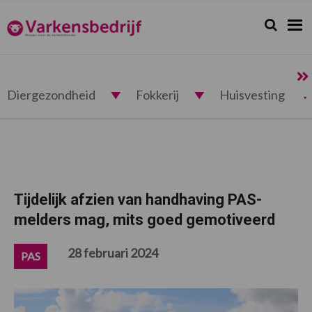
Spring
Door
Spring
Spring
naar
naar
naar
naar
Zoeken...
Zoek
Varkensbedrijf.nl
de
de
de
de
hoofdnavigatie
hoofd
eerste
voettekst
inhoud
sidebar
Diergezondheid
Fokkerij
Huisvesting
Tijdelijk afzien van handhaving PAS-
melders mag, mits goed gemotiveerd
28 februari 2024
PAS