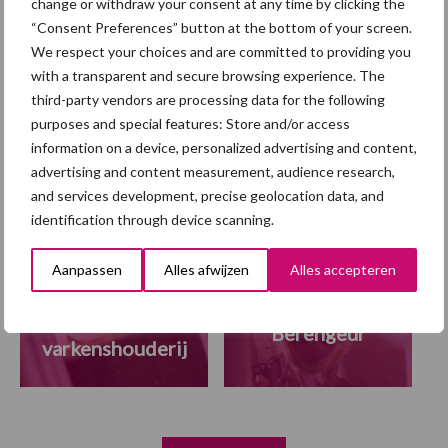
POV stelt zienswijze
change or withdraw your consent at any time by clicking the
beschikbaar tegen woo over
“Consent Preferences” button at the bottom of your screen.
PAS-stoppersruimte
We respect your choices and are committed to providing you
with a transparent and secure browsing experience. The
third-party vendors are processing data for the following
purposes and special features: Store and/or access
information on a device, personalized advertising and content,
Themapagina
advertising and content measurement, audience research,
and services development, precise geolocation data, and
Diergezondheid
Fokkerij
Huisvesting
Wet
identification through device scanning.
Aanpassen
Alles afwijzen
Alles accepteren
Antibioticareductie
Berengeur
varkenshouderij