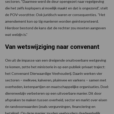
sectoren. “Daarmee werd de deur opengezet naar regelgeving
die het zelfs koplopers al moeilijk maakt en dat is ongezond”, stelt
de POV-voorzitter. Ook juridisch waren er consequenties. “Het
amendement kon op tig manieren worden geïnterpreteerd.
Hierdoor bestond de kans dat de rechter zou moeten aangeven
wat welzijn is.”
Van wetswijziging naar convenant
Om uit de impasse van een dreigende onuitvoerbare wetgeving
te komen, zette het ministerie in op een publiek-privaat traject:
het Convenant Dierwaardige Veehouderij. Daarin werken vier
sectoren – melkvee, kalveren, pluimvee en varkens – samen met
overheden, ketenpartijen en maatschappelijke organisaties. Doel:
dierenwelzijn verbeteren op een uitvoerbare manier. Dit door
afspraken te maken tussen overheid, sector en markt over eisen
én randvoorwaarden (zoals vergunningen, financiering en
betaling). Op deze manier zouden veehouders daadwerkelijk