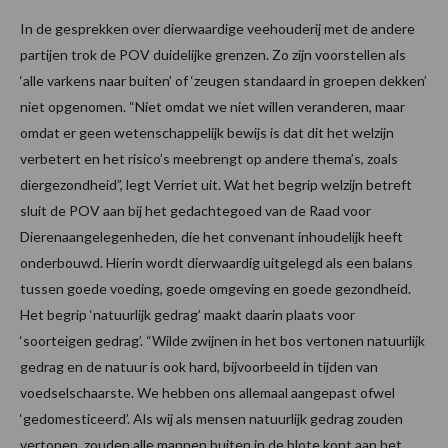
In de gesprekken over dierwaardige veehouderij met de andere
partijen trok de POV duidelijke grenzen. Zo zijn voorstellen als
‘alle varkens naar buiten’ of ‘zeugen standaard in groepen dekken’
niet opgenomen. “Niet omdat we niet willen veranderen, maar
omdat er geen wetenschappelijk bewijs is dat dit het welzijn
verbetert en het risico’s meebrengt op andere thema’s, zoals
diergezondheid”, legt Verriet uit. Wat het begrip welzijn betreft
sluit de POV aan bij het gedachtegoed van de Raad voor
Dierenaangelegenheden, die het convenant inhoudelijk heeft
onderbouwd. Hierin wordt dierwaardig uitgelegd als een balans
tussen goede voeding, goede omgeving en goede gezondheid.
Het begrip ‘natuurlijk gedrag’ maakt daarin plaats voor
‘soorteigen gedrag’. “Wilde zwijnen in het bos vertonen natuurlijk
gedrag en de natuur is ook hard, bijvoorbeeld in tijden van
voedselschaarste. We hebben ons allemaal aangepast ofwel
‘gedomesticeerd’. Als wij als mensen natuurlijk gedrag zouden
vertonen, zouden alle mannen buiten in de blote kont aan het