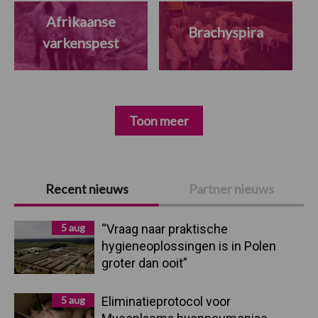
Afrikaanse
Brachyspira
varkenspest
Toon meer
Primaire
Recent nieuws
Partner nieuws
Sidebar
5 aug
“Vraag naar praktische
hygieneoplossingen is in Polen
groter dan ooit”
5 aug
Eliminatieprotocol voor