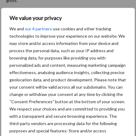
groot.”
Autoriteit moet iedereen aanspreken
We value your privacy
We and
our 4 partners
use cookies and other tracking
Nieuw is de onafhankelijke Autoriteit Dierwaardige Veehouderij,
technologies to improve your experience on our website. We
die toezicht houdt op álle partijen. “Niet alleen boeren worden
may store and/or access information from your device and
beoordeeld, maar ook overheden, banken en marktpartijen”, legt
process the personal data, such as your IP address and
Verriet uit. “Dat is een fundamentele omslag.”
browsing data, for purposes like providing you with
personalized ads and content, measuring marketing campaign
De autoriteit krijgt bovendien een rol bij de evaluatiemomenten
effectiveness, analyzing audience insights, collecting precise
in 2028, 2032 en 2035. “Als randvoorwaarden niet op orde zijn,
geolocation data, and product development. Please note that
kan de volgende fase niet worden afgedwongen. Dat is
your consent will be valid across all our subdomains. You can
essentieel.”
change or withdraw your consent at any time by clicking the
“Consent Preferences” button at the bottom of your screen.
Spannende maanden in Den Haag
We respect your choices and are committed to providing you
with a transparent and secure browsing experience. The
Parallel aan het convenant loopt het wetgevingstraject via een
third-party vendors are processing data for the following
Algemene Maatregel van Bestuur (AMvB). Dit is de juridische
purposes and special features: Store and/or access