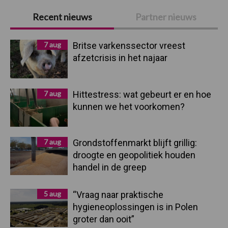
Primaire
Recent nieuws
Partner nieuws
Sidebar
7 aug
Britse varkenssector vreest
afzetcrisis in het najaar
7 aug
Hittestress: wat gebeurt er en hoe
kunnen we het voorkomen?
7 aug
Grondstoffenmarkt blijft grillig:
droogte en geopolitiek houden
handel in de greep
5 aug
“Vraag naar praktische
hygieneoplossingen is in Polen
groter dan ooit”