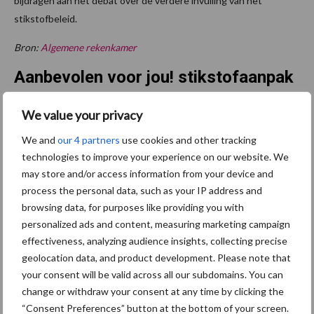
bijdragen aan het debat over de verdere invulling van het
stikstofbeleid.
Bron:
Algemene rekenkamer
Aanbevolen voor jou! stikstofaanpak
We value your privacy
Kabinet maakt nieuwe
stikstofaanpak bekend en
We and
our 4 partners
use cookies and other tracking
voert ammoniaknorm in
technologies to improve your experience on our website. We
may store and/or access information from your device and
process the personal data, such as your IP address and
browsing data, for purposes like providing you with
Hoger stikstofoverschot
personalized ads and content, measuring marketing campaign
landbouw door lage
tarweoogst, minder stikstof
effectiveness, analyzing audience insights, collecting precise
in mest
geolocation data, and product development. Please note that
your consent will be valid across all our subdomains. You can
change or withdraw your consent at any time by clicking the
Coalitieakkoord biedt basis
“Consent Preferences” button at the bottom of your screen.