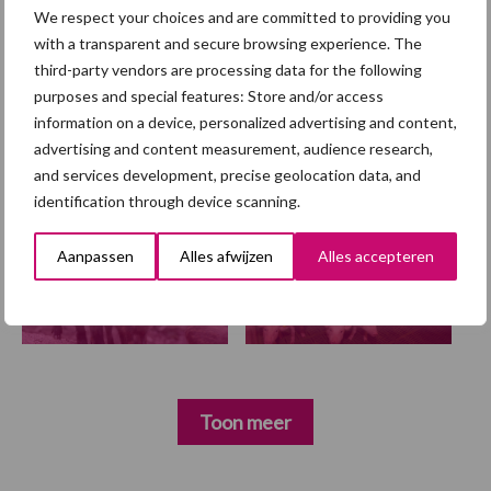
voor samenwerking
We respect your choices and are committed to providing you
with a transparent and secure browsing experience. The
third-party vendors are processing data for the following
purposes and special features: Store and/or access
information on a device, personalized advertising and content,
advertising and content measurement, audience research,
Diergezondheid
Fokkerij
Huisvesting
Wet
and services development, precise geolocation data, and
identification through device scanning.
Aanpassen
Alles afwijzen
Alles accepteren
Afrikaanse
Brachyspira
varkenspest
Toon meer