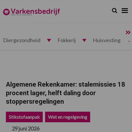
Spring
Door
Spring
Spring
naar
naar
naar
naar
Zoeken...
Zoek
Varkensbedrijf.nl
de
de
de
de
hoofdnavigatie
hoofd
eerste
voettekst
inhoud
sidebar
Diergezondheid
Fokkerij
Huisvesting
Algemene Rekenkamer: stalemissies 18
procent lager, helft daling door
stoppersregelingen
Stikstofaanpak
Wet en regelgeving
29 juni 2026